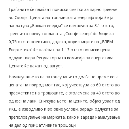
Граѓаните ќе плаќаат пониски сметки за парно греење
во Скопје. Цената на топлинската енергија која ќе ја
наплатува „Балкан енерџи“ се намалува за 3,1 отсто,
греењето преку топланата „Скопје север“ ќе биде за
0,76 отсто поевтино, додека, корисниците на „ЕЛЕМ
Енергетика“ ќе плаќаат за 1,13 отсто пониски цени,
одлучи вчера Регулаторната комисија за енергетика.
Цените ќе важат од август.
Намалувањето на затоплувањето доаѓа во време кога
цената на природниот гас, кој учествува со 60 отсто во
пресметките на трошоците, е зголемена за 43 отсто во
однос на лани. Снижувањето на цените, објаснуваат од
РКЕ, е изводливо и во овие услови, заради одлуките за
преполовување на маржата, како и заради намалување
на дел од прифатливите трошоци.