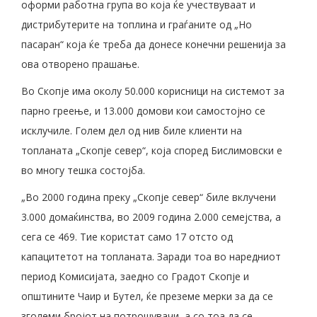
оформи работна група во која ќе учествуваат и
дистрибутерите на топлина и граѓаните од „Но
пасаран“ која ќе треба да донесе конечни решенија за
ова отворено прашање.
Во Скопје има околу 50.000 корисници на системот за
парно греење, и 13.000 домови кои самостојно се
исклучиле. Голем дел од нив биле клиенти на
топланата „Скопје север“, која според Бислимовски е
во многу тешка состојба.
„Во 2000 година преку „Скопје север“ биле вклучени
3.000 домаќинства, во 2009 година 2.000 семејства, а
сега се 469. Тие користат само 17 отсто од
капацитетот на топланата. Заради тоа во наредниот
период Комисијата, заедно со Градот Скопје и
општините Чаир и Бутел, ќе преземе мерки за да се
зголеми бројот на потрошувачи, а со тоа да се