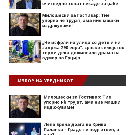
очигледно точат некаде за џабе
Милошески за Гостивар: Тие
упорно нѐ трујат, ама ние машки
издржуваме!
„Нѐ исфрли на улица со дете и ни
задржа 290 евра“: српско семејство
тврди дека доживеало драма на
одмор во Грција
ИЗБОР НА УРЕДНИКОТ
Милошески за Гостивар: Тие
упорно нѐ трујат, ама ние машки
издржуваме!
Лепа Брена доаѓа во Крива
Паланка – Градот е подготвен, а
вие?