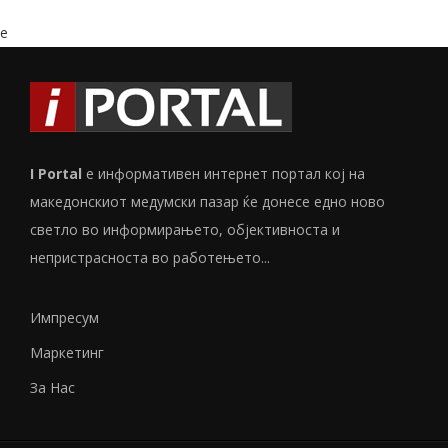
e
I Portal
е информативен интернет портал кој на
македонскиот медумски пазар ќе донесе едно ново
светло во информирањето, објективноста и
непристрасноста во работењето...
Импресум
Маркетинг
За Нас