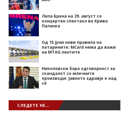
Лепа Брена на 29. август со
концертен спектакл во Крива
Паланка
Од 15 јуни нови правила на
патарините: MCard нема да важи
на MTAG лентите
Николовски бара одговорност за
скандалот со млечните
производи: Јавното здравје е над
сѐ
СЛЕДЕТЕ НЕ…