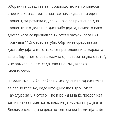
„Обртните средства за производство на топлинска
енергија кои се признаваат се намалуваат на еден
процент, за разлика од лани, кога се признаваа два
проценти. Во делот на дистрибуцијата, наместо како
досега кога се признаваа 12 отсто загуби, сега РКЕ
признава 11,5 отсто загуби. Обртните средства за
дистрибуцијата исто така се преполовени, а маржата
за снабдувањето се намалува од четири на два отсто“,
информираше претседателот на РКЕ, Марко
Бислимовски.
Помали сметки ќе плаќаат и исклучените од системот
за парно греење, каде што фиксниот трошок се
намалува за 8,4 отсто. Тие и во иднина ќе продолжат
да ги плаќаат сметките, иако не ја користат услугата.
Бислимовски најави дека во септември Комисијата ќе