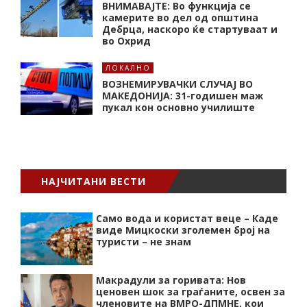
ВНИМАВАЈТЕ: Во функција се
камерите во дел од општина
Дебрца, наскоро ќе стартуваат и
во Охрид
ЛОКАЛНО
ВОЗНЕМИРУВАЧКИ СЛУЧАЈ ВО
МАКЕДОНИЈА: 31-годишен маж
пукал кон основнo училиште
НАЈЧИТАНИ ВЕСТИ
Само вода и користат веце – Каде
виде Мицкоски зголемен број на
туристи – не знам
Макрадули за горивата: Нов
ценовен шок за граѓаните, освен за
членовите на ВМРО-ДПМНЕ, кои