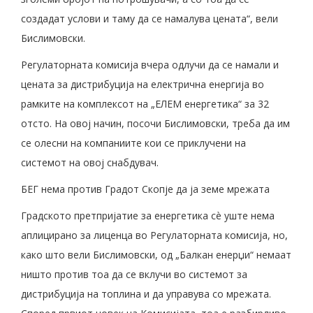
создадат услови и таму да се намалува цената“, вели
Бислимовски.
Регулаторната комисија вчера одлучи да се намали и
цената за дистрибуција на електрична енергија во
рамките на комплексот на „ЕЛЕМ енергетика“ за 32
отсто. На овој начин, посочи Бислимовски, треба да им
се олесни на компаниите кои се приклучени на
системот на овој снабдувач.
БЕГ нема против Градот Скопје да ја земе мрежата
Градското претпријатие за енергетика сè уште нема
аплицирано за лиценца во Регулаторната комисија, но,
како што вели Бислимовски, од „Балкан енерџи“ немаат
ништо против тоа да се вклучи во системот за
дистрибуција на топлина и да управува со мрежата.