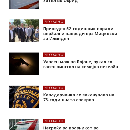
хотел во Охрид
ЛОКАЛНО
Приведен 52-годишник поради
вербални навреди врз Мицкоски
за Илинден
ЛОКАЛНО
Уапсен маж во Бојане, пукал со
гасен пиштол на семејна веселба
ЛОКАЛНО
Кавадарчанка се заканувала на
75-годишната свекрва
ЛОКАЛНО
Несреќа за празникот во