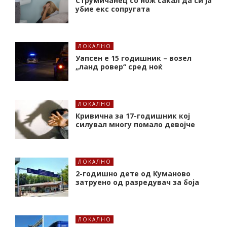
Струмичанец со нож сакал да си ја
убие екс сопругата
ЛОКАЛНО
Уапсен е 15 годишник – возел
„ланд ровер“ сред ноќ
ЛОКАЛНО
Кривична за 17-годишник кој
силувал многу помало девојче
ЛОКАЛНО
2-годишно дете од Куманово
затруено од разредувач за боја
ЛОКАЛНО