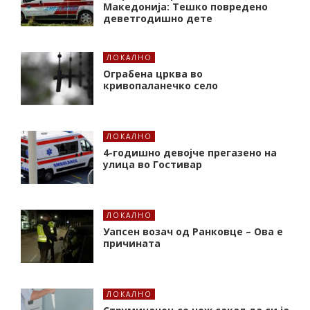
Македонија: Тешко повредено
деветгодишно дете
ЛОКАЛНО
Ограбена црква во
кривопаланечко село
ЛОКАЛНО
4-годишно девојче прегазено на
улица во Гостивар
ЛОКАЛНО
Уапсен возач од Ранковце – Ова е
причината
ЛОКАЛНО