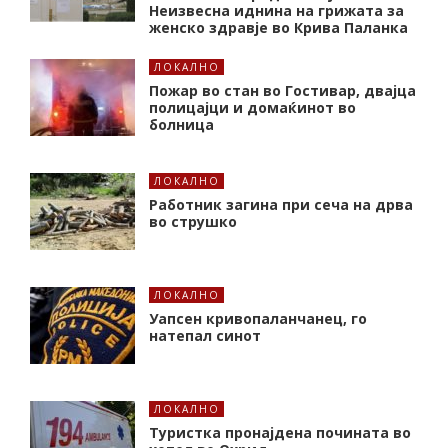
Неизвесна иднина на грижата за
женско здравје во Крива Паланка
ЛОКАЛНО
Пожар во стан во Гостивар, двајца
полицајци и домаќинот во
болница
ЛОКАЛНО
Работник загина при сеча на дрва
во струшко
ЛОКАЛНО
Уапсен кривопаланчанец, го
натепал синот
ЛОКАЛНО
Туристка пронајдена почината во