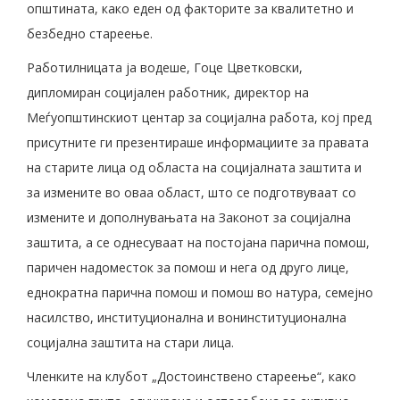
општината, како еден од факторите за квалитетно и
безбедно стареење.
Работилницата ја водеше, Гоце Цветковски,
дипломиран социјален работник, директор на
Меѓуопштинскиот центар за социјална работа, кој пред
присутните ги презентираше информациите за правата
на старите лица од областа на социјалната заштита и
за измените во оваа област, што се подготвуваат со
измените и дополнувањата на Законот за социјална
заштита, а се однесуваат на постојана парична помош,
паричен надоместок за помош и нега од друго лице,
еднократна парична помош и помош во натура, семејно
насилство, институционална и вонинституционална
социјална заштита на стари лица.
Членките на клубот „Достоинствено стареење“, како