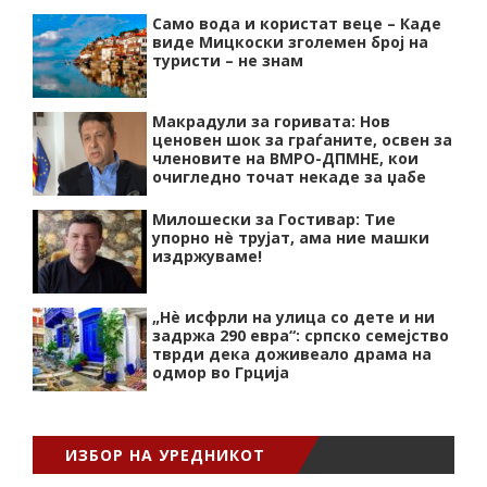
Само вода и користат веце – Каде
виде Мицкоски зголемен број на
туристи – не знам
Макрадули за горивата: Нов
ценовен шок за граѓаните, освен за
членовите на ВМРО-ДПМНЕ, кои
очигледно точат некаде за џабе
Милошески за Гостивар: Тие
упорно нѐ трујат, ама ние машки
издржуваме!
„Нѐ исфрли на улица со дете и ни
задржа 290 евра“: српско семејство
тврди дека доживеало драма на
одмор во Грција
ИЗБОР НА УРЕДНИКОТ