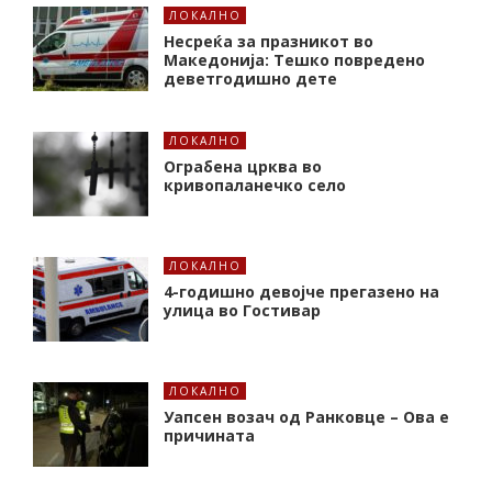
ЛОКАЛНО
Несреќа за празникот во
Македонија: Тешко повредено
деветгодишно дете
ЛОКАЛНО
Ограбена црква во
кривопаланечко село
ЛОКАЛНО
4-годишно девојче прегазено на
улица во Гостивар
ЛОКАЛНО
Уапсен возач од Ранковце – Ова е
причината