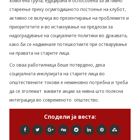
хомогена група, едуцирана и оспособена за активно
стареење преку осумгодишното постоење на клубот,
активно се вклучија во презентирање на проблемите и
приоритетите и во истакнување на предлози за
надоградување на социјалните политики во државата,
како би се надминале потешкотиите при остварување
на правата на старите лица.
Со оваа работилница беше потврдено, дека
социјалната инклузијата на старите лица во
општествените токови е неминовно потребна и треба
да се зголемат ваквите акции за нивна што полесна
интеграција во современото општество.
Сподели ја веста: