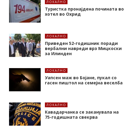
ЛОКАЛНО
Туристка пронајдена почината во
хотел во Охрид
ЛОКАЛНО
Приведен 52-годишник поради
вербални навреди врз Мицкоски
за Илинден
ЛОКАЛНО
Уапсен маж во Бојане, пукал со
гасен пиштол на семејна веселба
ЛОКАЛНО
Кавадарчанка се заканувала на
75-годишната свекрва