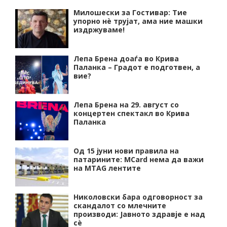
Милошески за Гостивар: Тие
упорно нѐ трујат, ама ние машки
издржуваме!
Лепа Брена доаѓа во Крива
Паланка – Градот е подготвен, а
вие?
Лепа Брена на 29. август со
концертен спектакл во Крива
Паланка
Од 15 јуни нови правила на
патарините: MCard нема да важи
на MTAG лентите
Николовски бара одговорност за
скандалот со млечните
производи: Јавното здравје е над
сѐ