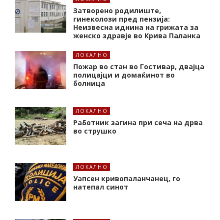
Затворено родилиште,
гинеколози пред пензија:
Неизвесна иднина на грижата за
женско здравје во Крива Паланка
ЛОКАЛНО
Пожар во стан во Гостивар, двајца
полицајци и домаќинот во
болница
ЛОКАЛНО
Работник загина при сеча на дрва
во струшко
ЛОКАЛНО
Уапсен кривопаланчанец, го
натепал синот