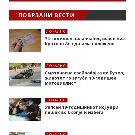
ПОВРЗАНИ ВЕСТИ
ЛОКАЛНО
74-годишен паланчанец возел низ
Кратово без да има положено
ЛОКАЛНО
Смртоносна сообраќајка во Бутел,
животот го загуби 19-годишен
мотоциклист
ЛОКАЛНО
Уапсен 19-годишникот кој удри
пешак во Скопје и избега
ЛОКАЛНО