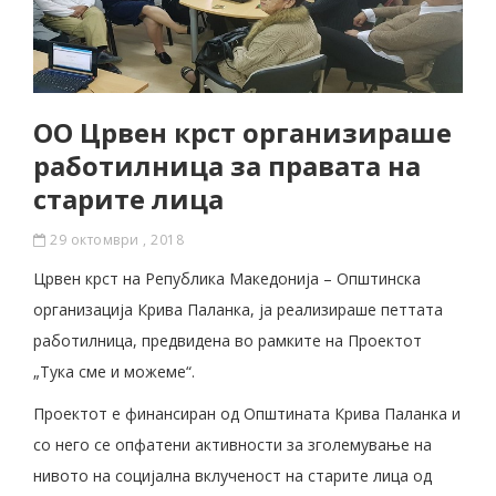
OO Црвен крст организираше
работилница за правата на
старите лица
29 октомври , 2018
Црвен крст на Република Македонија – Општинска
организација Крива Паланка, ја реализираше петтата
работилница, предвидена во рамките на Проектот
„Тука сме и можеме“.
Проектот е финансиран од Општината Крива Паланка и
со него се опфатени активности за зголемување на
нивото на социјална вклученост на старите лица од