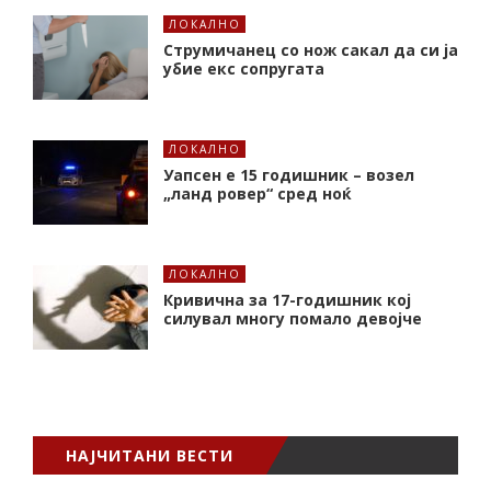
ЛОКАЛНО
Струмичанец со нож сакал да си ја
убие екс сопругата
ЛОКАЛНО
Уапсен е 15 годишник – возел
„ланд ровер“ сред ноќ
ЛОКАЛНО
Кривична за 17-годишник кој
силувал многу помало девојче
НАЈЧИТАНИ ВЕСТИ