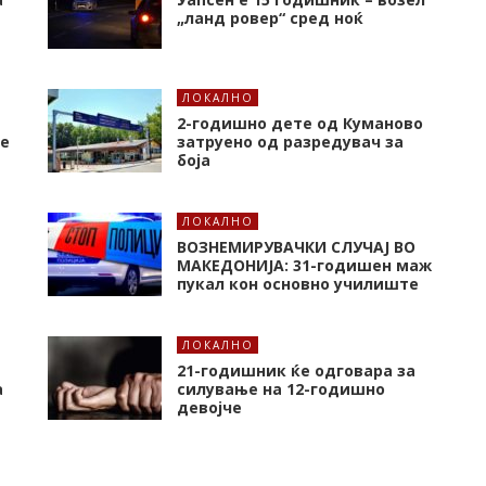
„ланд ровер“ сред ноќ
ЛОКАЛНО
2-годишно дете од Куманово
че
затруено од разредувач за
боја
ЛОКАЛНО
ВОЗНЕМИРУВАЧКИ СЛУЧАЈ ВО
а
МАКЕДОНИЈА: 31-годишен маж
пукал кон основнo училиште
ЛОКАЛНО
21-годишник ќе одговара за
а
силување на 12-годишно
девојче