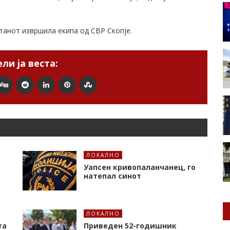
танот извршила екипа од СВР Скопје.
ли ја веста:
ЛОКАЛНО
Уапсен кривопаланчанец, го
натепал синот
ЛОКАЛНО
та
Приведен 52-годишник