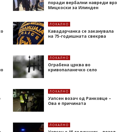
поради вербални навреди врз
Мицкоски за Илинден
ЛОКАЛНО
со
Кавадарчанка се заканувала
на 75-годишната свекрва
ЛОКАЛНО
Ограбена црква во
но
кривопаланечко село
ЛОКАЛНО
о
Уапсен возач од Ранковце –
Ова е причината
ЛОКАЛНО
а
Уапсен е 15 годишник – возел