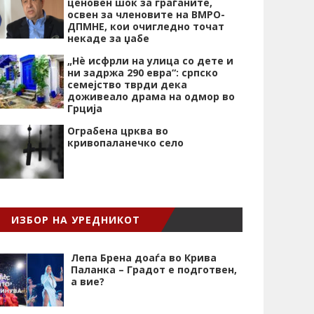
ценовен шок за граѓаните,
освен за членовите на ВМРО-
ДПМНЕ, кои очигледно точат
некаде за џабе
„Нѐ исфрли на улица со дете и
ни задржа 290 евра“: српско
семејство тврди дека
доживеало драма на одмор во
Грција
Ограбена црква во
кривопаланечко село
ИЗБОР НА УРЕДНИКОТ
Лепа Брена доаѓа во Крива
Паланка – Градот е подготвен,
а вие?