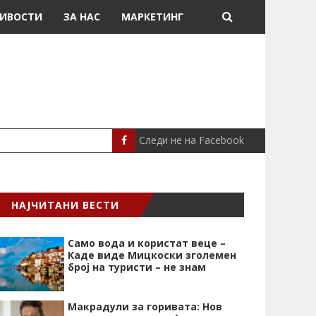
ИВОСТИ
ЗА НАС
МАРКЕТИНГ
Следи не на Facebook
МЕСИ ДОНИРАШЕ 8
СПОРТ
НАЈЧИТАНИ ВЕСТИ
Само вода и користат веце –
Каде виде Мицкоски зголемен
број на туристи – не знам
Макрадули за горивата: Нов