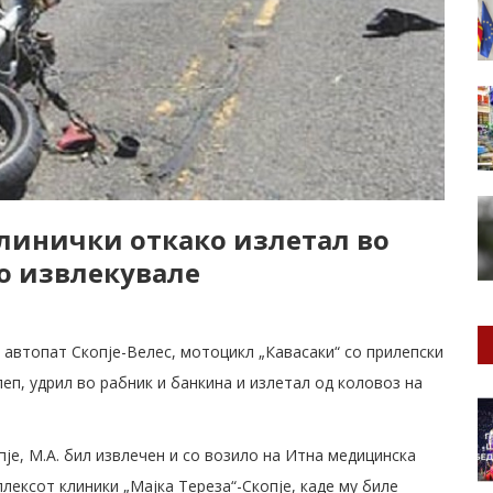
линички откако излетал во
о извлекувале
 автопат Скопје-Велес, мотоцикл „Кавасаки“ со прилепски
леп, удрил во рабник и банкина и излетал од коловоз на
је, М.А. бил извлечен и со возило на Итна медицинска
лексот клиники „Мајка Тереза“-Скопје, каде му биле