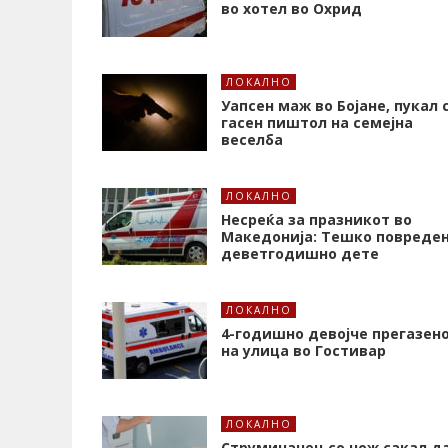
во хотел во Охрид
ЛОКАЛНО
Уапсен маж во Бојане, пукал 
гасен пиштол на семејна
веселба
ЛОКАЛНО
Несреќа за празникот во
Македонија: Тешко повреде
деветгодишно дете
ЛОКАЛНО
4-годишно девојче прегазен
на улица во Гостивар
ЛОКАЛНО
Струмичанец со нож сакал д