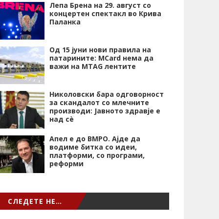
Лепа Брена на 29. август со
концертен спектакл во Крива
Паланка
Од 15 јуни нови правила на
патарините: MCard нема да
важи на MTAG лентите
Николовски бара одговорност
за скандалот со млечните
производи: Јавното здравје е
над сѐ
Апел е до ВМРО. Ајде да
водиме битка со идеи,
платформи, со програми,
реформи
СЛЕДЕТЕ НЕ…