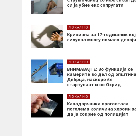
си ја убие екс сопругата
ЛОКАЛНО
Кривична за 17-годишник кој
силувал многу помало девој
ЛОКАЛНО
ВНИМАВАЈТЕ: Во функција се
камерите во дел од општин
Дебрца, наскоро ќе
стартуваат и во Охрид
ЛОКАЛНО
Кавадарчанка проголтала
поголема количина хероин з
да ја сокрие од полицијат