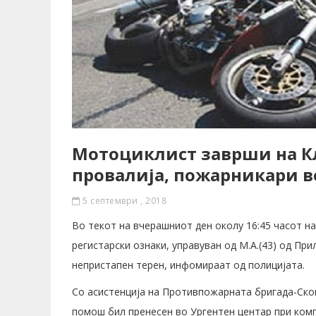
Мотоциклист заврши на К
провалија, пожарникари в
5 септември , 2018
Во текот на вчерашниот ден околу 16:45 часот на
регистарски ознаки, управуван од М.А.(43) од При
непристапен терен, инфомираат од полицијата.
Со асистенција на Противпожарната бригада-Скоп
помош бил пренесен во Ургентен центар при комп