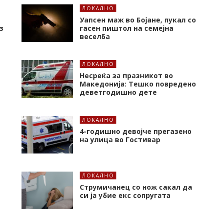
ЛОКАЛНО
Уапсен маж во Бојане, пукал со
з
гасен пиштол на семејна
веселба
ЛОКАЛНО
Несреќа за празникот во
Македонија: Тешко повредено
деветгодишно дете
ЛОКАЛНО
4-годишно девојче прегазено
на улица во Гостивар
ЛОКАЛНО
Струмичанец со нож сакал да
си ја убие екс сопругата