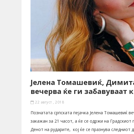
Јелена Томашевиќ, Димита
вечерва ќе ги забавуваат
22 август , 2018
Познатата српската пејачка Јелена Томашевиќ ве
закажан за 21 часот, а ќе се одржи на Градскио
Денот на рударите, кој ќе се празнува следниот де