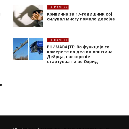
ЛОКАЛНО
л
Кривична за 17-годишник кој
силувал многу помало девојче
ЛОКАЛНО
ВНИМАВАЈТЕ: Во функција се
камерите во дел од општина
Дебрца, наскоро ќе
стартуваат и во Охрид
ж