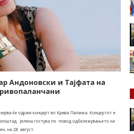
р Андоновски и Тајфата на
 кривопаланчани
черва ќе одржи концерт во Крива Паланка. Концертот е
т плоштад. Јелена гостува по повод одбележувањето на
н, на 28. август.