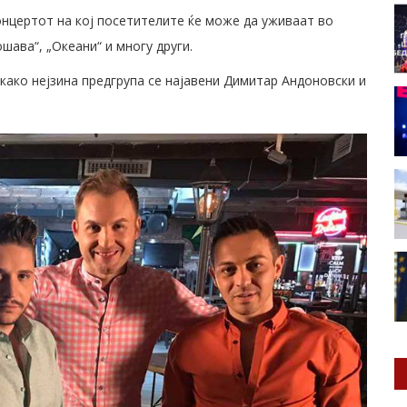
нцертот на кој посетителите ќе може да уживаат во
ошава“, „Океани“ и многу други.
како нејзина предгрупа се најавени Димитар Андоновски и