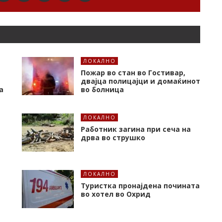
ЛОКАЛНО
Пожар во стан во Гостивар,
двајца полицајци и домаќинот
а
во болница
ЛОКАЛНО
Работник загина при сеча на
дрва во струшко
ЛОКАЛНО
Туристка пронајдена почината
во хотел во Охрид