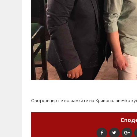
Овој концерт е во рамките на Кривопаланечко ку
Споде