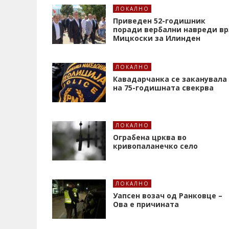
ЛОКАЛНО
Приведен 52-годишник
поради вербални навреди вр
Мицкоски за Илинден
ЛОКАЛНО
Кавадарчанка се заканувала
на 75-годишната свекрва
ЛОКАЛНО
Ограбена црква во
кривопаланечко село
ЛОКАЛНО
Уапсен возач од Ранковце –
Ова е причината