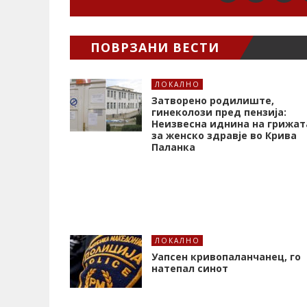
ПОВРЗАНИ ВЕСТИ
ЛОКАЛНО
Затворено родилиште,
гинеколози пред пензија:
Неизвесна иднина на грижат
за женско здравје во Крива
Паланка
ЛОКАЛНО
Уапсен кривопаланчанец, го
натепал синот