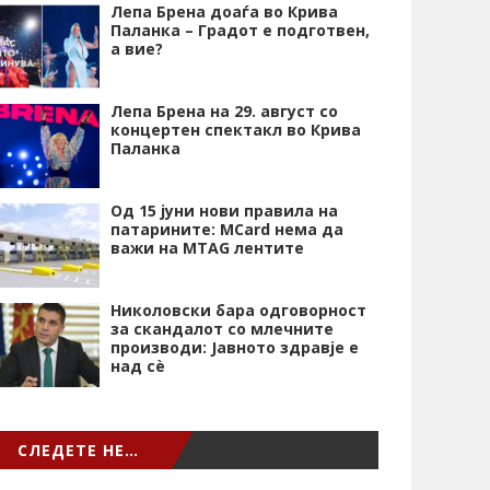
Лепа Брена доаѓа во Крива
Паланка – Градот е подготвен,
а вие?
Лепа Брена на 29. август со
концертен спектакл во Крива
Паланка
Од 15 јуни нови правила на
патарините: MCard нема да
важи на MTAG лентите
Николовски бара одговорност
за скандалот со млечните
производи: Јавното здравје е
над сѐ
СЛЕДЕТЕ НЕ…