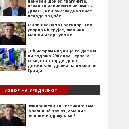
ценовен шок за граѓаните,
освен за членовите на ВМРО-
ДПМНЕ, кои очигледно точат
некаде за џабе
Милошески за Гостивар: Тие
упорно нѐ трујат, ама ние
машки издржуваме!
„Нѐ исфрли на улица со дете и
ни задржа 290 евра“: српско
семејство тврди дека
доживеало драма на одмор во
Грција
ИЗБОР НА УРЕДНИКОТ
Милошески за Гостивар: Тие
упорно нѐ трујат, ама ние
машки издржуваме!