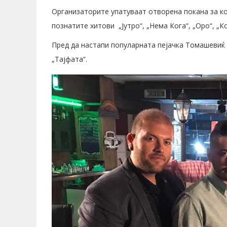
Организаторите упатуваат отворена покана за ко
познатите хитови „Јутро“, „Нема Кога“, „Оро“, „К
Пред да настапи популарната пејачка Томашевиќ 
„Тајфата“.