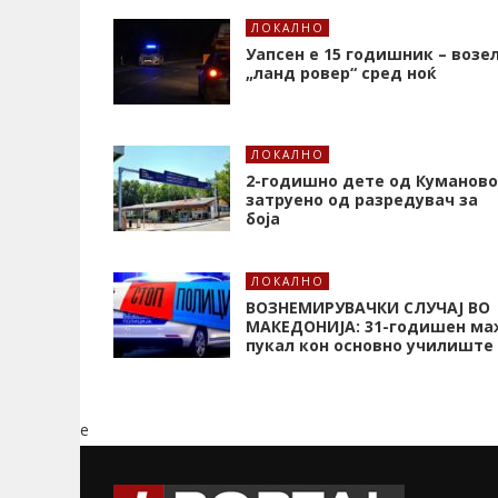
ЛОКАЛНО
Уапсен е 15 годишник – возе
„ланд ровер“ сред ноќ
ЛОКАЛНО
2-годишно дете од Куманово
затруено од разредувач за
боја
ЛОКАЛНО
ВОЗНЕМИРУВАЧКИ СЛУЧАЈ ВО
МАКЕДОНИЈА: 31-годишен ма
пукал кон основнo училиште
e