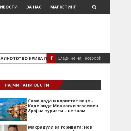
ИВОСТИ
ЗА НАС
МАРКЕТИНГ
Следи не на Facebook
ЈАЛНОТО“ ВО КРИВА ПАЛАНКА
ПОЖАР ВО СТАН
ЛОКАЛНО
НАЈЧИТАНИ ВЕСТИ
Само вода и користат веце –
Каде виде Мицкоски зголемен
број на туристи – не знам
Макрадули за горивата: Нов