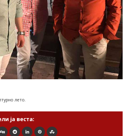
лтурно лето.
ли ја веста: