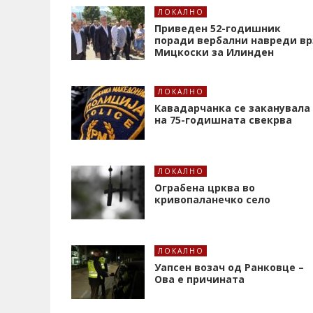
ЛОКАЛНО
Приведен 52-годишник
поради вербални навреди вр
Мицкоски за Илинден
ЛОКАЛНО
Кавадарчанка се заканувала
на 75-годишната свекрва
ЛОКАЛНО
Ограбена црква во
кривопаланечко село
ЛОКАЛНО
Уапсен возач од Ранковце –
Ова е причината