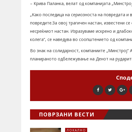
– Крива Паланка, велат од компанијата „Минстрој“
„Kако последица на сериозноста на повредата и 
повредите.За овој трагичен настан, известени се
несреќниот настан. Изразуваме искрено и длабо
колега“, се наведува во соопштението од компани
Во знак на солидарност, компаниите „Минстрој“ А.
планираното одбележување на Денот на рударите
Споде
ПОВРЗАНИ ВЕСТИ
ЛОКАЛНО