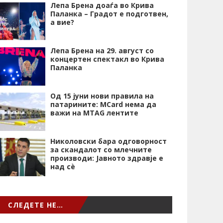
Лепа Брена доаѓа во Крива
Паланка – Градот е подготвен,
а вие?
Лепа Брена на 29. август со
концертен спектакл во Крива
Паланка
Од 15 јуни нови правила на
патарините: MCard нема да
важи на MTAG лентите
Николовски бара одговорност
за скандалот со млечните
производи: Јавното здравје е
над сѐ
СЛЕДЕТЕ НЕ…