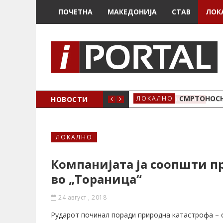
ПОЧЕТНА
МАКЕДОНИЈА
СТАВ
ЛОК
ОЖЕНО
НОВОСТИ
СМРТОНОСН
ЛОКАЛНО
ЛОКАЛНО
Компанијата ја соопшти п
во „Тораница“
24 август , 2018
Рударот починал поради природна катастрофа – о