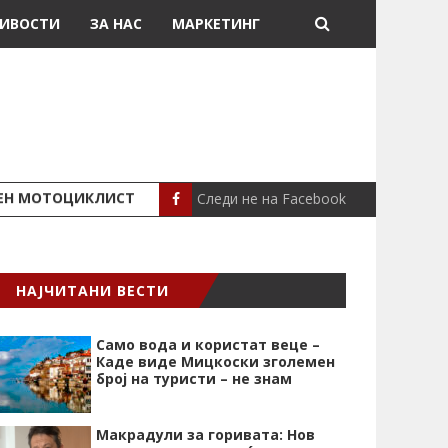
ИВОСТИ
ЗА НАС
МАРКЕТИНГ
Следи не на Facebook
ШЕН МОТОЦИКЛИСТ
СЕВЕРИНА ВО НИК
СЦЕНА
НАЈЧИТАНИ ВЕСТИ
Само вода и користат веце –
Каде виде Мицкоски зголемен
број на туристи – не знам
Макрадули за горивата: Нов