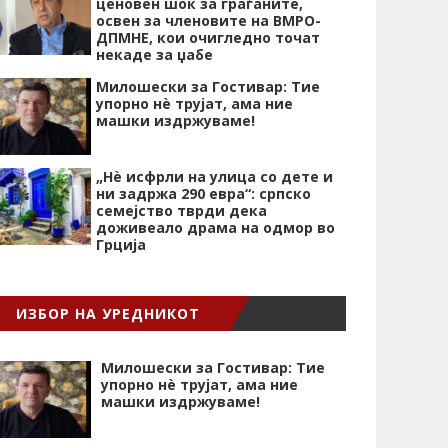
ценовен шок за граѓаните,
освен за членовите на ВМРО-
ДПМНЕ, кои очигледно точат
некаде за џабе
Милошески за Гостивар: Тие
упорно нѐ трујат, ама ние
машки издржуваме!
„Нѐ исфрли на улица со дете и
ни задржа 290 евра“: српско
семејство тврди дека
доживеало драма на одмор во
Грција
ИЗБОР НА УРЕДНИКОТ
Милошески за Гостивар: Тие
упорно нѐ трујат, ама ние
машки издржуваме!