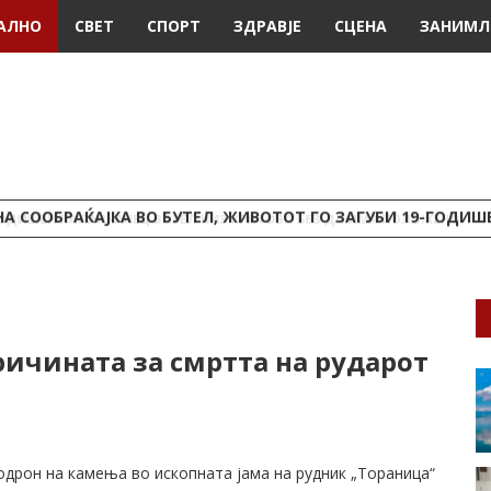
АЛНО
СВЕТ
СПОРТ
ЗДРАВЈЕ
СЦЕНА
ЗАНИМЛ
А СООБРАЌАЈКА ВО БУТЕЛ, ЖИВОТОТ ГО ЗАГУБИ 19-ГОДИ
ричината за смртта на рударот
дрон на камења во ископната јама на рудник „Тораница“