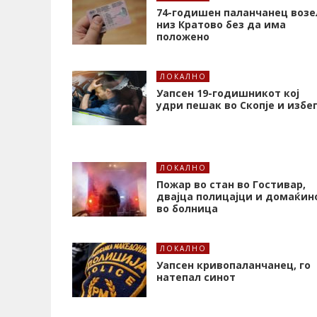
74-годишен паланчанец возе
низ Кратово без да има
положено
ЛОКАЛНО
Уапсен 19-годишникот кој
удри пешак во Скопје и избе
ЛОКАЛНО
Пожар во стан во Гостивар,
двајца полицајци и домаќин
во болница
ЛОКАЛНО
Уапсен кривопаланчанец, го
натепал синот