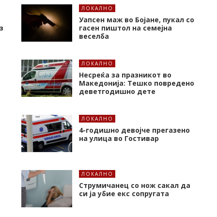
ЛОКАЛНО
Уапсен маж во Бојане, пукал со
з
гасен пиштол на семејна
веселба
ЛОКАЛНО
Несреќа за празникот во
Македонија: Тешко повредено
деветгодишно дете
ЛОКАЛНО
4-годишно девојче прегазено
на улица во Гостивар
ЛОКАЛНО
Струмичанец со нож сакал да
си ја убие екс сопругата