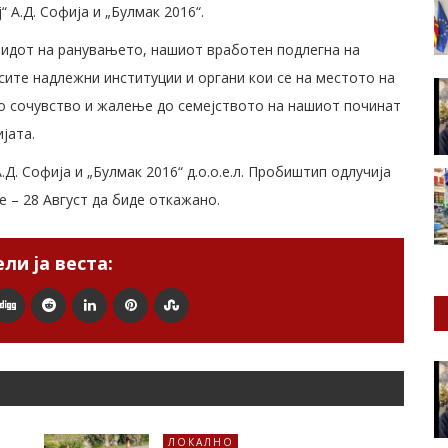
 А.Д. Софија и „Булмак 2016“.
видот на ранувањето, нашиот вработен подлегна на
 сите надлежни институции и органи кои се на местото на
ко сочувство и жалење до семејството на нашиот починат
јата.
Д. Софија и „Булмак 2016“ д.о.о.е.л. Пробиштип одлучија
 – 28 Август да биде откажано.
ли ја веста:
ЛОКАЛНО