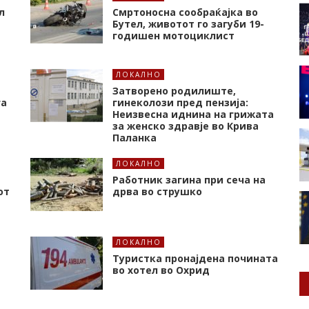
л
Смртоносна сообраќајка во
Бутел, животот го загуби 19-
годишен мотоциклист
ЛОКАЛНО
Затворено родилиште,
га
гинеколози пред пензија:
Неизвесна иднина на грижата
за женско здравје во Крива
Паланка
ЛОКАЛНО
Работник загина при сеча на
от
дрва во струшко
ЛОКАЛНО
Туристка пронајдена почината
во хотел во Охрид