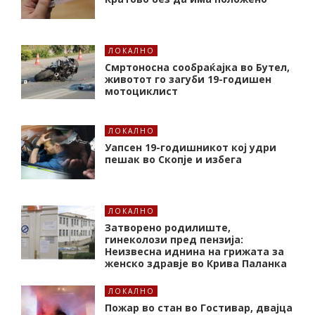
ЛОКАЛНО
Смртоносна сообраќајка во Бутел,
животот го загуби 19-годишен
мотоциклист
ЛОКАЛНО
Уапсен 19-годишникот кој удри
пешак во Скопје и избега
ЛОКАЛНО
Затворено родилиште,
гинеколози пред пензија:
Неизвесна иднина на грижата за
женско здравје во Крива Паланка
ЛОКАЛНО
Пожар во стан во Гостивар, двајца