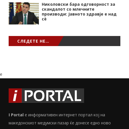
Николовски бара одговорност за
скандалот со млечните
производи: Јавното здравје е над
сѐ
СЛЕДЕТЕ НЕ…
e
I Portal
е информативен интернет портал кој на
македонскиот медумски пазар ќе донесе едно ново