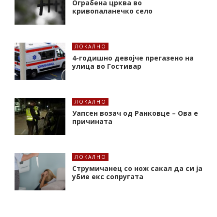
Ограбена црква во
кривопаланечко село
ЛОКАЛНО
4-годишно девојче прегазено на
улица во Гостивар
ЛОКАЛНО
Уапсен возач од Ранковце – Ова е
причината
ЛОКАЛНО
Струмичанец со нож сакал да си ја
убие екс сопругата