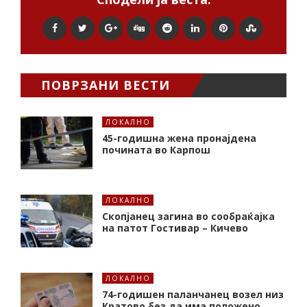
ПОВРЗАНИ ВЕСТИ
ЛОКАЛНО
45-годишна жена пронајдена
почината во Карпош
ЛОКАЛНО
Скопјанец загина во сообраќајка
на патот Гостивар – Кичево
ЛОКАЛНО
74-годишен паланчанец возел низ
Кратово без да има положено