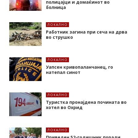
полицајци и домаќинот во
болница
ЛОКАЛНО
Работник загина при сеча на дрва
во струшко
ЛОКАЛНО
Уапсен кривопаланчанец, го
натепал синот
ЛОКАЛНО
Туристка пронајдена почината во
хотел во Охрид
ЛОКАЛНО
Приведен 52-годишник поради