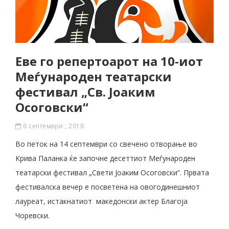
Еве го репертоарот на 10-иот
Меѓународен театарски
фестивал „Св. Јоаким
Осоговски“
6 септември , 2018
Во петок на 14 септември со свечено отворање во
Крива Паланка ќе започне десеттиот Меѓународен
театарски фестивал „Свети Јоаким Осоговски“. Првата
фестивалска вечер е посветена на овогодинешниот
лауреат, истакнатиот македонски актер Благојa
Чоревски.