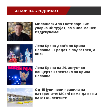
ИЗБОР НА УРЕДНИКОТ
Милошески за Гостивар: Тие
упорно нѐ трујат, ама ние машки
издржуваме!
Лепа Брена доаѓа во Крива
Паланка – Градот е подготвен, а
вие?
Лепа Брена на 29. август со
концертен спектакл во Крива
Паланка
Од 15 јуни нови правила на
патарините: MCard нема да важи
на MTAG лентите