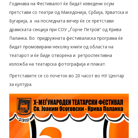
Годинава на Фестивалот ќе бидат изведени осум
претстави со театри од Македонија, Србија, Хрватска и
Бугарија, а на последната вечер ќе се претстави
драмската секција при СОУ „Ѓорче Петров“ од Крива
Паланка. Во придружната фестиваласка програма ќе
бидат промовирани неколку книги од областа на
театарот и ќе биде отворена и ретроспективна
изложба на театарска фотографија и плакат.
Претставите се со почеток во 20 часот во НУ Центар
за култура.