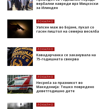
вербални навреди врз Мицкоски
за Илинден
ЛОКАЛНО
Уапсен маж во Бојане, пукал со
гасен пиштол на семејна веселба
ЛОКАЛНО
Кавадарчанка се заканувала на
75-годишната свекрва
ЛОКАЛНО
Несреќа за празникот во
Македонија: Тешко повредено
деветгодишно дете
ЛОКАЛНО