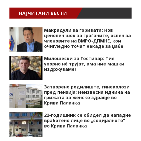
НАЈЧИТАНИ ВЕСТИ
Макрадули за горивата: Нов
ценовен шок за граѓаните, освен за
членовите на ВМРО-ДПМНЕ, кои
очигледно точат некаде за џабе
Милошески за Гостивар: Тие
упорно нѐ трујат, ама ние машки
издржуваме!
Затворено родилиште, гинеколози
пред пензија: Неизвесна иднина на
грижата за женско здравје во
Крива Паланка
22-годишник се обидел да нападне
вработено лице во „социјалното“
во Крива Паланка