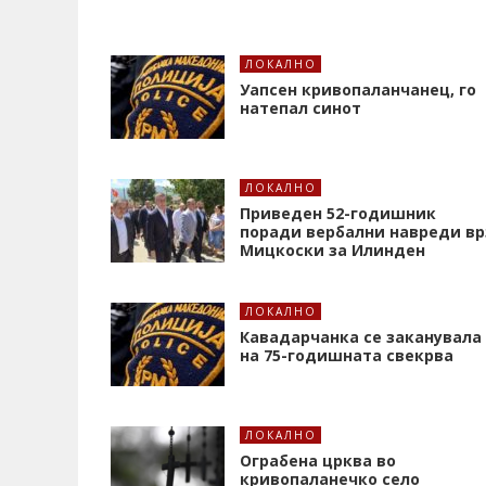
ЛОКАЛНО
Уапсен кривопаланчанец, го
натепал синот
ЛОКАЛНО
Приведен 52-годишник
поради вербални навреди вр
Мицкоски за Илинден
ЛОКАЛНО
Кавадарчанка се заканувала
на 75-годишната свекрва
ЛОКАЛНО
Ограбена црква во
кривопаланечко село