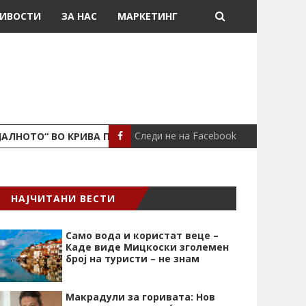
ИВОСТИ
ЗА НАС
МАРКЕТИНГ
Следи не на Facebook
ЈАЛНОТО“ ВО КРИВА ПАЛАНКА
ПОЖАР ВО СТАН
ЛОКАЛНО
НАЈЧИТАНИ ВЕСТИ
Само вода и користат веце –
Каде виде Мицкоски зголемен
број на туристи – не знам
Макрадули за горивата: Нов