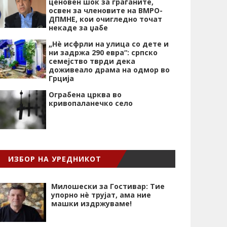
ценовен шок за граѓаните,
освен за членовите на ВМРО-
ДПМНЕ, кои очигледно точат
некаде за џабе
„Нѐ исфрли на улица со дете и
ни задржа 290 евра“: српско
семејство тврди дека
доживеало драма на одмор во
Грција
Ограбена црква во
кривопаланечко село
ИЗБОР НА УРЕДНИКОТ
Милошески за Гостивар: Тие
упорно нѐ трујат, ама ние
машки издржуваме!