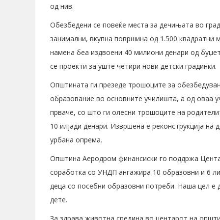
од нив.
Обезбедени се повеќе места за дечињата во гради
занимални, вкупна површина од 1.500 квадратни 
намена беа издвоени 40 милиони денари од буџе
се проекти за уште четири нови детски градинки.
Општината ги презеде трошоците за обезбедувањ
образование во основните училишта, а од оваа уч
прваче, со што ги олесни трошоците на родители
10 илјади денари. Извршена е реконструкција на 
урбана опрема.
Општина Аеродром финансиски го поддржа Центаро
соработка со УНДП ангажира 10 образовни и 6 л
деца со посебни образовни потреби. Наша цел е д
дете.
За здрава животна средина во центарот на општин