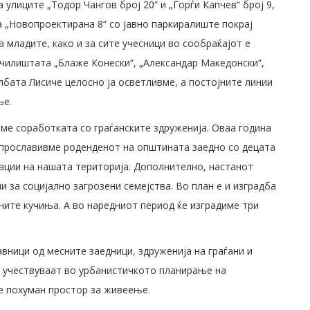
улиците „Тодор Чангов број 20“ и „Ѓорѓи Капчев“ број 9,
а „Новопроектирана 8“ со јавно паркиралиште покрај
 младите, како и за сите учесници во сообраќајот е
училиштата „Блаже Конески“, „Александар Македонски“,
лбата Лисиче целосно ја осветливме, a постојните линии
ње.
ме соработката со граѓанските здруженија. Оваа година
 прославивме роденденот на општината заедно со децата
зации на нашата територија. Дополнително, настанот
 за социјално загрозени семејства. Во план е и изградба
ите кучиња. А во наредниот период ќе изградиме три
вници од месните заедници, здруженија на граѓани и
о учествуваат во урбанистичкото планирање на
е похуман простор за живеење.