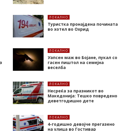
ЛОКАЛНО
Туристка пронајдена почината
во хотел во Охрид
ЛОКАЛНО
Уапсен маж во Бојане, пукал со
з
гасен пиштол на семејна
веселба
ЛОКАЛНО
Несреќа за празникот во
Македонија: Тешко повредено
деветгодишно дете
ЛОКАЛНО
4-годишно девојче прегазено
на улица во Гостивар