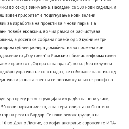
инки во секоја занимална. Насадени се 500 нови садници, а
Наш врвен приоритет е подигнување нови зелени
вик за изработка на проекти за 4 нови парка. На
ни повеќе екоакции, во чии рамки се расчистуваа
ршини, а досега се собрани повеќе од 50 кубни метри
еродром субвенционира домаќинства за промена кон
 здржението „Гоу греен“ и Ромскиот бизнис-информативен
авме проектот „Од врата на врата“, во кој беа вклучени
подобро управување со отпадот, се собираше пластика од
дигнува и јавната свест и се овозможува интеграција на
ктура преку реконструкција и изградба на нови улици,
 50 нови паркинг-места, а на територијата на Општина
тор на реката Вардар. Се врши реконструкција на
ак 10 во Долно Лисиче, со кофинансирање европските ИПА-