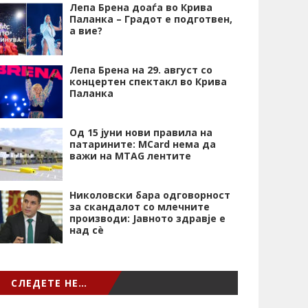
Лепа Брена доаѓа во Крива
Паланка – Градот е подготвен,
а вие?
Лепа Брена на 29. август со
концертен спектакл во Крива
Паланка
Од 15 јуни нови правила на
патарините: MCard нема да
важи на MTAG лентите
Николовски бара одговорност
за скандалот со млечните
производи: Јавното здравје е
над сѐ
СЛЕДЕТЕ НЕ…