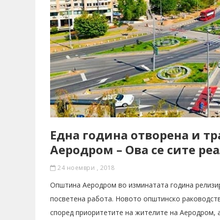
Една година отворена и т
Аеродром – Ова се сите ре
24 ноември , 2018
Општина Аеродром во изминатата година релизир
посветена работа. Новото општинско раководств
според приоритетите на жителите на Аеродром, а