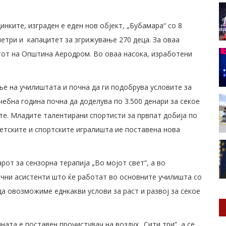
нките, изграден е еден нов објект, „Бубамара“ со 8
метри и капацитет за згрижување 270 деца. За оваа
тот на Општина Аеродром. Во оваа насока, изработени
е на училиштата и почна да ги подобрува условите за
ебна година почна да доделува по 3.500 денари за секое
те. Младите талентирани спортисти за првпат добија по
детските и спортските игралишта ие поставена нова
т за сензорна терапија „Во мојот свет“, а во
ични асистенти што ќе работат во основните училишта со
а овозможиме еднкакви услови за раст и развој за секое
ата е поставен прочистувач на воздух „Сити три“, а се