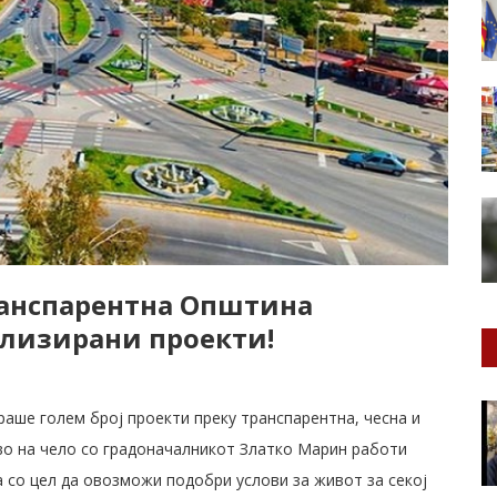
ранспарентна Општина
ализирани проекти!
аше голем број проекти преку транспарентна, чесна и
о на чело со градоначалникот Златко Марин работи
 со цел да овозможи подобри услови за живот за секој