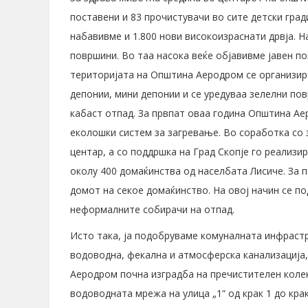
поставени и 83 прочистувачи во сите детски град
набавивме и 1.800 нови високоизраснати дрвја. 
површини. Во таа насока веќе објавивме јавен по
територијата на Општина Аеродром се организира
депонии, мини депонии и се уредуваа зелелни пов
кабаст отпад. За првпат оваа година Општина А
еколошки систем за загревање. Во соработка со
центар, а со поддршка на Град Скопје го реализир
околу 400 домаќинства од населбата Лисиче. За 
домот на секое домаќинство. На овој начин се по
неформалните собирачи на отпад.
Исто така, ја подобруваме комуналната инфрастру
водоводна, фекална и атмосферска канализација,
Аеродром почна изградба на пречистителен колек
водоводната мрежа на улица „1“ од крак 1 до кр