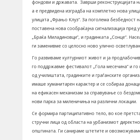
фондови и државата. Заврши реконструкцијата на 
а е предвидена изградба на комплетно нова улиц
улицата „Фрањо Клуз“. За поголема безбедност на
поставена нова сообраќајна сигнализација пред 
„Браќа Миладиновци“, и градинката „Сонце“. Насе
ги заменивме со целосно ново улично осветлува
Го развиваме културниот живот и ја продлабочив
го поддржавме фестивалот „Гола месечина“ и го
од училиштата, градинките и граѓанските органи
имаше хуманитарен карактер и се собираа донации
на ефикасен механизам за справување со бездомн
нови парка за миленичиња на различни локации.
Се формира партиципативно тело, во кое претста
стручни лица од областа на урбанизмот директн
општината. Ги санираме штетите и овозможувам