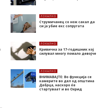
ЛОКАЛНО
Струмичанец со нож сакал да
си ја убие екс сопругата
ЛОКАЛНО
л
Кривична за 17-годишник кој
силувал многу помало девојче
ЛОКАЛНО
ВНИМАВАЈТЕ: Во функција се
камерите во дел од општина
Дебрца, наскоро ќе
стартуваат и во Охрид