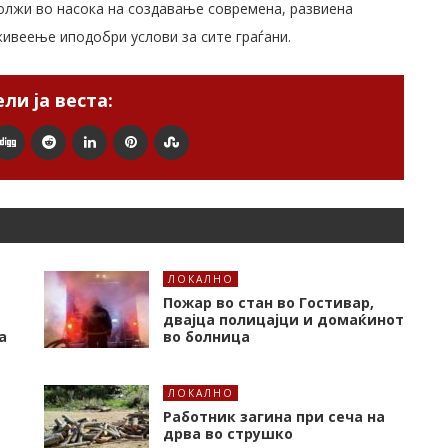
лжи во насока на создавање современа, развиена
живеење иподобри услови за сите граѓани.
ли ја веста:
ЛОКАЛНО
Пожар во стан во Гостивар,
двајца полицајци и домаќинот
а
во болница
ЛОКАЛНО
Работник загина при сеча на
дрва во струшко