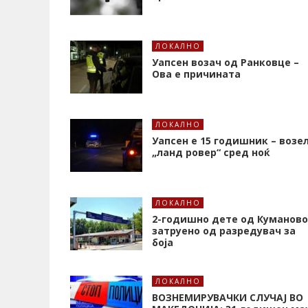
ЛОКАЛНО
Уапсен возач од Ранковце –
Ова е причината
ЛОКАЛНО
Уапсен е 15 годишник – возе
„ланд ровер“ сред ноќ
ЛОКАЛНО
2-годишно дете од Куманово
затруено од разредувач за
боја
ЛОКАЛНО
ВОЗНЕМИРУВАЧКИ СЛУЧАЈ ВО