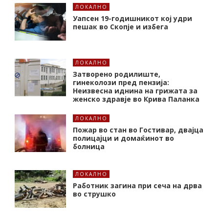
ЛОКАЛНО
Уапсен 19-годишникот кој удри
пешак во Скопје и избега
ЛОКАЛНО
Затворено родилиште,
гинеколози пред пензија:
Неизвесна иднина на грижата за
женско здравје во Крива Паланка
ЛОКАЛНО
Пожар во стан во Гостивар, двајца
полицајци и домаќинот во
болница
ЛОКАЛНО
Работник загина при сеча на дрва
во струшко