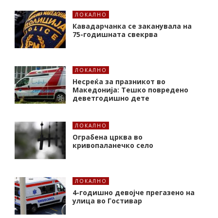
ЛОКАЛНО
Кавадарчанка се заканувала на
75-годишната свекрва
ЛОКАЛНО
Несреќа за празникот во
Македонија: Тешко повредено
деветгодишно дете
ЛОКАЛНО
Ограбена црква во
кривопаланечко село
ЛОКАЛНО
4-годишно девојче прегазено на
улица во Гостивар