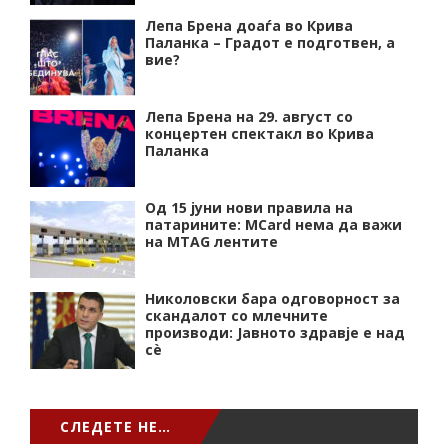
Лепа Брена доаѓа во Крива
Паланка – Градот е подготвен, а
вие?
Лепа Брена на 29. август со
концертен спектакл во Крива
Паланка
Од 15 јуни нови правила на
патарините: MCard нема да важи
на MTAG лентите
Николовски бара одговорност за
скандалот со млечните
производи: Јавното здравје е над
сѐ
СЛЕДЕТЕ НЕ…