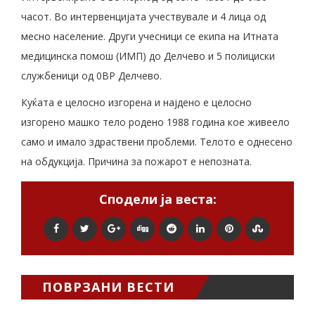
часот. Во интервенцијата учествувале и 4 лица од
месно население. Други учесници се екипа на Итната
медицинска помош (ИМП) до Делчево и 5 полициски
службеници од 0ВР Делчево.
Куќата е целосно изгорена и најдено е целосно
изгорено машко тело родено 1988 година кое живеело
само и имало здраствени проблеми. Телото е однесено
на обдукција. Причина за пожарот е непозната.
Сподели ја веста:
ПОВРЗАНИ ВЕСТИ