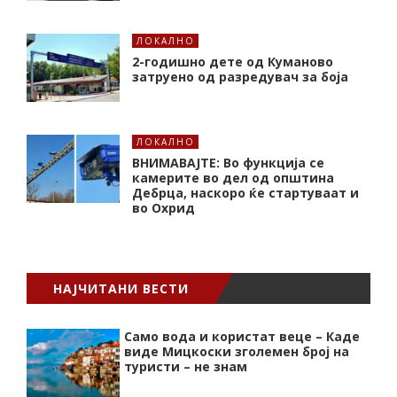
ЛОКАЛНО
2-годишно дете од Куманово
затруено од разредувач за боја
ЛОКАЛНО
ВНИМАВАЈТЕ: Во функција се
камерите во дел од општина
Дебрца, наскоро ќе стартуваат и
во Охрид
НАЈЧИТАНИ ВЕСТИ
Само вода и користат веце – Каде
виде Мицкоски зголемен број на
туристи – не знам