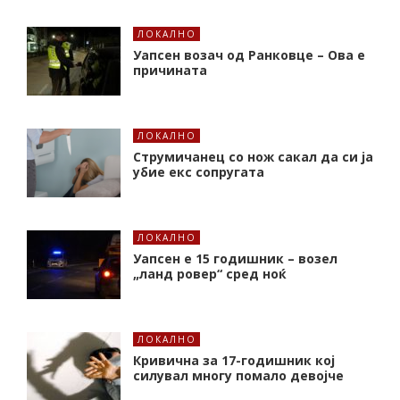
ЛОКАЛНО
Уапсен возач од Ранковце – Ова е
причината
ЛОКАЛНО
Струмичанец со нож сакал да си ја
убие екс сопругата
ЛОКАЛНО
Уапсен е 15 годишник – возел
„ланд ровер“ сред ноќ
ЛОКАЛНО
Кривична за 17-годишник кој
силувал многу помало девојче