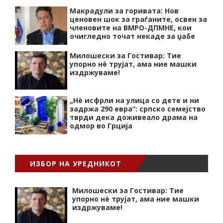
Макрадули за горивата: Нов
ценовен шок за граѓаните, освен за
членовите на ВМРО-ДПМНЕ, кои
очигледно точат некаде за џабе
Милошески за Гостивар: Тие
упорно нѐ трујат, ама ние машки
издржуваме!
„Нѐ исфрли на улица со дете и ни
задржа 290 евра“: српско семејство
тврди дека доживеало драма на
одмор во Грција
ИЗБОР НА УРЕДНИКОТ
Милошески за Гостивар: Тие
упорно нѐ трујат, ама ние машки
издржуваме!