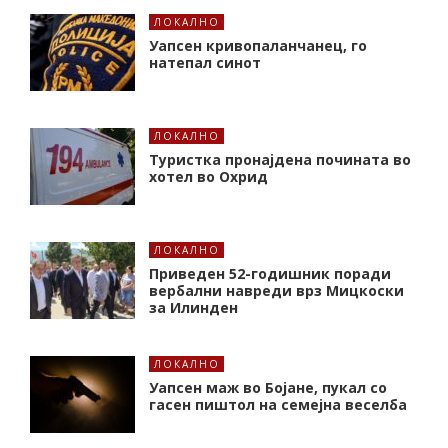
ЛОКАЛНО
Уапсен кривопаланчанец, го
натепал синот
ЛОКАЛНО
Туристка пронајдена почината во
хотел во Охрид
ЛОКАЛНО
Приведен 52-годишник поради
вербални навреди врз Мицкоски
за Илинден
ЛОКАЛНО
Уапсен маж во Бојане, пукал со
гасен пиштол на семејна веселба