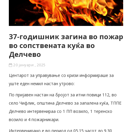
37-годишник загина во пожар
во сопствената куќа во
Делчево
20 јануари , 2025
Центарот за управување со кризи информираше за
уште еден немил настан утрово:
По пријавен настан на бројот за итни повици 112, во
село Чифлик, општина Делчево за запалена куќа, ТППЕ
Делчево интервенираа со 1 ПП возило, 1 теренско
возило и 4 пожарникари.
Интервенирано е во период од 05.15 часот до 9.30