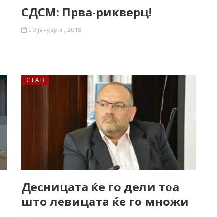
СДСМ: Прва-рикверц!
30 јануари , 2018
СТАВ
Десницата ќе го дели тоа
што левицата ќе го множи