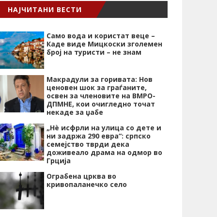
НАЈЧИТАНИ ВЕСТИ
Само вода и користат веце –
Каде виде Мицкоски зголемен
број на туристи – не знам
Макрадули за горивата: Нов
ценовен шок за граѓаните,
освен за членовите на ВМРО-
ДПМНЕ, кои очигледно точат
некаде за џабе
„Нѐ исфрли на улица со дете и
ни задржа 290 евра“: српско
семејство тврди дека
доживеало драма на одмор во
Грција
Ограбена црква во
кривопаланечко село