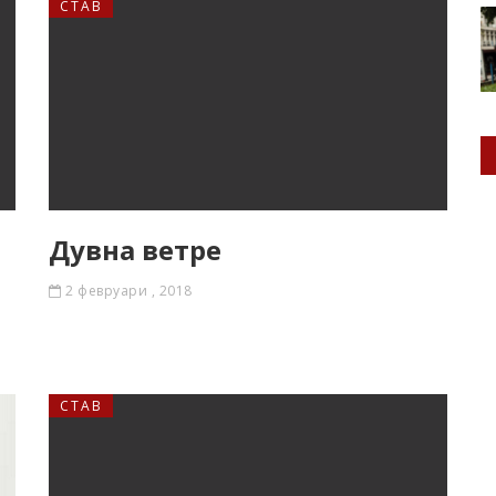
СТАВ
Дувна ветре
2 февруари , 2018
СТАВ