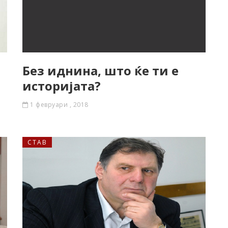
Без иднина, што ќе ти е
историјата?
1 февруари , 2018
СТАВ