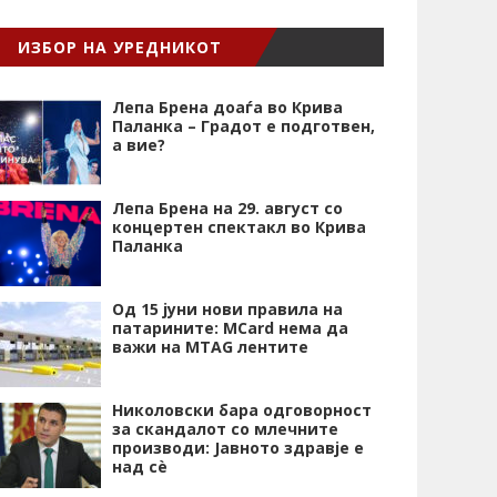
ИЗБОР НА УРЕДНИКОТ
Лепа Брена доаѓа во Крива
Паланка – Градот е подготвен,
а вие?
Лепа Брена на 29. август со
концертен спектакл во Крива
Паланка
Од 15 јуни нови правила на
патарините: MCard нема да
важи на MTAG лентите
Николовски бара одговорност
за скандалот со млечните
производи: Јавното здравје е
над сѐ