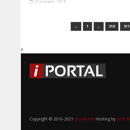
29 јануари , 2018
←
1
…
310
311
e
Copyright © 2016-2021
Iportal MK
Hosting by
MSP My