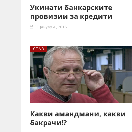
Укинати банкарските
провизии за кредити
31 јануари , 2018
СТАВ
Какви амандмани, какви
бакрачи!?