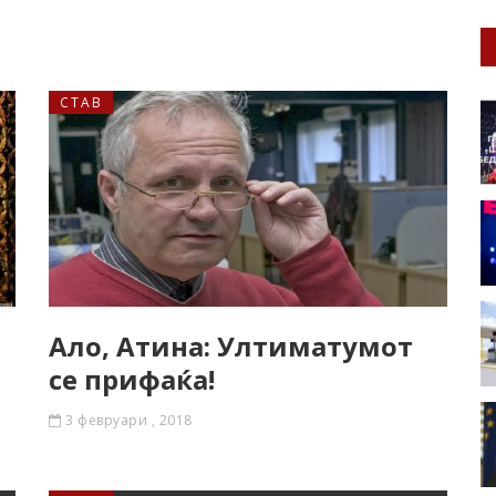
СТАВ
Ало, Атина: Ултиматумот
се прифаќа!
3 февруари , 2018