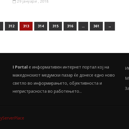
29 јануари , 2018
312
313
314
315
316
…
361
→
I Portal
е информативен интернет портал кој на
И
македонскиот медумски пазар ќе донесе едно ново
М
светло во информирањето, објективноста и
З
непристрасноста во работењето...
ServerPlace