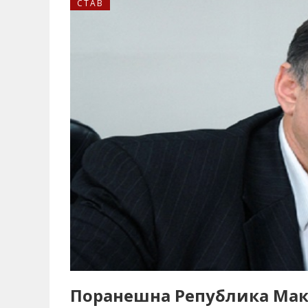
СТАВ
Поранешна Република Мак