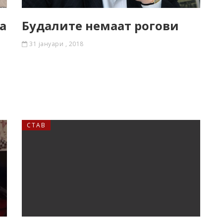
а
Будалите немаат рогови
31 јануари , 2018
СТАВ