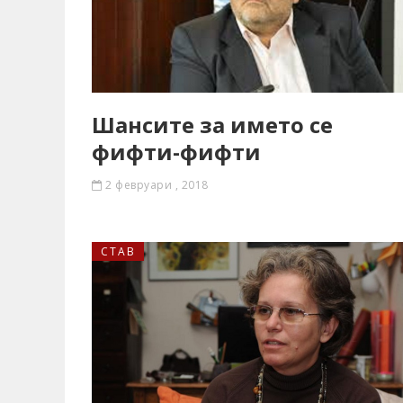
Шансите за името се
фифти-фифти
2 февруари , 2018
СТАВ