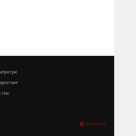
мпресум
аркетинг
а Нас
ПРЕТПЛАТИ