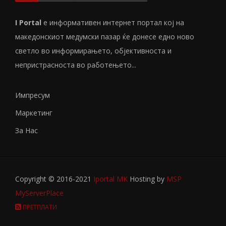
I Portal
е информативен интернет портал кој на
македонскиот медумски пазар ќе донесе едно ново
светло во информирањето, објективноста и
непристрасноста во работењето...
Импресум
Маркетинг
За Нас
Copyright © 2016-2021
Iportal MK
Hosting by
MSP
MyServerPlace
ПРЕТПЛАТИ