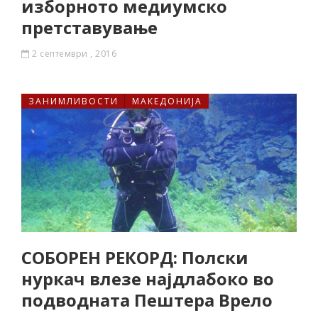
изборното медиумско
претставување
2 септември , 2016
ЗАНИМЛИВОСТИ
МАКЕДОНИЈА
СОБОРЕН РЕКОРД: Полски
нуркач влезе најдлабоко во
подводната Пештера Врело