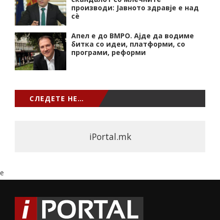
производи: Јавното здравје е над
сѐ
Апел е до ВМРО. Ајде да водиме
битка со идеи, платформи, со
програми, реформи
СЛЕДЕТЕ НЕ…
iPortal.mk
e