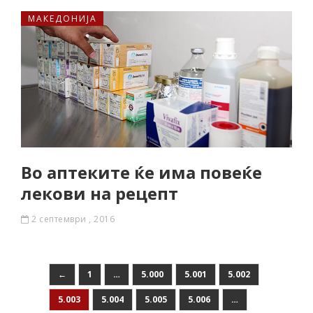
МАКЕДОНИЈА
Во аптеките ќе има повеќе
лекови на рецепт
2 септември , 2016
←
1
…
5.000
5.001
5.002
5.003
5.004
5.005
5.006
…