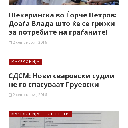
Шекеринска во Ѓорче Петров:
Доаѓа Влада што ќе се грижи
за потребите на граѓаните!
2 септември , 2016
МАКЕДОНИЈА
СДСМ: Нови сваровски судии
не го спасуваат Груевски
2 септември , 2016
МАКЕДОНИЈА
ТОП ВЕСТИ