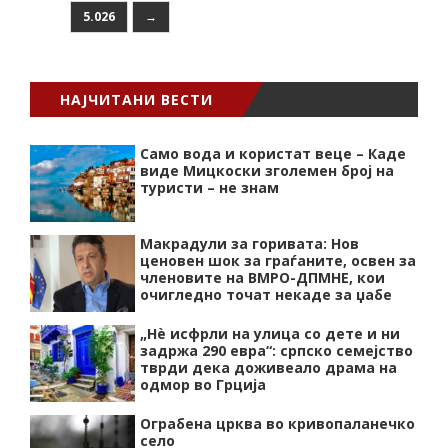
5.026
→
НАЈЧИТАНИ ВЕСТИ
Само вода и користат веце – Каде
виде Мицкоски зголемен број на
туристи – не знам
Макрадули за горивата: Нов
ценовен шок за граѓаните, освен за
членовите на ВМРО-ДПМНЕ, кои
очигледно точат некаде за џабе
„Нѐ исфрли на улица со дете и ни
задржа 290 евра“: српско семејство
тврди дека доживеало драма на
одмор во Грција
Ограбена црква во кривопаланечко
село