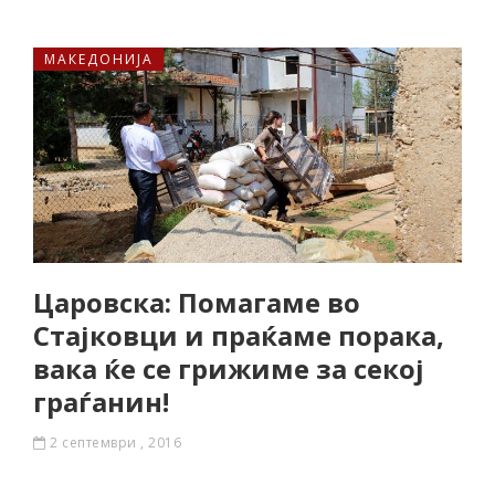
МАКЕДОНИЈА
Царовска: Помагаме во
Стајковци и праќаме порака,
вака ќе се грижиме за секој
граѓанин!
2 септември , 2016