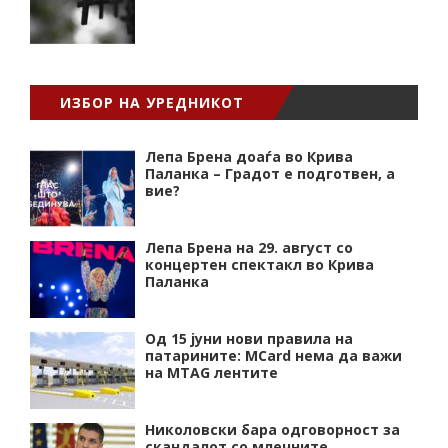
ИЗБОР НА УРЕДНИКОТ
Лепа Брена доаѓа во Крива
Паланка – Градот е подготвен, а
вие?
Лепа Брена на 29. август со
концертен спектакл во Крива
Паланка
Од 15 јуни нови правила на
патарините: MCard нема да важи
на MTAG лентите
Николовски бара одговорност за
скандалот со млечните