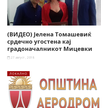
(ВИДЕО) Јелена Томашевиќ
срдечно угостена кај
градоначалникот Мицевки
27 август , 2018
ЛОКАЛНО