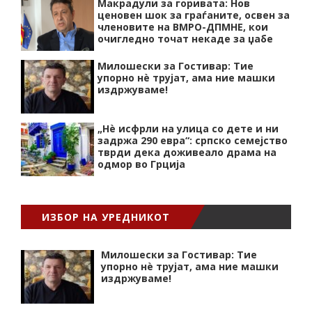
Макрадули за горивата: Нов
ценовен шок за граѓаните, освен за
членовите на ВМРО-ДПМНЕ, кои
очигледно точат некаде за џабе
Милошески за Гостивар: Тие
упорно нѐ трујат, ама ние машки
издржуваме!
„Нѐ исфрли на улица со дете и ни
задржа 290 евра“: српско семејство
тврди дека доживеало драма на
одмор во Грција
ИЗБОР НА УРЕДНИКОТ
Милошески за Гостивар: Тие
упорно нѐ трујат, ама ние машки
издржуваме!