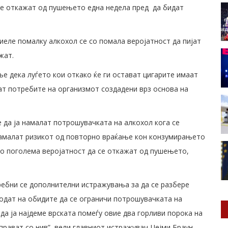
 се откажат од пушењето една недела пред да бидат
иеле помалку алкохол се со помала веројатност да пијат
жат.
е дека луѓето кои откако ќе ги остават цигарите имаат
дат потребите на организмот создадени врз основа на
 да ја намалат потрошувачката на алкохол кога се
намалат ризикот од повторно враќање кон конзумирањето
 со поголема веројатност да се откажат од пушењето,
ребни се дополнителни истражувања за да се разбере
одат на обидите да се ограничи потрошувачката на
да ја најдеме врската помеѓу овие два горливи порока на
прават со нив” ,вели главниот истражувач Џејми Браун.