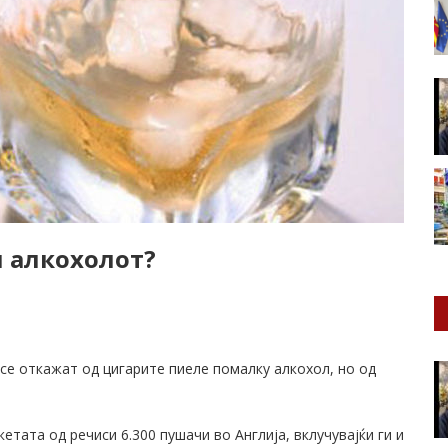
и алкохолот?
 се откажат од цигарите пиеле помалку алкохол, но од
тата од речиси 6.300 пушачи во Англија, вклучувајќи ги и