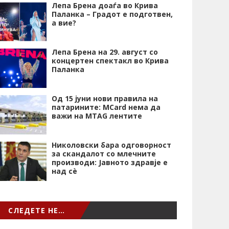
Лепа Брена доаѓа во Крива
Паланка – Градот е подготвен,
а вие?
Лепа Брена на 29. август со
концертен спектакл во Крива
Паланка
Од 15 јуни нови правила на
патарините: MCard нема да
важи на MTAG лентите
Николовски бара одговорност
за скандалот со млечните
производи: Јавното здравје е
над сѐ
СЛЕДЕТЕ НЕ…