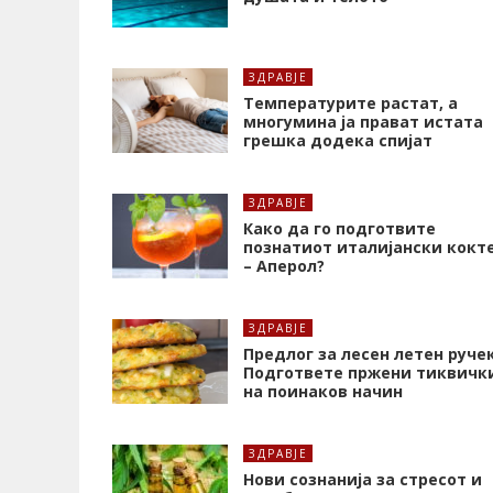
ЗДРАВЈЕ
Температурите растат, а
многумина ја прават истата
грешка додека спијат
ЗДРАВЈЕ
Како да го подготвите
познатиот италијански кокт
– Аперол?
ЗДРАВЈЕ
Предлог за лесен летен ручек
Подгответе пржени тиквичк
на поинаков начин
ЗДРАВЈЕ
Нови сознанија за стресот и