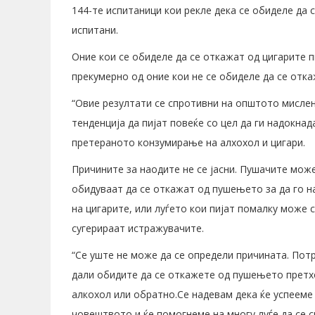
144-те испитаници кои рекле дека се обиделе да
испитани.
Оние кои се обиделе да се откажат од цигарите п
прекумерно од оние кои не се обиделе да се отка
“Овие резултати се спротивни на општото мислењ
тенденција да пијат повеќе со цел да ги надокна
претераното конзумирање на алхохол и цигари.
Причините за наодите не се јасни. Пушачите може
обидуваат да се откажат од пушењето за да го 
на цигарите, или луѓето кои пијат помалку може
сугерираат истражувачите.
“Се уште не може да се определи причината. Пот
дали обидите да се откажете од пушењето претх
алкохол или обратно.Се надевам дека ќе успееме 
човештвото и ќе помогнеме на многу луѓе да се с