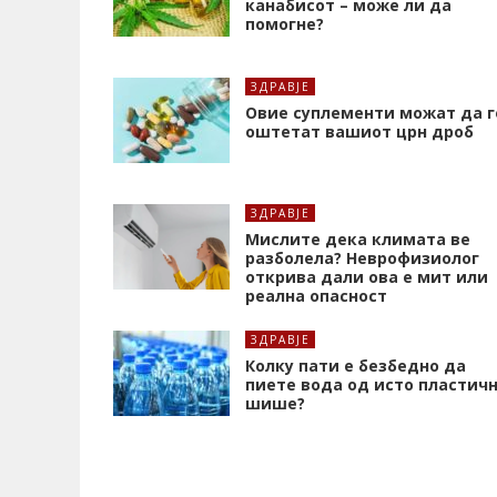
канабисот – може ли да
помогне?
ЗДРАВЈЕ
Oвие суплементи можат да г
оштетат вашиот црн дроб
ЗДРАВЈЕ
Мислите дека климата ве
разболела? Неврофизиолог
открива дали ова е мит или
реална опасност
ЗДРАВЈЕ
Колку пати е безбедно да
пиете вода од исто пластич
шише?