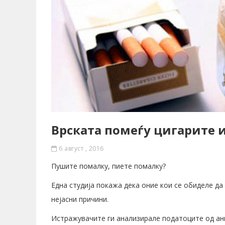
Врската помеѓу цигарите 
6 август , 2016
Пушите помалку, пиете помалку?
Една студија покажа дека оние кои се обиделе да
нејасни причини.
Истражувачите ги анализирале податоците од анке