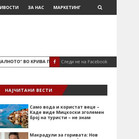
ИВОСТИ
ЗА НАС
МАРКЕТИНГ
Следи не на Facebook
ЈАЛНОТО“ ВО КРИВА ПАЛАНКА
ПОЖАР ВО СТАН
ЛОКАЛНО
НАЈЧИТАНИ ВЕСТИ
Само вода и користат веце –
Каде виде Мицкоски зголемен
број на туристи – не знам
Макрадули за горивата: Нов