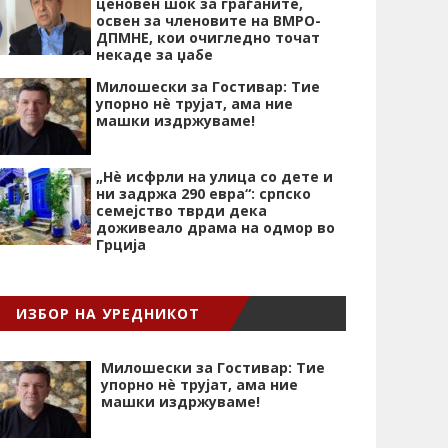
ценовен шок за граѓаните,
освен за членовите на ВМРО-
ДПМНЕ, кои очигледно точат
некаде за џабе
Милошески за Гостивар: Тие
упорно нѐ трујат, ама ние
машки издржуваме!
„Нѐ исфрли на улица со дете и
ни задржа 290 евра“: српско
семејство тврди дека
доживеало драма на одмор во
Грција
ИЗБОР НА УРЕДНИКОТ
Милошески за Гостивар: Тие
упорно нѐ трујат, ама ние
машки издржуваме!