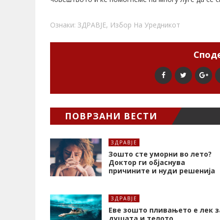
Ознаки:
ЗДРАВЈЕ
,
Избор На Уредникот
Споде
ПОВРЗАНИ ВЕСТИ
ЗДРАВЈЕ
Зошто сте уморни во лето?
Доктор ги објаснува
причините и нуди решенија
ЗДРАВЈЕ
Еве зошто пливањето е лек з
душата и телото