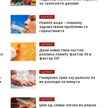
за тропските денови
ЗДРАВЈЕ
Повеќе вода – помалку
здравствени проблеми со
горештините
ЗДРАВЈЕ
Дали навистина постои
ел
разлика помеѓу фактор 30 и
фактор 50?
ЗДРАВЈЕ
:
Генијален трик кој целосно ќе
и
ве разлади за минута
ЗДРАВЈЕ
Џем од сливи (печен во рерна)