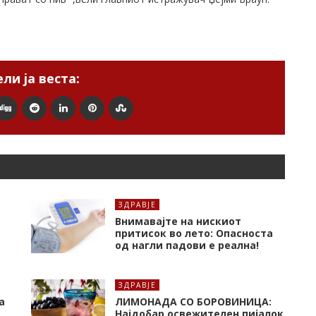
ли ја веста:
ЗДРАВЈЕ
Внимавајте на нискиот
притисок во лето: Опасноста
од нагли падови е реална!
ЗДРАВЈЕ
а
ЛИМОНАДА СО БОРОВИНИЦА:
Најдобар освежителен пијалок