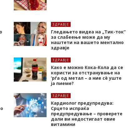
ЗДРАВЈЕ
о
Гледањето видеа на „Тик-ток“
за слабеење може да му
наштети на вашето ментално
здравје
ЗДРАВЈЕ
Како е можно Кока-Кола да се
користи за отстранување на
‘рѓа од метал – а ние сè уште
ја пиеме?
ЗДРАВЈЕ
Кардиолог предупредува:
но
Срцето испраќа
предупредување – проверете
дали ви недостигаат овие
витамини