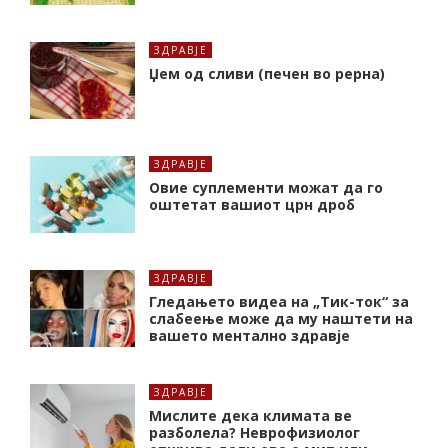
ЗДРАВЈЕ
Џем од сливи (печен во рерна)
ЗДРАВЈЕ
Oвие суплементи можат да го
оштетат вашиот црн дроб
ЗДРАВЈЕ
Гледањето видеа на „Тик-ток“ за
слабеење може да му наштети на
вашето ментално здравје
ЗДРАВЈЕ
Мислите дека климата ве
разболела? Неврофизиолог