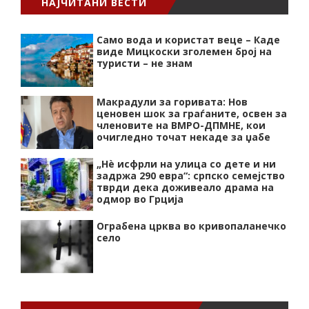
НАЈЧИТАНИ ВЕСТИ
Само вода и користат веце – Каде
виде Мицкоски зголемен број на
туристи – не знам
Макрадули за горивата: Нов
ценовен шок за граѓаните, освен за
членовите на ВМРО-ДПМНЕ, кои
очигледно точат некаде за џабе
„Нѐ исфрли на улица со дете и ни
задржа 290 евра“: српско семејство
тврди дека доживеало драма на
одмор во Грција
Ограбена црква во кривопаланечко
село