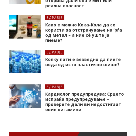
открива дали ова е мит или
реална опасност
ЗДРАВЈЕ
Како е можно Кока-Кола да се
користи за отстранување на ‘рѓа
од метал – а ние сè уште ја
пиеме?
ЗДРАВЈЕ
Колку пати е безбедно да пиете
вода од исто пластично шише?
ЗДРАВЈЕ
Кардиолог предупредува: Срцето
испраќа предупредување –
проверете дали ви недостигаат
овие витамини