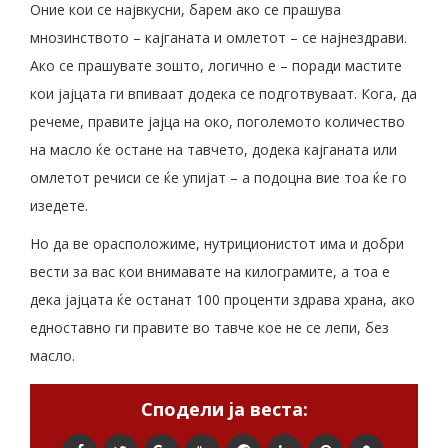
Оние кои се највкусни, барем ако се прашува
мнозинството – кајганата и омлетот – се најнездрави.
Ако се прашувате зошто, логично е – поради мастите
кои јајцата ги впиваат додека се подготвуваат. Кога, да
речеме, правите јајца на око, поголемото количество
на масло ќе остане на тавчето, додека кајганата или
омлетот речиси се ќе упијат – а подоцна вие тоа ќе го
изедете.
Но да ве орасположиме, нутриционистот има и добри
вести за вас кои внимавате на килограмите, а тоа е
дека јајцата ќе останат 100 проценти здрава храна, ако
едноставно ги правите во тавче кое не се лепи, без
масло.
Сподели ја веста: