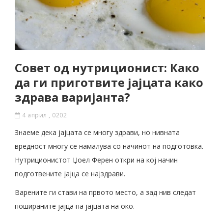
Совет од нутриционист: Како
да ги приготвите јајцата како
здрава варијанта?
4 април , 0202
Знаеме дека јајцата се многу здрави, но нивната
вредност многу се намалува со начинот на подготовка.
Нутриционистот Џоел Ферен откри на кој начин
подготвените јајца се најздрави.
Варените ги стави на првото место, а зад нив следат
пошираните јајца па јајцата на око.