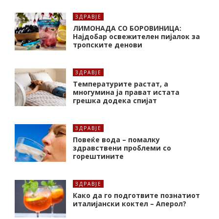
ЗДРАВЈЕ
ЛИМОНАДА СО БОРОВИНИЦА:
Најдобар освежителен пијалок за
тропските денови
ЗДРАВЈЕ
Температурите растат, а
многумина ја прават истата
грешка додека спијат
ЗДРАВЈЕ
Повеќе вода – помалку
здравствени проблеми со
горештините
ЗДРАВЈЕ
Како да го подготвите познатиот
италијански коктел – Аперол?