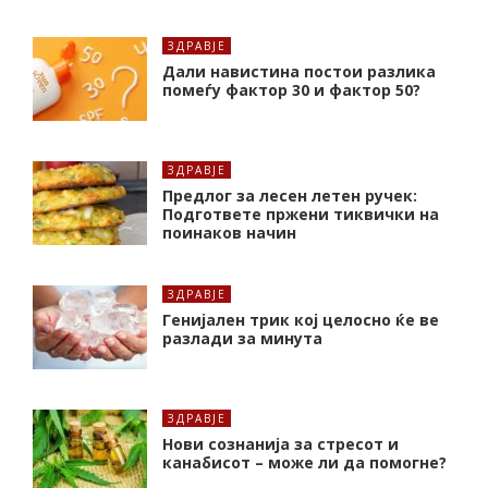
ЗДРАВЈЕ
Дали навистина постои разлика
помеѓу фактор 30 и фактор 50?
ЗДРАВЈЕ
Предлог за лесен летен ручек:
Подгответе пржени тиквички на
поинаков начин
ЗДРАВЈЕ
Генијален трик кој целосно ќе ве
разлади за минута
ЗДРАВЈЕ
Нови сознанија за стресот и
канабисот – може ли да помогне?