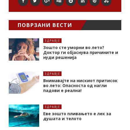
ПОВРЗАНИ ВЕСТИ
ЗДРАВЈЕ
Зошто сте уморни во лето?
Доктор ги објаснува причините и
нуди решенија
ЗДРАВЈЕ
Внимавајте на нискиот притисок
во лето: Опасноста од нагли
падови е реална!
ЗДРАВЈЕ
Еве зошто пливањето е лек за
душата и телото