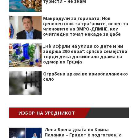
туристи – не знам
Макрадули за горивата: Нов
ценовен шок за граѓаните, освен за
членовите на ВМРО-ДПМНЕ, кои
очигледно точат некаде за џабе
„Нѐ исфрли на улица со дете и ни
задржа 290 евра“: српско семејство
тврди дека доживеало драма на
одмор во Грција
Ограбена црква во кривопаланечко
село
ИЗБОР НА УРЕДНИКОТ
Лепа Брена доаѓа во Крива
Паланка – Градот е подготвен, а