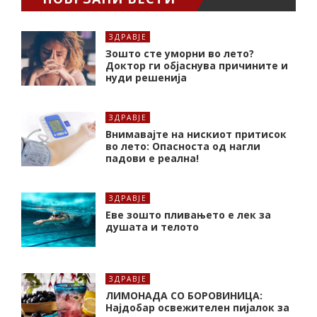
ЗДРАВЈЕ
Зошто сте уморни во лето?
Доктор ги објаснува причините и
нуди решенија
ЗДРАВЈЕ
Внимавајте на нискиот притисок
во лето: Опасноста од нагли
падови е реална!
ЗДРАВЈЕ
Еве зошто пливањето е лек за
душата и телото
ЗДРАВЈЕ
ЛИМОНАДА СО БОРОВИНИЦА:
Најдобар освежителен пијалок за