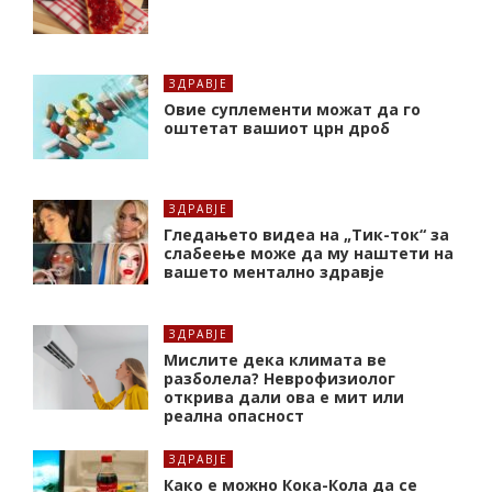
ЗДРАВЈЕ
Oвие суплементи можат да го
оштетат вашиот црн дроб
ЗДРАВЈЕ
Гледањето видеа на „Тик-ток“ за
слабеење може да му наштети на
вашето ментално здравје
ЗДРАВЈЕ
Мислите дека климата ве
разболела? Неврофизиолог
открива дали ова е мит или
реална опасност
ЗДРАВЈЕ
Како е можно Кока-Кола да се