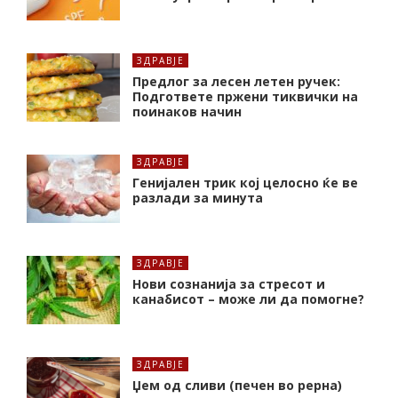
ЗДРАВЈЕ
Предлог за лесен летен ручек:
Подгответе пржени тиквички на
поинаков начин
ЗДРАВЈЕ
Генијален трик кој целосно ќе ве
разлади за минута
ЗДРАВЈЕ
Нови сознанија за стресот и
канабисот – може ли да помогне?
ЗДРАВЈЕ
Џем од сливи (печен во рерна)