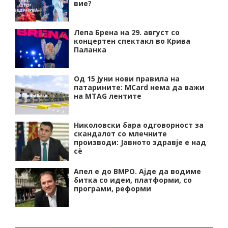
вие?
Лепа Брена на 29. август со
концертен спектакл во Крива
Паланка
Од 15 јуни нови правила на
патарините: MCard нема да важи
на MTAG лентите
Николовски бара одговорност за
скандалот со млечните
производи: Јавното здравје е над
сѐ
Апел е до ВМРО. Ајде да водиме
битка со идеи, платформи, со
програми, реформи