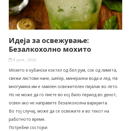
Идеја за освежување:
Безалкохолно мохито
8 јуни , 2026
Мохито е кубански коктел од бел рум, сок од лимета,
свежи листови нане, шеќер, минерална вода и лед. На
многумина им е омилен освежителен пијалак во лето.
Но не може да го пиете во кој било период во денот,
освен ако не направите безалкохолна варијанта.
Во тој случај, може да се освежите и во текот на
работното време.
Потребни состојки: