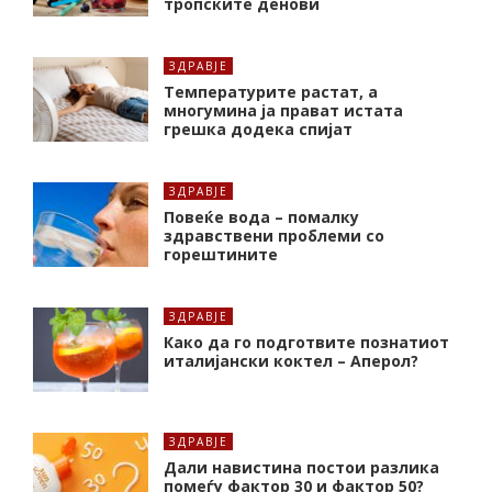
тропските денови
ЗДРАВЈЕ
Температурите растат, а
многумина ја прават истата
грешка додека спијат
ЗДРАВЈЕ
Повеќе вода – помалку
здравствени проблеми со
горештините
ЗДРАВЈЕ
Како да го подготвите познатиот
италијански коктел – Аперол?
ЗДРАВЈЕ
Дали навистина постои разлика
помеѓу фактор 30 и фактор 50?