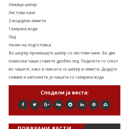
Лажица шеќер
Листови нане
3 исцедени лимети
Газирана вода
Лед
Начин на подготовка:
Во шејкер промешајте шеќер со листови нане. Во две
повисоки чаши ставете дробен лед. Поделете го сокот
во чашите, како и смесата со шеќер и лимета. Додајте
сламки и наполнете ја чашата со газирана вода.
Сподели ја веста:
ПОВРЗАНИ ВЕСТИ