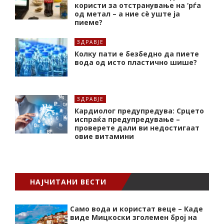
користи за отстранување на ‘рѓа
од метал – а ние сè уште ја
пиеме?
ЗДРАВЈЕ
Колку пати е безбедно да пиете
вода од исто пластично шише?
ЗДРАВЈЕ
Кардиолог предупредува: Срцето
испраќа предупредување –
проверете дали ви недостигаат
овие витамини
НАЈЧИТАНИ ВЕСТИ
Само вода и користат веце – Каде
виде Мицкоски зголемен број на