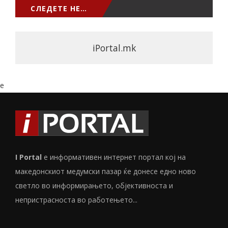
СЛЕДЕТЕ НЕ…
iPortal.mk
e
I Portal
е информативен интернет портал кој на
македонскиот медумски пазар ќе донесе едно ново
светло во информирањето, објективноста и
непристрасноста во работењето...