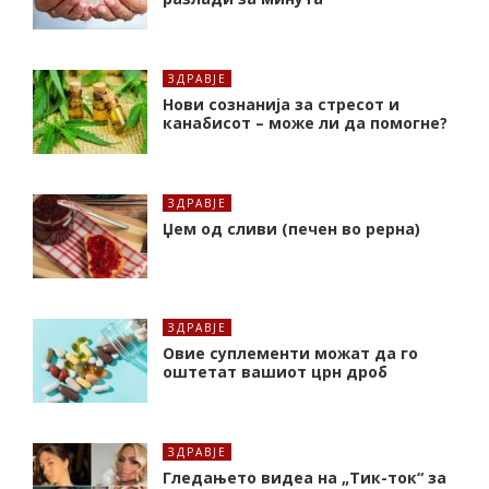
ЗДРАВЈЕ
Нови сознанија за стресот и
канабисот – може ли да помогне?
ЗДРАВЈЕ
Џем од сливи (печен во рерна)
ЗДРАВЈЕ
Oвие суплементи можат да го
оштетат вашиот црн дроб
ЗДРАВЈЕ
Гледањето видеа на „Тик-ток“ за