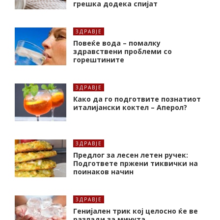
грешка додека спијат
ЗДРАВЈЕ
Повеќе вода – помалку
здравствени проблеми со
горештините
ЗДРАВЈЕ
Како да го подготвите познатиот
италијански коктел – Аперол?
ЗДРАВЈЕ
Предлог за лесен летен ручек:
Подгответе пржени тиквички на
поинаков начин
ЗДРАВЈЕ
Генијален трик кој целосно ќе ве
разлади за минута