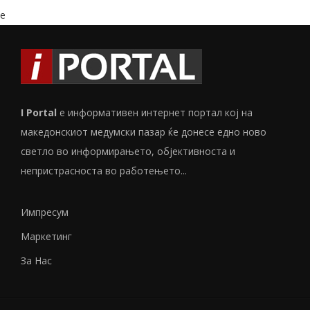
e
I Portal
е информативен интернет портал кој на
македонскиот медумски пазар ќе донесе едно ново
светло во информирањето, објективноста и
непристрасноста во работењето...
Импресум
Маркетинг
За Нас