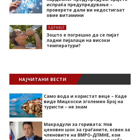
испраќа предупредување –
проверете дали ви недостигаат
овие витамини
ЗДРАВЈЕ
Зошто е погрешно да се пијат
ладни пијалаци на високи
температури?
НАЈЧИТАНИ ВЕСТИ
Само вода и користат веце – Каде
виде Мицкоски зголемен број на
туристи – не знам
Макрадули за горивата: Нов
ценовен шок за граѓаните, освен за
членовите на ВМРО-ДПМНЕ, кои