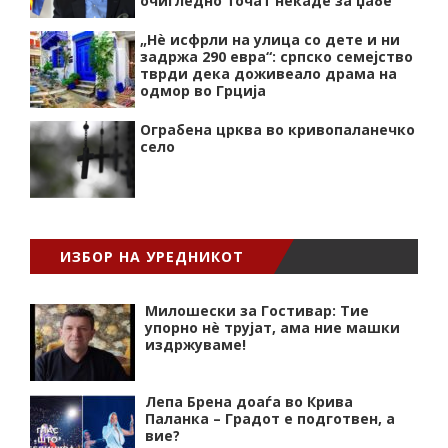
очигледно точат некаде за џабе
„Нѐ исфрли на улица со дете и ни
задржа 290 евра“: српско семејство
тврди дека доживеало драма на
одмор во Грција
Ограбена црква во кривопаланечко
село
ИЗБОР НА УРЕДНИКОТ
Милошески за Гостивар: Тие
упорно нѐ трујат, ама ние машки
издржуваме!
Лепа Брена доаѓа во Крива
Паланка – Градот е подготвен, а
вие?