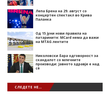
Лепа Брена на 29. август со
концертен спектакл во Крива
Паланка
Од 15 јуни нови правила на
патарините: MCard нема да важи
на MTAG лентите
Николовски бара одговорност за
скандалот со млечните
производи: Јавното здравје е над
сѐ
СЛЕДЕТЕ НЕ…