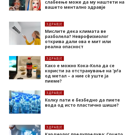
слабеење може да му наштети на
вашето ментално здравје
ЗДРАВЈЕ
Мислите дека климата ве
разболела? Неврофизиолог
открива дали ова е мит или
реална опасност
ЗДРАВЈЕ
Како е можно Кока-Кола да се
користи за отстранување на ‘рѓа
од метал – а ние сè уште ја
пиеме?
ЗДРАВЈЕ
Колку пати е безбедно да пиете
вода од исто пластично шише?
ЗДРАВЈЕ
Кардиолог предупредува: Срцето