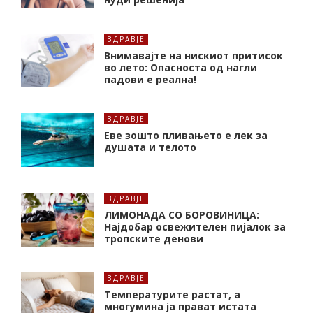
ЗДРАВЈЕ
Внимавајте на нискиот притисок
во лето: Опасноста од нагли
падови е реална!
ЗДРАВЈЕ
Еве зошто пливањето е лек за
душата и телото
ЗДРАВЈЕ
ЛИМОНАДА СО БОРОВИНИЦА:
Најдобар освежителен пијалок за
тропските денови
ЗДРАВЈЕ
Температурите растат, а
многумина ја прават истата