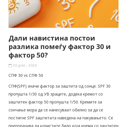
Дали навистина постои
разлика помеѓу фактор 30 и
фактор 50?
30 јули , 2026
СПФ 30 vs СПФ 50
СПФ(SPF) значи фактор за заштита од сонце. SPF 30
пропушта 1/30 од УВ зраците, додека кремот со
заштитен фактор 50 пропушта 1/50. Кремите за
сончање мора да се нанесуваат обилно за да се
постигне SPF заштитата наведена на пакувањето. Се
препорачува да користите било која крема со заштитен