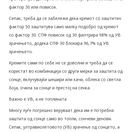
фактор 30 или повисок.
Сепак, треба да се забележи дека кремот со заштитен
фактор 50 заштитува само малку подобро од кремот
со фактор 30. СПФ повисок од 30 филтрира 98% од УВ
зрачењето, додека СПФ 30 блокира 96,7% од УВ
зрачењето.
Кремите сами по себе не се доволни и треба да се
користат во комбинација со други мерки за заштита од
сонце, вклучувајќи шешири или качи, облека со светла
боја, очила за сонце и престој на сенка.
Важно е УВ, а не топлината
Многу луѓе погрешно веруваат дека им е потребна
заштита од сонце само во топли, сончеви денови.
Сепак, ултравиолетовото (УВ) зрачење од сонцето, а