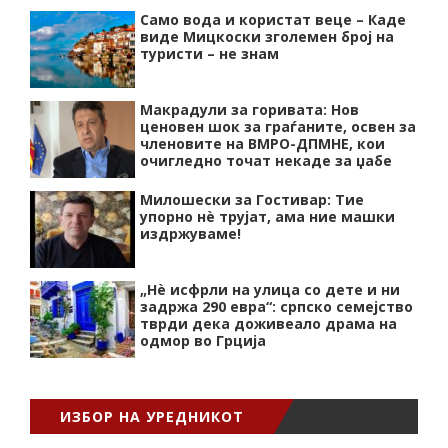
Само вода и користат веце – Каде
виде Мицкоски зголемен број на
туристи – не знам
Макрадули за горивата: Нов
ценовен шок за граѓаните, освен за
членовите на ВМРО-ДПМНЕ, кои
очигледно точат некаде за џабе
Милошески за Гостивар: Тие
упорно нѐ трујат, ама ние машки
издржуваме!
„Нѐ исфрли на улица со дете и ни
задржа 290 евра“: српско семејство
тврди дека доживеало драма на
одмор во Грција
ИЗБОР НА УРЕДНИКОТ