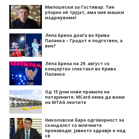
Милошески за Гостивар: Тие
упорно нѐ трујат, ама ние машки
издржуваме!
Лепа Брена доаѓа во Крива
Паланка – Градот е подготвен, а
вие?
Лепа Брена на 29. август со
концертен спектакл во Крива
Паланка
Од 15 јуни нови правила на
патарините: MCard нема да важи
на MTAG лентите
Николовски бара одговорност за
скандалот со млечните
производи: Јавното здравје е над
сѐ