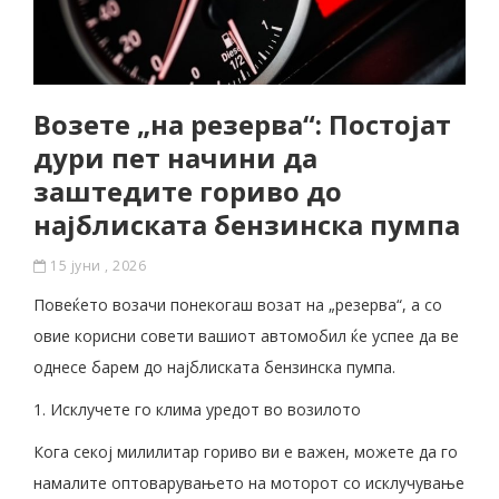
Возете „на резерва“: Постојат
дури пет начини да
заштедите гориво до
најблиската бензинска пумпа
15 јуни , 2026
Повеќето возачи понекогаш возат на „резерва“, а со
овие корисни совети вашиот автомобил ќе успее да ве
однесе барем до најблиската бензинска пумпа.
1. Исклучете го клима уредот во возилото
Кога секој милилитар гориво ви е важен, можете да го
намалите оптоварувањето на моторот со исклучување