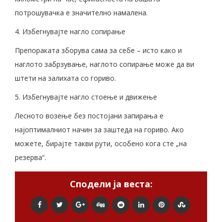
потрошувачка е значително намалена.
4. Избегнувајте нагло сопирање
Препораката зборува сама за себе – исто како и
наглото забрзување, наглото сопирање може да ви
штети на залихата со гориво.
5. Избегнувајте нагло стоење и движење
Лесното возење без постојани запирања е
најоптималниот начин за заштеда на гориво. Ако
можете, бирајте такви рути, особено кога сте „на
резерва“.
Сподели ја веста: