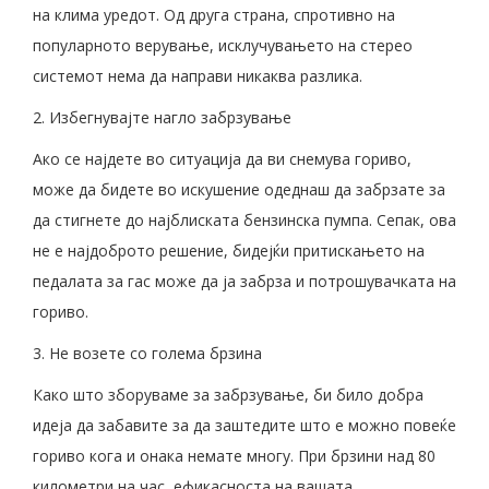
на клима уредот. Од друга страна, спротивно на
популарното верување, исклучувањето на стерео
системот нема да направи никаква разлика.
2. Избегнувајте нагло забрзување
Ако се најдете во ситуација да ви снемува гориво,
може да бидете во искушение одеднаш да забрзате за
да стигнете до најблиската бензинска пумпа. Сепак, ова
не е најдоброто решение, бидејќи притискањето на
педалата за гас може да ја забрза и потрошувачката на
гориво.
3. Не возете со голема брзина
Како што зборуваме за забрзување, би било добра
идеја да забавите за да заштедите што е можно повеќе
гориво кога и онака немате многу. При брзини над 80
километри на час, ефикасноста на вашата