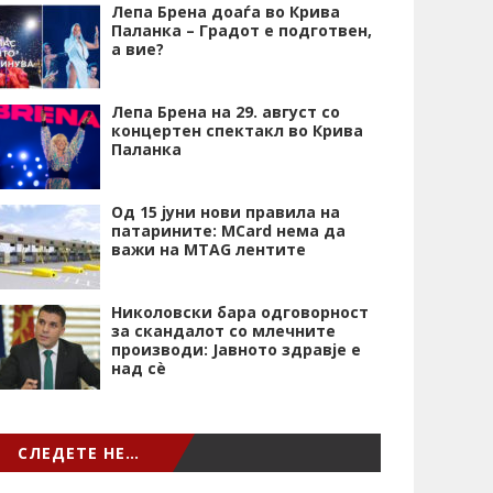
Лепа Брена доаѓа во Крива
Паланка – Градот е подготвен,
а вие?
Лепа Брена на 29. август со
концертен спектакл во Крива
Паланка
Од 15 јуни нови правила на
патарините: MCard нема да
важи на MTAG лентите
Николовски бара одговорност
за скандалот со млечните
производи: Јавното здравје е
над сѐ
СЛЕДЕТЕ НЕ…