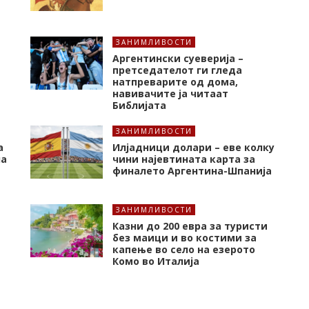
ЗАНИМЛИВОСТИ
Аргентински суеверија –
претседателот ги гледа
натпреварите од дома,
навивачите ја читаат
Библијата
ЗАНИМЛИВОСТИ
а
Илјадници долари – еве колку
на
чини најевтината карта за
финалето Аргентина-Шпанија
ЗАНИМЛИВОСТИ
Казни до 200 евра за туристи
без маици и во костими за
капење во село на езерото
Комо во Италија