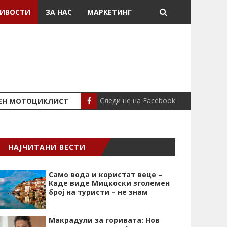
ИВОСТИ
ЗА НАС
МАРКЕТИНГ
Следи не на Facebook
ШЕН МОТОЦИКЛИСТ
СЕВЕРИНА ВО НИК
СЦЕНА
НАЈЧИТАНИ ВЕСТИ
Само вода и користат веце –
Каде виде Мицкоски зголемен
број на туристи – не знам
Макрадули за горивата: Нов