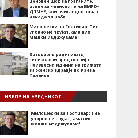
ценовен шок за граѓаните,
освен за членовите на ВМРО-
ДПМНЕ, кои очигледно точат
некаде за џабе
Милошески за Гостивар: Тие
упорно нѐ трујат, ама ние
машки издржуваме!
Затворено родилиште,
гинеколози пред пензија:
Неизвесна иднина на грижата
за женско здравје во Крива
Паланка
ИЗБОР НА УРЕДНИКОТ
Милошески за Гостивар: Тие
упорно нѐ трујат, ама ние
машки издржуваме!