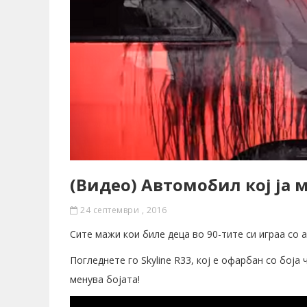
(Видео) Автомобил кој ја м
24 септември , 2016
Сите мажи кои биле деца во 90-тите си играа со 
Погледнете го Skyline R33, кој е офарбан со боја 
менува бојата!