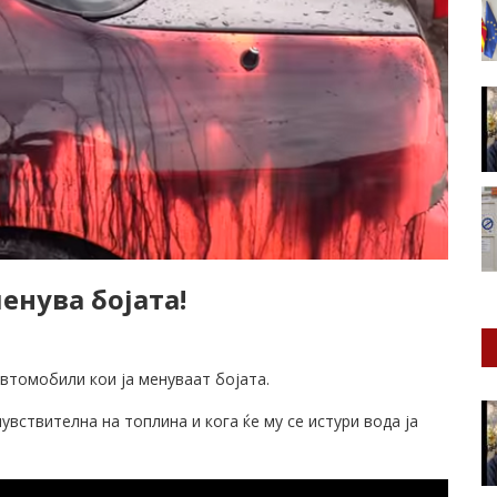
енува бојата!
автомобили кои ја менуваат бојата.
чувствителна на топлина и кога ќе му се истури вода ја