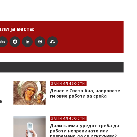
ли ја веста:
ЗАНИМЛИВОСТИ
Денес е Света Ана, направете
ги овие работи за среќа
е
ЗАНИМЛИВОСТИ
Дали клима-уредот треба да
работи непрекинато или
повремено да се исклучува?