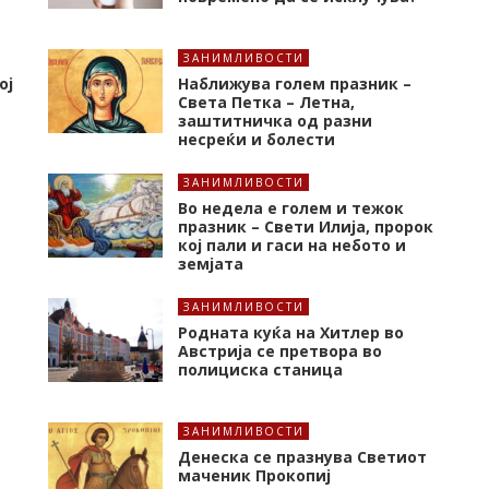
ЗАНИМЛИВОСТИ
ој
Наближува голем празник –
Света Петка – Летна,
заштитничка од разни
несреќи и болести
ЗАНИМЛИВОСТИ
Во недела е голем и тежок
празник – Свети Илија, пророк
кој пали и гаси на небото и
земјата
ЗАНИМЛИВОСТИ
Родната куќа на Хитлер во
Австрија се претвора во
полициска станица
ЗАНИМЛИВОСТИ
Денеска се празнува Светиот
маченик Прокопиј