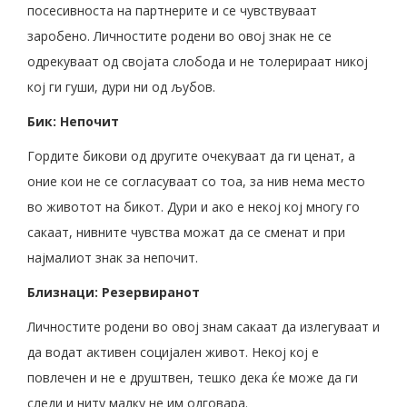
посесивноста на партнерите и се чувствуваат
заробено. Личностите родени во овој знак не се
одрекуваат од својата слобода и не толерираат никој
кој ги гуши, дури ни од љубов.
Бик: Непочит
Гордите бикови од другите очекуваат да ги ценат, а
оние кои не се согласуваат со тоа, за нив нема место
во животот на бикот. Дури и ако е некој кој многу го
сакаат, нивните чувства можат да се сменат и при
најмалиот знак за непочит.
Близнаци: Резервиранот
Личностите родени во овој знам сакаат да излегуваат и
да водат активен социјален живот. Некој кој е
повлечен и не е друштвен, тешко дека ќе може да ги
следи и ниту малку не им одговара.