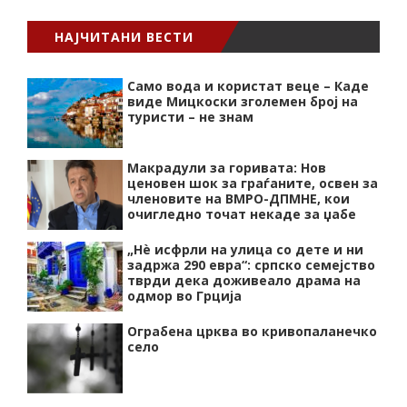
НАЈЧИТАНИ ВЕСТИ
Само вода и користат веце – Каде
виде Мицкоски зголемен број на
туристи – не знам
Макрадули за горивата: Нов
ценовен шок за граѓаните, освен за
членовите на ВМРО-ДПМНЕ, кои
очигледно точат некаде за џабе
„Нѐ исфрли на улица со дете и ни
задржа 290 евра“: српско семејство
тврди дека доживеало драма на
одмор во Грција
Ограбена црква во кривопаланечко
село