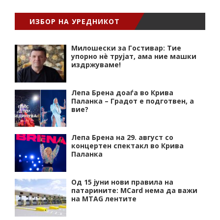
ИЗБОР НА УРЕДНИКОТ
Милошески за Гостивар: Тие
упорно нѐ трујат, ама ние машки
издржуваме!
Лепа Брена доаѓа во Крива
Паланка – Градот е подготвен, а
вие?
Лепа Брена на 29. август со
концертен спектакл во Крива
Паланка
Од 15 јуни нови правила на
патарините: MCard нема да важи
на MTAG лентите