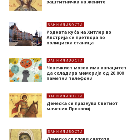
заштитничка на жените
ЗАНИМЛИВОСТИ
Родната куќа на Хитлер во
Австрија се претвора во
полициска станица
ЗАНИМЛИВОСТИ
Човечкиот мозок има капацитет
да складира меморија од 20.000
паметни телефони
ЗАНИМЛИВОСТИ
Денеска се празнува Светиот
маченик Прокопиј
ЗАНИМЛИВОСТИ
Денеска се слави светата