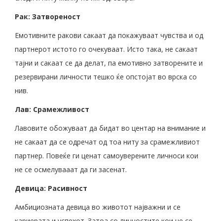
Рак: Затвореност
Емотивните ракови сакаат да покажуваат чувства и од
партнерот истото го очекуваат. Исто така, не сакаат
тајни и сакаат се да делат, па емотивно затворените и
резервирани личности тешко ќе опстојат во врска со
нив.
Лав: Срамежливост
Лавовите обожуваат да бидат во центар на внимание и
не сакаат да се одречат од тоа ниту за срамежливиот
партнер. Повеќе ги ценат самоуверените личноси кои
не се осмелувааат да ги засенат.
Девица: Расивност
Амбициозната девица во животот најважни и се
кариерата и успехот. Затоа со личностите кои не се