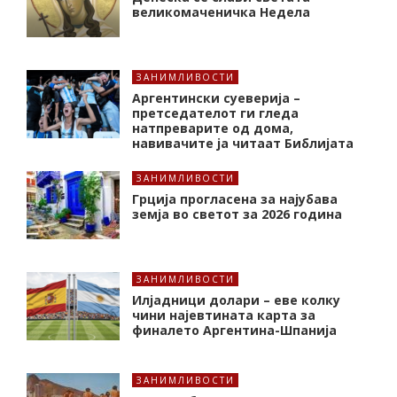
великомаченичка Недела
ЗАНИМЛИВОСТИ
Аргентински суеверија –
претседателот ги гледа
натпреварите од дома,
навивачите ја читаат Библијата
ЗАНИМЛИВОСТИ
Грција прогласена за најубава
земја во светот за 2026 година
ЗАНИМЛИВОСТИ
Илјадници долари – еве колку
чини најевтината карта за
финалето Аргентина-Шпанија
ЗАНИМЛИВОСТИ