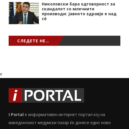
Николовски бара одговорност за
скандалот со млечните
производи: Јавното здравје е над
сѐ
СЛЕДЕТЕ НЕ…
e
I Portal
е информативен интернет портал кој на
македонскиот медумски пазар ќе донесе едно ново