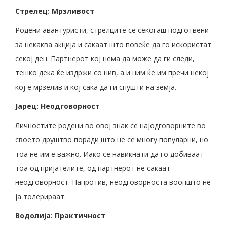
Стрелец: Мрзливост
Родени авантуристи, стрелците се секогаш подготвени
за некаква акција и сакаат што повеќе да го искористат
секој ден. Партнерот кој нема да може да ги следи,
тешко дека ќе издржи со нив, а и ним ќе им пречи некој
кој е мрзелив и кој сака да ги спушти на земја.
Јарец: Неодговорност
Личностите родени во овој знак се најодговорните во
своето друштво поради што не се многу популарни, но
тоа не им е важно. Иако се навикнати да го добиваат
тоа од пријателите, од партнерот не сакаат
неодговорност. Напротив, неодговорноста воопшто не
ја толерираат.
Водолија: Практичност