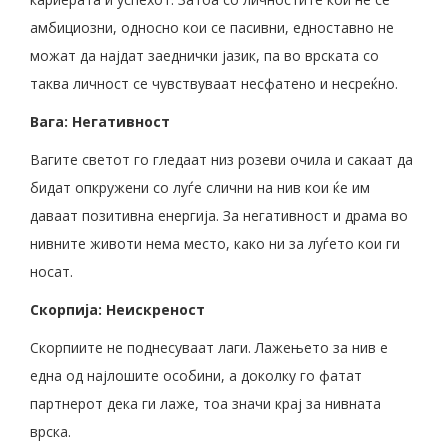
амбициозни, односно кои се пасивни, едноставно не
можат да најдат заеднички јазик, па во врската со
таква личност се чувствуваат несфатено и несреќно.
Вага: Негативност
Вагите светот го гледаат низ розеви очила и сакаат да
бидат опкружени со луѓе слични на нив кои ќе им
даваат позитивна енергија. За негативност и драма во
нивните животи нема место, како ни за луѓето кои ги
носат.
Скорпија: Неискреност
Скорпиите не поднесуваат лаги. Лажењето за нив е
една од најлошите особини, а доколку го фатат
партнерот дека ги лаже, тоа значи крај за нивната
врска.