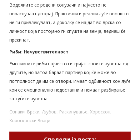
Водолиите се родени сонувачи и најчесто не
пораснуваат до крај. Практични и реални луѓе воопшто
не ги привлекуваат, а доколку се најдат во врска со
личност која постојано ги спушта на земја, веднаш ќе
прекинат.
Риби: Нечувствителност
Емотивните риби најчесто ги кријат своите чувства од
другите, но затоа бараат партнер кој ќе може во
потполност да им се отвори. Имаат одбивност кон луѓе
кои се емоционално недостапни и немаат разбирање
за туѓите чувства.
Ознаки:
Врски
,
Љубов
,
Раскинување
,
Хороскоп
,
Хороскопски Знаци
Сподели ја веста: