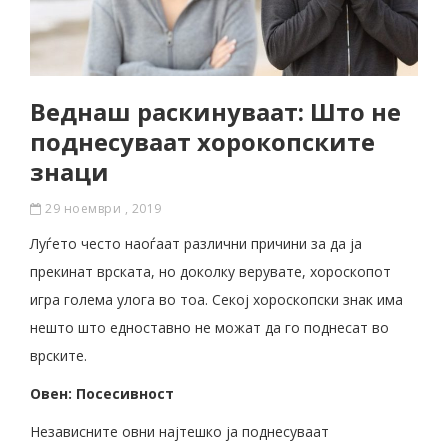
Веднаш раскинуваат: Што не
поднесуваат хорокопските
знаци
29 ноември , 2019
Луѓето често наоѓаат различни причини за да ја
прекинат врската, но доколку верувате, хороскопот
игра голема улога во тоа. Секој хороскопски знак има
нешто што едноставно не можат да го поднесат во
врските.
Овен: Посесивност
Независните овни најтешко ја поднесуваат