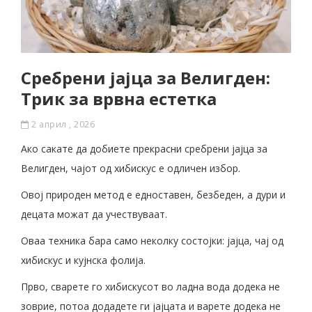
Сребрени јајца за Велигден:
Трик за врвна естетка
2 април , 2026
Ако сакате да добиете прекрасни сребрени јајца за
Велигден, чајот од хибискус е одличен избор.
Овој природен метод е едноставен, безбеден, а дури и
децата можат да учествуваат.
Оваа техника бара само неколку состојки: јајца, чај од
хибискус и кујнска фолија.
Прво, сварете го хибискусот во ладна вода додека не
зоврие, потоа додадете ги јајцата и варете додека не