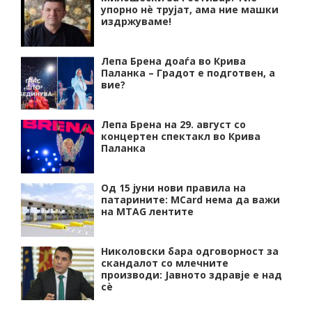
упорно нѐ трујат, ама ние машки
издржуваме!
Лепа Брена доаѓа во Крива
Паланка – Градот е подготвен, а
вие?
Лепа Брена на 29. август со
концертен спектакл во Крива
Паланка
Од 15 јуни нови правила на
патарините: MCard нема да важи
на MTAG лентите
Николовски бара одговорност за
скандалот со млечните
производи: Јавното здравје е над
сѐ