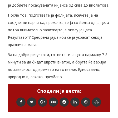
ја добиете посакуваната нијанса од сива до виолетова.
После тоа, подгответе ја фолијата, исечете ја на
соодветни парчиња, премачкајте ја со белка од јајце, а
потоа внимателно завиткајте ја околу јајцата.
Резултатот? Сребрени јајца кои ќе ја украсат секоја
празнична маса.
За најдобри резултати, гответе ги јајцата најмалку 7-8
минути за да бидат цврсти внатре, а бојата ќе варира
во зависност од времето на готвење. Едноставно,
природно и, секако, преубаво.
Сподели ја веста: