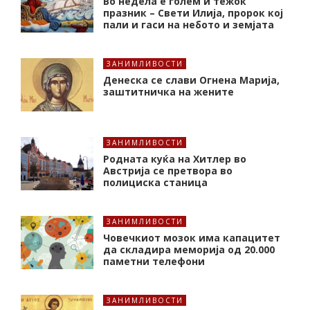
Во недела е голем и тежок
празник – Свети Илија, пророк кој
пали и гаси на небото и земјата
ЗАНИМЛИВОСТИ
Денеска се слави Огнена Марија,
заштитничка на жените
ЗАНИМЛИВОСТИ
Родната куќа на Хитлер во
Австрија се претвора во
полициска станица
ЗАНИМЛИВОСТИ
Човечкиот мозок има капацитет
да складира меморија од 20.000
паметни телефони
ЗАНИМЛИВОСТИ