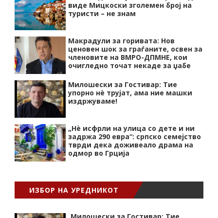
виде Мицкоски зголемен број на
туристи – не знам
Макрадули за горивата: Нов
ценовен шок за граѓаните, освен за
членовите на ВМРО-ДПМНЕ, кои
очигледно точат некаде за џабе
Милошески за Гостивар: Тие
упорно нѐ трујат, ама ние машки
издржуваме!
„Нѐ исфрли на улица со дете и ни
задржа 290 евра“: српско семејство
тврди дека доживеало драма на
одмор во Грција
ИЗБОР НА УРЕДНИКОТ
Милошески за Гостивар: Тие