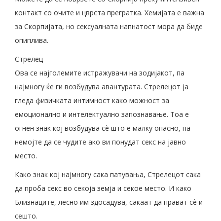
контакт со очите и цврста прегратка. Хемијата е важна
за Скорпијата, но сексуалната напнатост мора да биде
опиплива.
Стрелец
Ова се најголемите истражувачи на зодијакот, па
најмногу ќе ги возбудува авантурата. Стрелецот ја
гледа физичката интимност како можност за
емоционално и интелектуално запознавање. Тоа е
огнен знак кој возбудува сè што е малку опасно, па
немојте да се чудите ако ви понудат секс на јавно
место.
Како знак кој најмногу сака патувања, Стрелецот сака
да проба секс во секоја земја и секое место. И како
Близнаците, лесно им здосадува, сакаат да прават сè и
сешто.