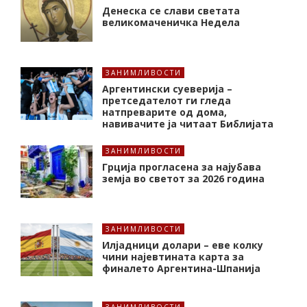
Денеска се слави светата
великомаченичка Недела
ЗАНИМЛИВОСТИ
Аргентински суеверија –
претседателот ги гледа
натпреварите од дома,
навивачите ја читаат Библијата
ЗАНИМЛИВОСТИ
Грција прогласена за најубава
земја во светот за 2026 година
ЗАНИМЛИВОСТИ
Илјадници долари – еве колку
чини најевтината карта за
финалето Аргентина-Шпанија