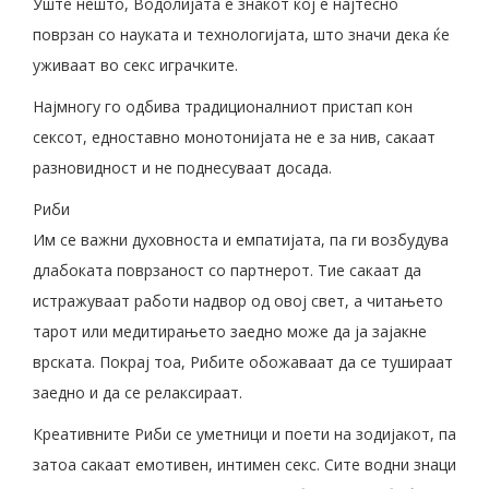
Уште нешто, Водолијата е знакот кој е најтесно
поврзан со науката и технологијата, што значи дека ќе
уживаат во секс играчките.
Најмногу го одбива традиционалниот пристап кон
сексот, едноставно монотонијата не е за нив, сакаат
разновидност и не поднесуваат досада.
Риби
Им се важни духовноста и емпатијата, па ги возбудува
длабоката поврзаност со партнерот. Тие сакаат да
истражуваат работи надвор од овој свет, а читањето
тарот или медитирањето заедно може да ја зајакне
врската. Покрај тоа, Рибите обожаваат да се тушираат
заедно и да се релаксираат.
Креативните Риби се уметници и поети на зодијакот, па
затоа сакаат емотивен, интимен секс. Сите водни знаци