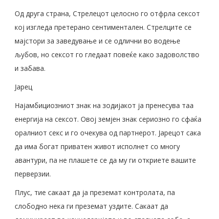
Од друга страна, Стрелецот целосно го отфрла сексот
кој изгледа претерано сентиментален. Стрелците се
мајстори за заведување и се одлични во водење
љубов, но сексот го гледаат повеќе како задоволство
и забава.
Јарец
Најамбициозниот знак на зодијакот ја пренесува таа
енергија на сексот. Овој земјен знак сериозно го сфаќа
оралниот секс и го очекува од партнерот. Јарецот сака
да има богат приватен живот исполнет со многу
авантури, па не плашете се да му ги откриете вашите
перверзии.
Плус, тие сакаат да ја преземат контролата, па
слободно нека ги преземат уздите. Сакаат да