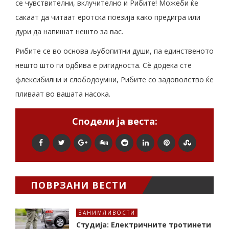
се чувствителни, вклучително и Рибите! Можеби ќе
сакаат да читаат еротска поезија како предигра или
дури да напишат нешто за вас.
Рибите се во основа љубопитни души, па единственото
нешто што ги одбива е ригидноста. Сè додека сте
флексибилни и слободоумни, Рибите со задоволство ќе
пливаат во вашата насока.
Сподели ја веста:
ПОВРЗАНИ ВЕСТИ
ЗАНИМЛИВОСТИ
Студија: Електричните тротинети