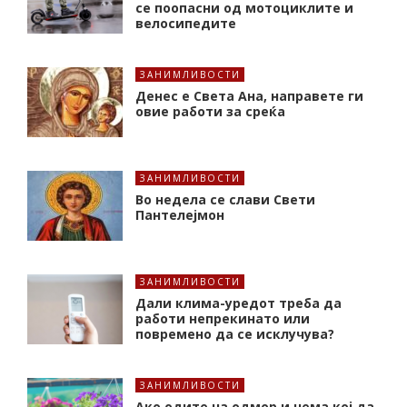
се поопасни од мотоциклите и
велосипедите
ЗАНИМЛИВОСТИ
Денес е Света Ана, направете ги
овие работи за среќа
ЗАНИМЛИВОСТИ
Во недела се слави Свети
Пантелејмон
ЗАНИМЛИВОСТИ
Дали клима-уредот треба да
работи непрекинато или
повремено да се исклучува?
ЗАНИМЛИВОСТИ
Ако одите на одмор и нема кој да