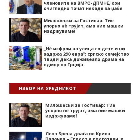
членовите на ВМРО-ДПМНЕ, кои
очигледно точат некаде за џабе
Милошески за Гостивар: Тие
упорно нѐ трујат, ама ние машки
издржуваме!
„Нѐ исфрли на улица со дете и ни
задржа 290 евра“: српско семејство
тврди дека доживеало драма на
одмор во Грција
ИЗБОР НА УРЕДНИКОТ
Милошески за Гостивар: Тие
упорно нѐ трујат, ама ние машки
издржуваме!
Лепа Брена доаѓа во Крива
Паланка – Градот е подготвен, а