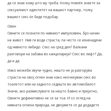
да се знае кому што му треба. Колку повеќе знаете за
сексуалниот идентитет на вашиот партнер, толку
вашиот секс ќе биде подобар.
Овен
Овните се познати по нивниот импулсивен, брз начин
на живот. Нив ги води страста, па често се изненадени
од нивното либидо. Секс на сред ден? Валкани
разговори на забава во канцеларија? Секс во лифт? Да,
да и да.
Иако можеби звучи чудно, ништо не ја разгорува
страста на овој огнен знак како неочекуван секс во
тоалетот или на задното седиште во автомобилот.
Значи, ако размислувате за нешто бавно и пријатно,
Овните дефинитивно не се за тоа. И со оглед на
нивната огнена природа, не двоумете се да додадете