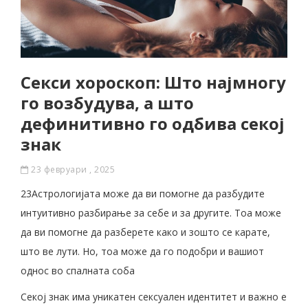
Секси хороскоп: Што најмногу
го возбудува, а што
дефинитивно го одбива секој
знак
23 февруари , 2025
23Астрологијата може да ви помогне да разбудите
интуитивно разбирање за себе и за другите. Тоа може
да ви помогне да разберете како и зошто се карате,
што ве лути. Но, тоа може да го подобри и вашиот
однос во спалната соба
Секој знак има уникатен сексуален идентитет и важно е