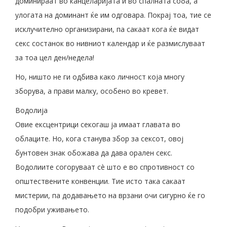
доминираат во канцеларијата и во спалната соба, а
улогата на доминант ќе им одговара. Покрај тоа, тие се
исклучително организирани, па сакаат кога ќе видат
секс состанок во нивниот календар и ќе размислуваат
за тоа цел ден/недела!
Но, ништо не ги одбива како личност која многу
зборува, а прави малку, особено во кревет.
Водолија
Овие ексцентрици секогаш ја имаат главата во
облаците. Но, кога станува збор за сексот, овој
бунтовен знак обожава да дава орален секс.
Водолиите согоруваат сè што е во спротивност со
општествените конвенции. Тие исто така сакаат
мистерии, па додавањето на врзани очи сигурно ќе го
подобри уживањето.