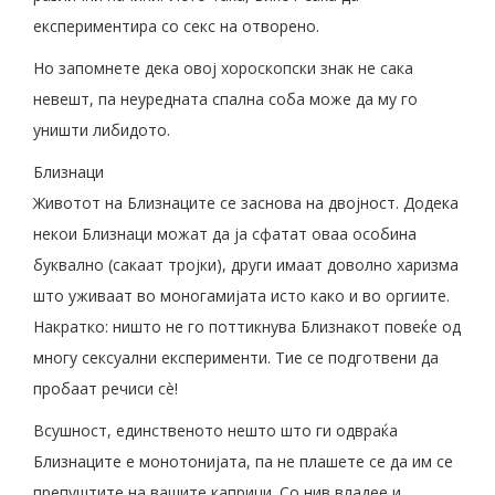
експериментира со секс на отворено.
Но запомнете дека овој хороскопски знак не сака
невешт, па неуредната спална соба може да му го
уништи либидото.
Близнаци
Животот на Близнаците се заснова на двојност. Додека
некои Близнаци можат да ја сфатат оваа особина
буквално (сакаат тројки), други имаат доволно харизма
што уживаат во моногамијата исто како и во оргиите.
Накратко: ништо не го поттикнува Близнакот повеќе од
многу сексуални експерименти. Тие се подготвени да
пробаат речиси сè!
Всушност, единственото нешто што ги одвраќа
Близнаците е монотонијата, па не плашете се да им се
препуштите на вашите каприци. Со нив владее и