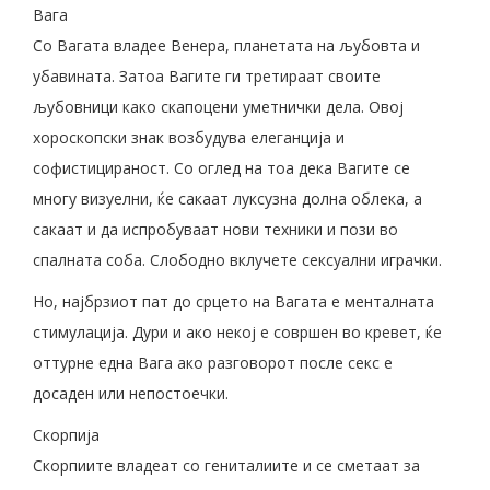
Вага
Со Вагата владее Венера, планетата на љубовта и
убавината. Затоа Вагите ги третираат своите
љубовници како скапоцени уметнички дела. Овој
хороскопски знак возбудува елеганција и
софистицираност. Со оглед на тоа дека Вагите се
многу визуелни, ќе сакаат луксузна долна облека, а
сакаат и да испробуваат нови техники и пози во
спалната соба. Слободно вклучете сексуални играчки.
Но, најбрзиот пат до срцето на Вагата е менталната
стимулација. Дури и ако некој е совршен во кревет, ќе
оттурне една Вага ако разговорот после секс е
досаден или непостоечки.
Скорпија
Скорпиите владеат со гениталиите и се сметаат за