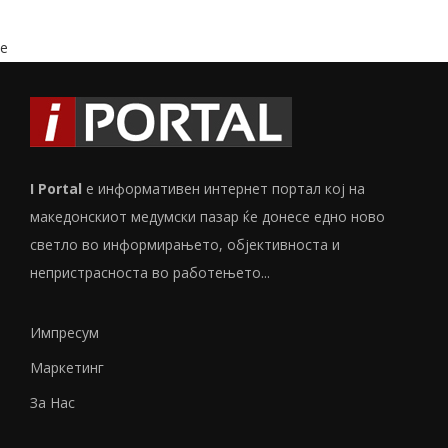
e
I Portal
е информативен интернет портал кој на
македонскиот медумски пазар ќе донесе едно ново
светло во информирањето, објективноста и
непристрасноста во работењето...
Импресум
Маркетинг
За Нас