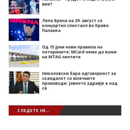
вие?
Лепа Брена на 29. август со
концертен спектакл во Крива
Паланка
Од 15 јуни нови правила на
патарините: MCard нема да важи
на MTAG лентите
Николовски бара одговорност за
скандалот со млечните
производи: Јавното здравје е над
сѐ
СЛЕДЕТЕ НЕ…