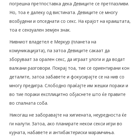
погрешна претпоставка дека Девиците се претпазливи.
Но, тоа е далеку од вистината. Девиците се многу
возбудени и опседнати со секс. На крајот на краиштата,
тоа е сензуален земјен знак.
Нивниот владетел е Меркур (планета на
комуникацијата), па затоа Девиците сакаат да
зборуваат за орален секс, да играат улоги и да водат
валкани разговори. Покрај тоа, тие се ориентирани кон
деталите, затоа забавете и фокусирајте се на нив со
многу предигра. Слободно праќајте им жешки пораки и
во тие пораки експлицитно објаснете што ќе правите
во спалната соба.
Никогаш не заборавајте на хигиената, неуредноста ќе
ги налути. Затоа, ако планирате некои секси игри во
кујната, набавете и антибактериски марамчиња.