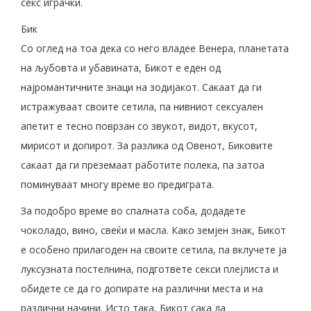
секс играчки.
Бик
Со оглед на тоа дека со него владее Венера, планетата
на љубовта и убавината, Бикот е еден од
најромантичните знаци на зодијакот. Сакаат да ги
истражуваат своите сетила, па нивниот сексуален
апетит е тесно поврзан со звукот, видот, вкусот,
мирисот и допирот. За разлика од Овенот, Биковите
сакаат да ги преземаат работите полека, па затоа
поминуваат многу време во предиграта.
За подобро време во спалната соба, додадете
чоколадо, вино, свеќи и масла. Како земјен знак, Бикот
е особено прилагоден на своите сетила, па вклучете ја
луксузната постелнина, подгответе секси плејлиста и
обидете се да го допирате на различни места и на
различни начини. Исто така, Бикот сака да