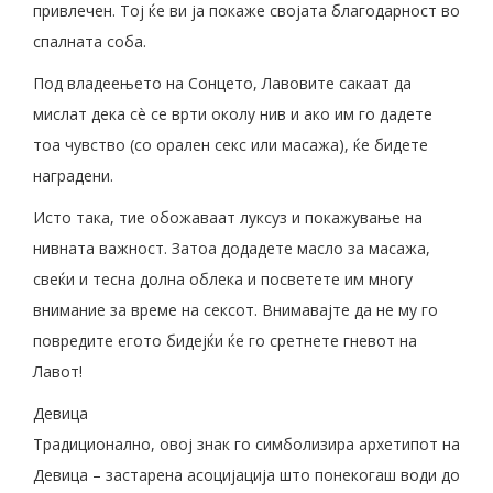
привлечен. Тој ќе ви ја покаже својата благодарност во
спалната соба.
Под владеењето на Сонцето, Лавовите сакаат да
мислат дека сè се врти околу нив и ако им го дадете
тоа чувство (со орален секс или масажа), ќе бидете
наградени.
Исто така, тие обожаваат луксуз и покажување на
нивната важност. Затоа додадете масло за масажа,
свеќи и тесна долна облека и посветете им многу
внимание за време на сексот. Внимавајте да не му го
повредите егото бидејќи ќе го сретнете гневот на
Лавот!
Девица
Традиционално, овој знак го симболизира архетипот на
Девица – застарена асоцијација што понекогаш води до