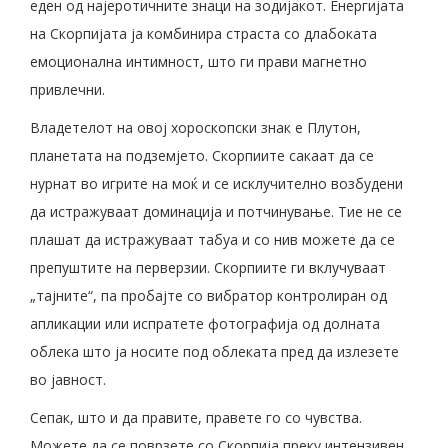
еден од најеротичните знаци на зодијакот. Енергијата
на Скорпијата ја комбинира страста со длабоката
емоционална интимност, што ги прави магнетно
привлечни.
Владетелот на овој хороскопски знак е Плутон,
планетата на подземјето. Скорпиите сакаат да се
нурнат во игрите на моќ и се исклучително возбудени
да истражуваат доминација и потчинување. Тие не се
плашат да истражуваат табуа и со нив можете да се
препуштите на перверзии. Скорпиите ги вклучуваат
„тајните“, па пробајте со вибратор контролиран од
апликации или испратете фотографија од долната
облека што ја носите под облеката пред да излезете
во јавност.
Сепак, што и да правите, правете го со чувства.
Можете да се поврзете со Скорпија преку интензивен