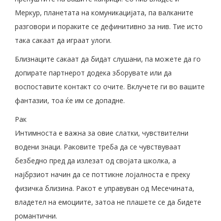
Меркур, планетата на комуникацијата, па валканите
разговори и пораките се дефинитивно за нив. Тие исто
така сакаат да играат улоги.
Близнаците сакаат да бидат слушани, па можете да го
допирате партнерот додека зборувате или да
воспоставите контакт со очите. Вклучете ги во вашите
фантазии, тоа ќе им се допадне.
Рак
Интимноста е важна за овие слатки, чувствителни
водени знаци. Раковите треба да се чувствуваат
безбедно пред да излезат од својата школка, а
најбрзиот начин да се поттикне лојалноста е преку
физичка близина. Ракот е управуван од Месечината,
владетел на емоциите, затоа не плашете се да бидете
романтични.