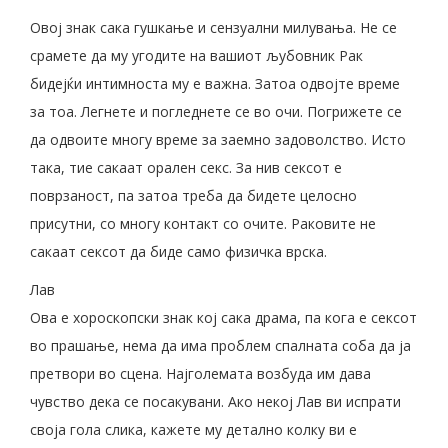
Овој знак сака гушкање и сензуални милувања. Не се
срамете да му угодите на вашиот љубовник Рак
бидејќи интимноста му е важна. Затоа одвојте време
за тоа. Легнете и погледнете се во очи. Погрижете се
да одвоите многу време за заемно задоволство. Исто
така, тие сакаат орален секс. За нив сексот е
поврзаност, па затоа треба да бидете целосно
присутни, со многу контакт со очите. Раковите не
сакаат сексот да биде само физичка врска.
Лав
Ова е хороскопски знак кој сака драма, па кога е сексот
во прашање, нема да има проблем спалната соба да ја
претвори во сцена. Најголемата возбуда им дава
чувство дека се посакувани. Ако некој Лав ви испрати
своја гола слика, кажете му детално колку ви е