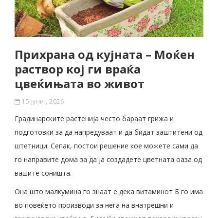
Прихрана од кујната – Mоќен
раствор кој ги враќа
цвеќињата во живот
15 јуни , 2026
Градинарските растенија често бараат грижа и
подготовки за да напредуваат и да бидат заштитени од
штетници. Сепак, постои решение кое можете сами да
го направите дома за да ја создадете цветната оаза од
вашите соништа.
Она што малкумина го знаат е дека витаминот Б го има
во повеќето производи за нега на внатрешни и