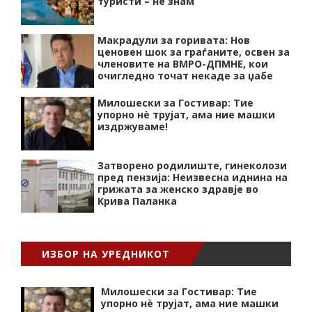
туристи – не знам
Макрадули за горивата: Нов
ценовен шок за граѓаните, освен за
членовите на ВМРО-ДПМНЕ, кои
очигледно точат некаде за џабе
Милошески за Гостивар: Тие
упорно нѐ трујат, ама ние машки
издржуваме!
Затворено родилиште, гинеколози
пред пензија: Неизвесна иднина на
грижата за женско здравје во
Крива Паланка
ИЗБОР НА УРЕДНИКОТ
Милошески за Гостивар: Тие
упорно нѐ трујат, ама ние машки