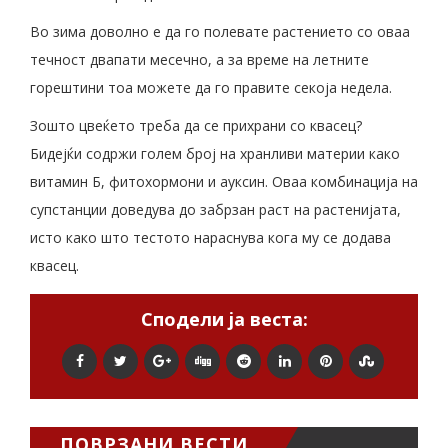
Во зима доволно е да го полевате растението со оваа
течност двапати месечно, а за време на летните
горештини тоа можете да го правите секоја недела.
Зошто цвеќето треба да се прихрани со квасец?
Бидејќи содржи голем број на хранливи материи како
витамин Б, фитохормони и ауксин. Оваа комбинација на
супстанции доведува до забрзан раст на растенијата,
исто како што тестото нараснува кога му се додава
квасец.
Сподели ја веста:
ПОВРЗАНИ ВЕСТИ