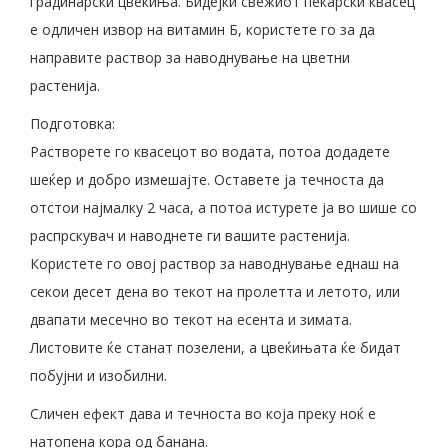
градинарски цвеќиња. Бидејќи свежиот пекарски квасец
е одличен извор на витамин Б, користете го за да
направите раствор за наводнување на цветни
растенија.
Подготовка:
Растворете го квасецот во водата, потоа додадете
шеќер и добро измешајте. Оставете ја течноста да
отстои најмалку 2 часа, а потоа истурете ја во шише со
распрскувач и наводнете ги вашите растенија.
Користете го овој раствор за наводнување еднаш на
секои десет дена во текот на пролетта и летото, или
двапати месечно во текот на есента и зимата.
Листовите ќе станат позелени, а цвеќињата ќе бидат
побујни и изобилни.
Сличен ефект дава и течноста во која преку ноќ е
натопена кора од банана.