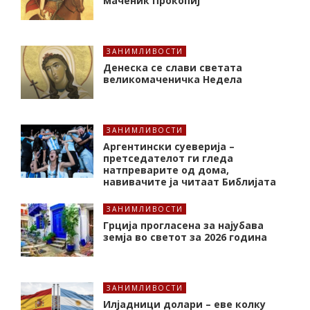
маченик Прокопиј
ЗАНИМЛИВОСТИ
Денеска се слави светата
великомаченичка Недела
ЗАНИМЛИВОСТИ
Аргентински суеверија –
претседателот ги гледа
натпреварите од дома,
навивачите ја читаат Библијата
ЗАНИМЛИВОСТИ
Грција прогласена за најубава
земја во светот за 2026 година
ЗАНИМЛИВОСТИ
Илјадници долари – еве колку