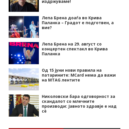
издржуваме!
Лепа Брена доаѓа во Крива
Паланка – Градот е подготвен, а
вие?
Лепа Брена на 29. август со
концертен спектакл во Крива
Паланка
Од 15 јуни нови правила на
патарините: MCard нема да важи
на MTAG лентите
Николовски бара одговорност за
скандалот со млечните
производи: Јавното здравје е над
сѐ