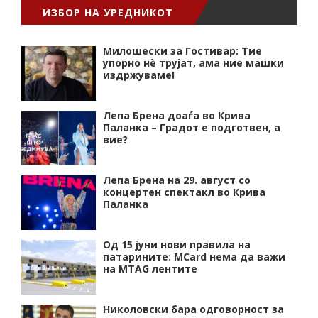
ИЗБОР НА УРЕДНИКОТ
Милошески за Гостивар: Тие
упорно нѐ трујат, ама ние машки
издржуваме!
Лепа Брена доаѓа во Крива
Паланка – Градот е подготвен, а
вие?
Лепа Брена на 29. август со
концертен спектакл во Крива
Паланка
Од 15 јуни нови правила на
патарините: MCard нема да важи
на MTAG лентите
Николовски бара одговорност за