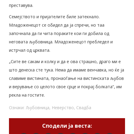
преставува.
Семејството и пријателите биле затекнало.
Младоженецот се обидел да ја спречи, но таа
започнала да ги чита пораките кои ги добила од
неговата љубовница. Младоженецот пребледел и
истрчал од црквата.
„Сите ве сакам и колку и да е ова страшно, драго ми е
што денеска сте тука. Нема да имаме венчавка, но ќе ја
славиме вистината, пронаоѓање на вистинската љубов
и верување со целото свое срце и покрај болката“, им
рекла на гостите.
Ознаки:
Љубовница
,
Неверство
,
Свадба
Сподели ја веста: