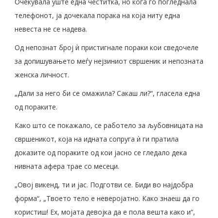
Очекувала уште една честитка, но кога го погледнала
телефонот, ја дочекала порака на која ниту една
невеста не се надева.
Од непознат број ѝ пристигнале пораки кои сведочеле
за допишувањето меѓу нејзиниот свршеник и непозната
женска личност.
„Дали за него би се омажила? Сакаш ли?“, гласела една
од пораките.
Како што се покажало, се работело за љубовницата на
свршеникот, која на идната сопруга ѝ ги пратила
доказите од пораките од кои јасно се гледало дека
нивната афера трае со месеци.
„Овој викенд, ти и јас. Подготви се. Биди во најдобра
форма“, „Твоето тело е неверојатно. Како знаеш да го
користиш! Ех, мојата девојка да е пола вешта како и“,