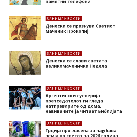
паметни телефони
ЗАНИМЛИВОСТИ
Денеска се празнува Светиот
маченик Прокопиј
ЗАНИМЛИВОСТИ
Денеска се слави светата
великомаченичка Недела
ЗАНИМЛИВОСТИ
Аргентински суеверија –
претседателот ги гледа
натпреварите од дома,
навивачите ја читаат Библијата
ЗАНИМЛИВОСТИ
Грција прогласена за најубава
земја во светот за 2026 година