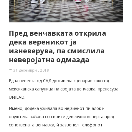
Пред венчавката открила
дека вереникот ја
изневерува, па смислила
неверојатна одмазда
31 декември , 2019
Една невеста од САД доживела сценарио како од
мексиканска сапуница на својата венчавка, пренесува
UNILAD.
Имено, додека уживала во нејзиниот пијалок и
опуштена забава со своите деверуши вечерта пред
сопствената венчавка, ѝ заѕвонел телефонот.