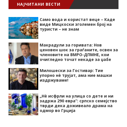
НАЈЧИТАНИ ВЕСТИ
Само вода и користат веце – Каде
виде Мицкоски зголемен број на
туристи – не знам
Макрадули за горивата: Нов
ценовен шок за граѓаните, освен за
членовите на ВМРО-ДПМНЕ, кои
очигледно точат некаде за џабе
Милошески за Гостивар: Тие
упорно нѐ трујат, ама ние машки
издржуваме!
„Нѐ исфрли на улица со дете и ни
задржа 290 евра“: српско семејство
тврди дека доживеало драма на
одмор во Грција