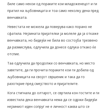
биле само некои од пораките кои младоженецот и ги
пратил на љубовницата и тоа само неколку дена пред
венчавката.
Невестата не можела да поверува како порано не
сфатила. Нејзината пријателки ја молеле да ја откаже
венчавката, но бидејќи не била во состојба трезвено
да размислува, одлучила да донесе одлука откако ќе
отспие.
Таа одлучила да продолжи со венчавката, но место
заветите, да ги прочита пораките кои ги добила од
љубовницата на својот свршеник и така да го
разоткрие пред смејството и пријателите.
Кога стигнала до олтарот, се свртила кон гостите и ги
известила дека венчавката нема да се одржи бидејќи
нејзиниот иден сопруг не е личност каква што се