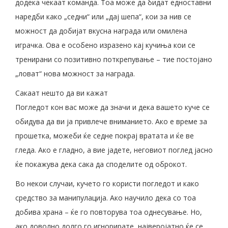
додека чекаат команда. Тоа може да бидат едноставни
наредби како „седни“ или „дај шепа“, кои за нив се
можност да добијат вкусна награда или омилена
играчка. Ова е особено изразено кај кучиња кои се
тренирани со позитивно поткрепување – тие постојано
„ловат“ нова можност за награда.
Сакаат нешто да ви кажат
Погледот кон вас може да значи и дека вашето куче се
обидува да ви ја привлече вниманието. Ако е време за
прошетка, можеби ќе седне покрај вратата и ќе ве
гледа. Ако е гладно, а вие јадете, неговиот поглед јасно
ќе покажува дека сака да споделите од оброкот.
Во некои случаи, кучето го користи погледот и како
средство за манипулација. Ако научило дека со тоа
добива храна – ќе го повторува тоа однесување. Но,
ако доволно долго го игнорирате, најверојатно ќе се