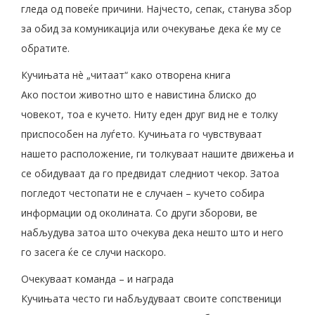
гледа од повеќе причини. Најчесто, сепак, станува збор
за обид за комуникација или очекување дека ќе му се
обратите.
Кучињата нè „читаат“ како отворена книга
Ако постои животно што е навистина блиско до
човекот, тоа е кучето. Ниту еден друг вид не е толку
приспособен на луѓето. Кучињата го чувствуваат
нашето расположение, ги толкуваат нашите движења и
се обидуваат да го предвидат следниот чекор. Затоа
погледот честопати не е случаен – кучето собира
информации од околината. Со други зборови, ве
набљудува затоа што очекува дека нешто што и него
го засега ќе се случи наскоро.
Очекуваат команда – и награда
Кучињата често ги набљудуваат своите сопственици