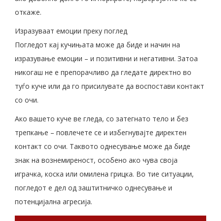
откаже.
Изразуваат емоции преку поглед
Погледот кај кучињата може да биде и начин на
изразување емоции – и позитивни и негативни. Затоа
никогаш не е препорачливо да гледате директно во
туѓо куче или да го присилувате да воспостави контакт
со очи.
Ако вашето куче ве гледа, со затегнато тело и без
трепкање – повлечете се и избегнувајте директен
контакт со очи. Таквото однесување може да биде
знак на вознемиреност, особено ако чува своја
играчка, коска или омилена грицка. Во тие ситуации,
погледот е дел од заштитничко однесување и
потенцијална агресија.