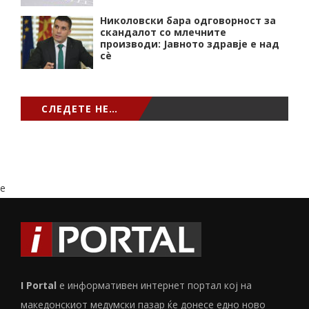
Николовски бара одговорност за
скандалот со млечните
производи: Јавното здравје е над
сѐ
СЛЕДЕТЕ НЕ…
e
I Portal
е информативен интернет портал кој на
македонскиот медумски пазар ќе донесе едно ново