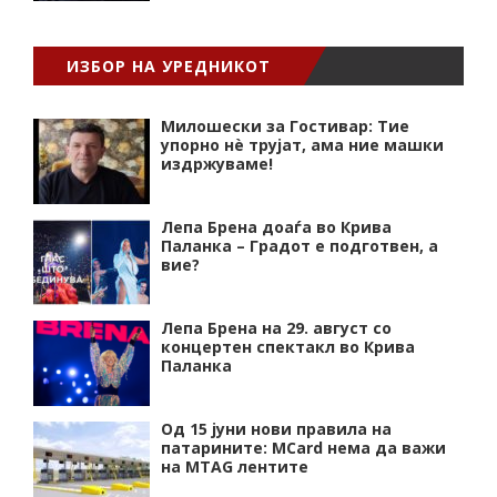
ИЗБОР НА УРЕДНИКОТ
Милошески за Гостивар: Тие
упорно нѐ трујат, ама ние машки
издржуваме!
Лепа Брена доаѓа во Крива
Паланка – Градот е подготвен, а
вие?
Лепа Брена на 29. август со
концертен спектакл во Крива
Паланка
Од 15 јуни нови правила на
патарините: MCard нема да важи
на MTAG лентите