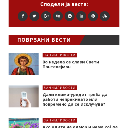
Сподели ја веста:
ПОВРЗАНИ ВЕСТИ
ЗАНИМЛИВОСТИ
Во недела се слави Свети
Пантелејмон
ЗАНИМЛИВОСТИ
Дали клима-уредот треба да
работи непрекинато или
повремено да се исклучува?
ЗАНИМЛИВОСТИ
Ако одите на одмор и нема кој да