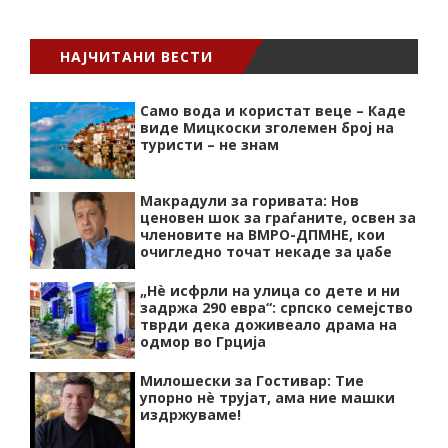
НАЈЧИТАНИ ВЕСТИ
Само вода и користат веце – Каде
виде Мицкоски зголемен број на
туристи – не знам
Макрадули за горивата: Нов
ценовен шок за граѓаните, освен за
членовите на ВМРО-ДПМНЕ, кои
очигледно точат некаде за џабе
„Нѐ исфрли на улица со дете и ни
задржа 290 евра“: српско семејство
тврди дека доживеало драма на
одмор во Грција
Милошески за Гостивар: Тие
упорно нѐ трујат, ама ние машки
издржуваме!