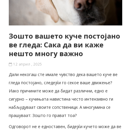
Зошто вашето куче постојано
ве гледа: Сака да ви каже
нешто многу важно
12 април , 2025
Дали некогаш сте имале чувство дека вашето куче ве
гледа постојано, следејќи го секое ваше движење?
Иако причините може да бидат различни, едно е
сигурно – кучињата навистина често интензивно ги
набљудуваат своите сопственици. А многумина се
прашуваат: Зошто го прават тоа?
Одговорот не е едноставен, бидејќи кучето може да ве