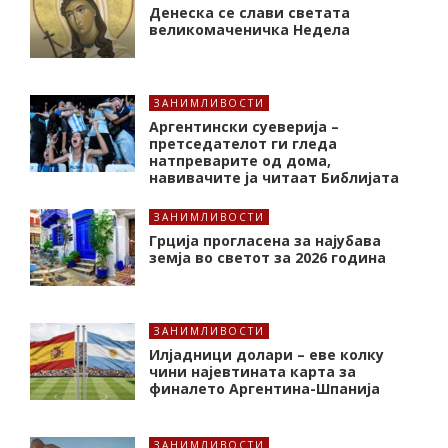
Денеска се слави светата
великомаченичка Недела
ЗАНИМЛИВОСТИ
Аргентински суеверија –
претседателот ги гледа
натпреварите од дома,
навивачите ја читаат Библијата
ЗАНИМЛИВОСТИ
Грција прогласена за најубава
земја во светот за 2026 година
ЗАНИМЛИВОСТИ
Илјадници долари – еве колку
чини најевтината карта за
финалето Аргентина-Шпанија
ЗАНИМЛИВОСТИ