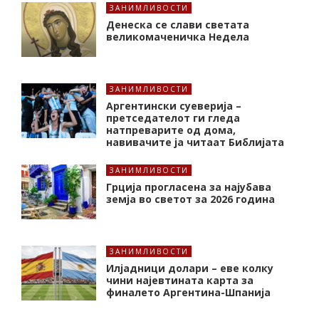
ЗАНИМЛИВОСТИ
Денеска се слави светата
великомаченичка Недела
ЗАНИМЛИВОСТИ
Аргентински суеверија –
претседателот ги гледа
натпреварите од дома,
навивачите ја читаат Библијата
ЗАНИМЛИВОСТИ
Грција прогласена за најубава
земја во светот за 2026 година
ЗАНИМЛИВОСТИ
Илјадници долари – еве колку
чини најевтината карта за
финалето Аргентина-Шпанија