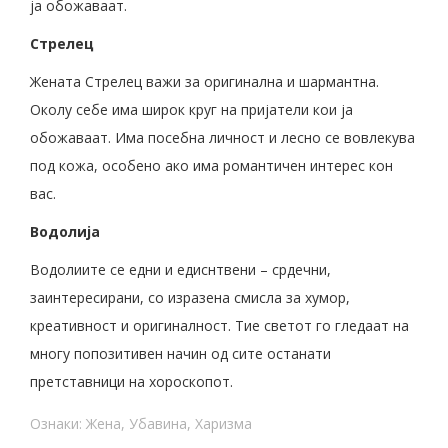
ја обожаваат.
Стрелец
Жената Стрелец важи за оригинална и шармантна.
Околу себе има широк круг на пријатели кои ја
обожаваат. Има посебна личност и лесно се вовлекува
под кожа, особено ако има романтичен интерес кон
вас.
Водолија
Водолиите се едни и едиснтвени – срдечни,
заинтересирани, со изразена смисла за хумор,
креативност и оригиналност. Тие светот го гледаат на
многу попозитивен начин од сите останати
претставници на хороскопот.
Ознаки:
Жена
,
Убавина
,
Харизма