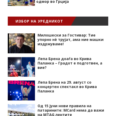
одмор во Грција
ИЗБОР НА УРЕДНИКОТ
Милошески за Гостивар: Тие
упорно нѐ трујат, ама ние машки
издржуваме!
Лепа Брена доаѓа во Крива
Паланка – Градот е подготвен, а
вие?
Лепа Брена на 29. август со
концертен спектакл во Крива
Паланка
Од 15 јуни нови правила на
патарините: MCard нема да важи
на MTAG лентите