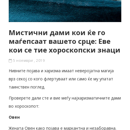
Мистични дами кои ќе го
маѓепсаат вашето срце: Еве
кои се тие хороскопски знаци
5 ноември , 2019
Нивните појава и харизма имаат неверојатна магија
врз секој со кого флертуваат или само ќе му упатат
таинствен поглед.
Проверете дали сте и вие меѓу најхаризматичните дами
во хороскопот:
Овен
Жената Овен како појава е маркантна и незаборавна.