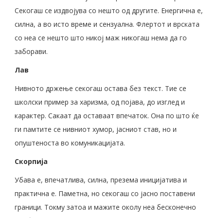
Секогаш се издвојува со нешто од другите. Енергична е,
силна, а во исто време и сензуална. Флертот и врската
со неа се нешто што никој маж никогаш нема да го
заборави.
Лав
Нивното држење секогаш остава без текст. Тие се
школски пример за харизма, од појава, до изглед и
карактер. Сакаат да оставаат впечаток. Она по што ќе
ги памтите се нивниот хумор, јасниот став, но и
опуштеноста во комуникацијата.
Скорпија
Убава е, впечатлива, силна, презема иницијатива и
практична е. Паметна, но секогаш со јасно поставени
граници. Токму затоа и мажите околу неа бесконечно