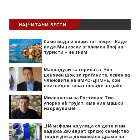
НАЈЧИТАНИ ВЕСТИ
Само вода и користат веце – Каде
виде Мицкоски зголемен број на
туристи – не знам
Макрадули за горивата: Нов
ценовен шок за граѓаните, освен за
членовите на ВМРО-ДПМНЕ, кои
очигледно точат некаде за џабе
Милошески за Гостивар: Тие
упорно нѐ трујат, ама ние машки
издржуваме!
„Нѐ исфрли на улица со дете и ни
задржа 290 евра“: српско семејство
тврди дека доживеало драма на