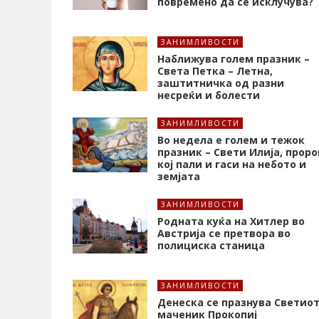
повремено да се исклучува?
ЗАНИМЛИВОСТИ
Наближува голем празник –
Света Петка – Летна,
заштитничка од разни
несреќи и болести
ЗАНИМЛИВОСТИ
Во недела е голем и тежок
празник – Свети Илија, проро
кој пали и гаси на небото и
земјата
ЗАНИМЛИВОСТИ
Родната куќа на Хитлер во
Австрија се претвора во
полициска станица
ЗАНИМЛИВОСТИ
Денеска се празнува Светио
маченик Прокопиј