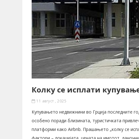
Колку се исплати купување
11 август , 2025
Купувањето недвижнини во Грција последните год
особено поради близината, туристичката привле
платформи како Airbnb. Прашањето „колку се испла
фактори – локацијата, цената на имотот, даночн