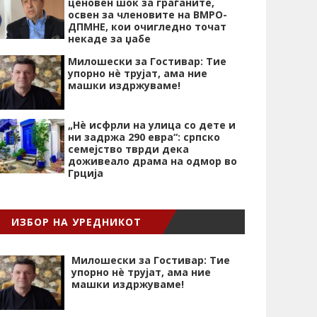
ценовен шок за граѓаните,
освен за членовите на ВМРО-
ДПМНЕ, кои очигледно точат
некаде за џабе
Милошески за Гостивар: Тие
упорно нѐ трујат, ама ние
машки издржуваме!
„Нѐ исфрли на улица со дете и
ни задржа 290 евра“: српско
семејство тврди дека
доживеало драма на одмор во
Грција
ИЗБОР НА УРЕДНИКОТ
Милошески за Гостивар: Тие
упорно нѐ трујат, ама ние
машки издржуваме!