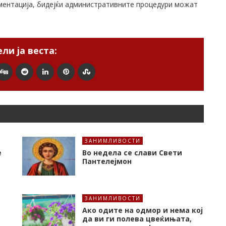
ументација, бидејќи административните процедури можат
ли ја веста:
ЗАНИМЛИВОСТИ
е
Во недела се слави Свети
Пантелејмон
ЗАНИМЛИВОСТИ
Ако одите на одмор и нема кој
да ви ги полева цвеќињата,