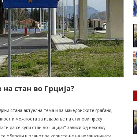
 на стан во Грција?
ини стана актуелна тема и за македонските граѓани,
чност и можноста за издавање на станови преку
ти да се купи стан во Грција?“ зависи од неколку
ите обврски и планот за користење на недвижнината,