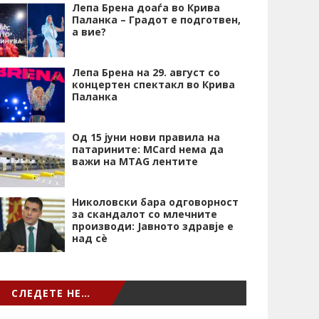
Лепа Брена доаѓа во Крива
Паланка – Градот е подготвен,
а вие?
Лепа Брена на 29. август со
концертен спектакл во Крива
Паланка
Од 15 јуни нови правила на
патарините: MCard нема да
важи на MTAG лентите
Николовски бара одговорност
за скандалот со млечните
производи: Јавното здравје е
над сѐ
СЛЕДЕТЕ НЕ…