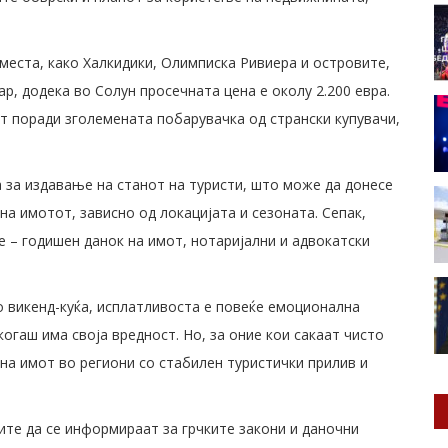
места, како Халкидики, Олимписка Ривиера и островите,
ар, додека во Солун просечната цена е околу 2.200 евра.
т поради зголемената побарувачка од странски купувачи,
за издавање на станот на туристи, што може да донесе
на имотот, зависно од локацијата и сезоната. Сепак,
е – годишен данок на имот, нотаријални и адвокатски
о викенд-куќа, исплатливоста е повеќе емоционална
огаш има своја вредност. Но, за оние кои сакаат чисто
на имот во региони со стабилен туристички прилив и
ите да се информираат за грчките закони и даночни