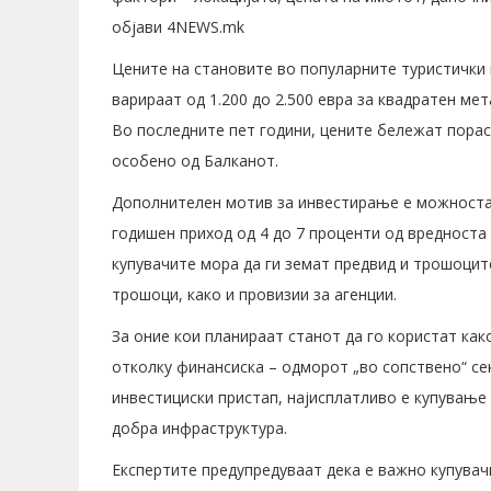
објави 4NEWS.mk
Цените на становите во популарните туристички 
варираат од 1.200 до 2.500 евра за квадратен мет
Во последните пет години, цените бележат порас
особено од Балканот.
Дополнителен мотив за инвестирање е можноста 
годишен приход од 4 до 7 проценти од вредноста 
купувачите мора да ги земат предвид и трошоцит
трошоци, како и провизии за агенции.
За оние кои планираат станот да го користат как
отколку финансиска – одморот „во сопствено“ сек
инвестициски пристап, најисплатливо е купување 
добра инфраструктура.
Експертите предупредуваат дека е важно купувач