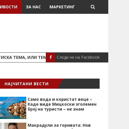
ИВОСТИ
ЗА НАС
МАРКЕТИНГ
Следи не на Facebook
ТЕМА, ИЛИ ТЕМА ЗА ПОД ТЕПИХ
НОВИ УСЛОВИ ЗА СТ
СВЕТ
НАЈЧИТАНИ ВЕСТИ
Само вода и користат веце –
Каде виде Мицкоски зголемен
број на туристи – не знам
Макрадули за горивата: Нов