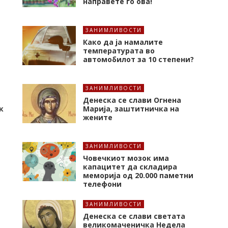
направете го ова!
ЗАНИМЛИВОСТИ
Како да ја намалите
температурата во
автомобилот за 10 степени?
ЗАНИМЛИВОСТИ
Денеска се слави Огнена
к
Марија, заштитничка на
жените
ЗАНИМЛИВОСТИ
Човечкиот мозок има
капацитет да складира
меморија од 20.000 паметни
телефони
ЗАНИМЛИВОСТИ
т
Денеска се слави светата
великомаченичка Недела