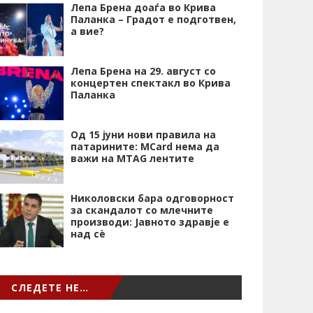
Лепа Брена доаѓа во Крива
Паланка – Градот е подготвен,
а вие?
Лепа Брена на 29. август со
концертен спектакл во Крива
Паланка
Од 15 јуни нови правила на
патарините: MCard нема да
важи на MTAG лентите
Николовски бара одговорност
за скандалот со млечните
производи: Јавното здравје е
над сѐ
СЛЕДЕТЕ НЕ…