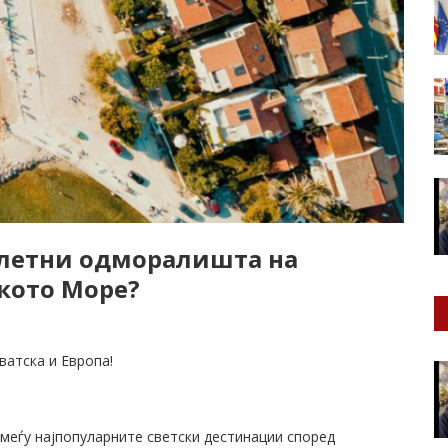
и летни одморалишта на
кото Море?
ватска и Европа!
 меѓу најпопуларните светски дестинации според