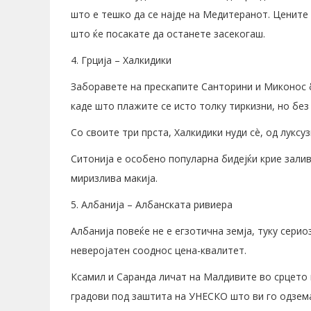
што е тешко да се најде на Медитеранот. Цените 
што ќе посакате да останете засекогаш.
4. Грција – Халкидики
Заборавете на прескапите Санторини и Миконос б
каде што плажите се исто толку тиркизни, но без
Со своите три прста, Халкидики нуди сè, од лукс
Ситонија е особено популарна бидејќи крие залив
миризлива макија.
5. Албанија – Албанската ривиера
Албанија повеќе не е егзотична земја, туку сери
неверојатен сооднос цена-квалитет.
Ксамил и Саранда личат на Малдивите во срцето 
градови под заштита на УНЕСКО што ви го одзема