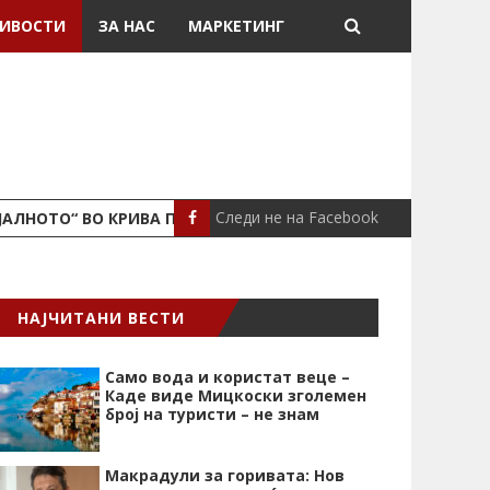
ИВОСТИ
ЗА НАС
МАРКЕТИНГ
Следи не на Facebook
ЈАЛНОТО“ ВО КРИВА ПАЛАНКА
ПОЖАР ВО СТАН
ЛОКАЛНО
НАЈЧИТАНИ ВЕСТИ
Само вода и користат веце –
Каде виде Мицкоски зголемен
број на туристи – не знам
Макрадули за горивата: Нов