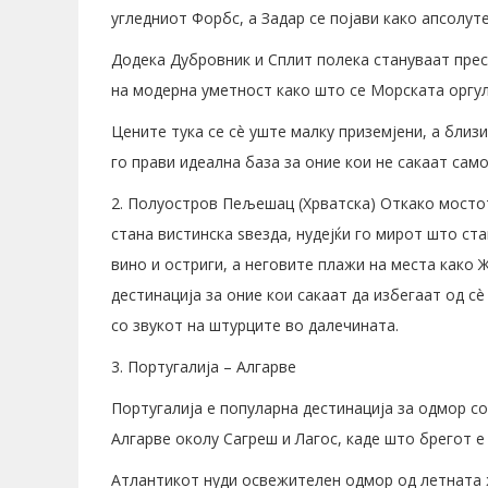
угледниот Форбс, а Задар се појави како апсолут
Додека Дубровник и Сплит полека стануваат пре
на модерна уметност како што се Морската оргул
Цените тука се сè уште малку приземјени, а бли
го прави идеална база за оние кои не сакаат само
2. Полуостров Пељешац (Хрватска) Откако мостот
стана вистинска ѕвезда, нудејќи го мирот што ст
вино и остриги, а неговите плажи на места како 
дестинација за оние кои сакаат да избегаат од с
со звукот на штурците во далечината.
3. Португалија – Алгарве
Португалија е популарна дестинација за одмор со
Алгарве околу Сагреш и Лагос, каде што брегот е 
Атлантикот нуди освежителен одмор од летната 