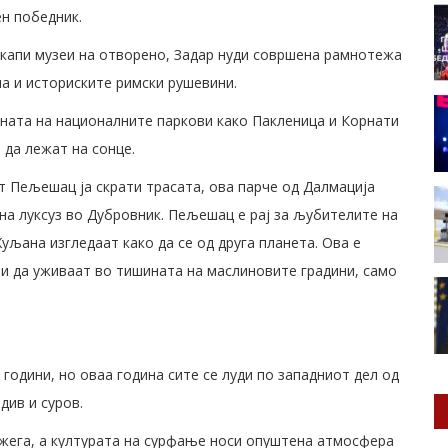
ен победник.
скапи музеи на отворено, Задар нуди совршена рамнотежа
а и историските римски рушевини.
зината на националните паркови како Пакленица и Корнати
 да лежат на сонце.
 Пељешац ја скрати трасата, ова парче од Далмација
ана луксуз во Дубровник. Пељешац е рај за љубителите на
Жуљана изгледаат како да се од друга планета. Ова е
è и да уживаат во тишината на маслиновите градини, само
 години, но оваа година сите се луди по западниот дел од
див и суров.
жега, а културата на сурфање носи опуштена атмосфера