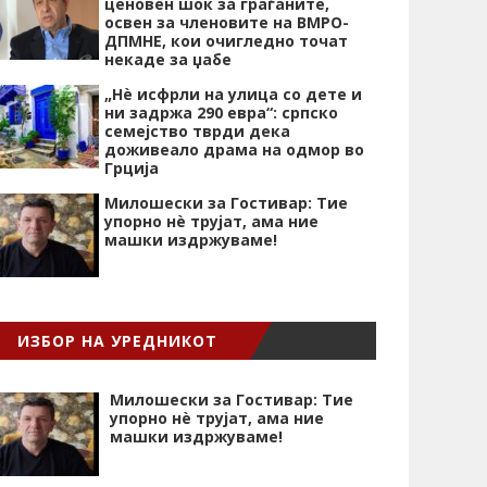
ценовен шок за граѓаните,
освен за членовите на ВМРО-
ДПМНЕ, кои очигледно точат
некаде за џабе
„Нѐ исфрли на улица со дете и
ни задржа 290 евра“: српско
семејство тврди дека
доживеало драма на одмор во
Грција
Милошески за Гостивар: Тие
упорно нѐ трујат, ама ние
машки издржуваме!
ИЗБОР НА УРЕДНИКОТ
Милошески за Гостивар: Тие
упорно нѐ трујат, ама ние
машки издржуваме!