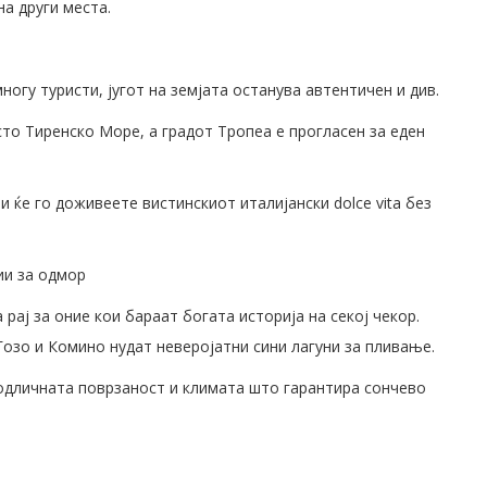
на други места.
ногу туристи, југот на земјата останува автентичен и див.
сто Тиренско Море, а градот Тропеа е прогласен за еден
и ќе го доживеете вистинскиот италијански dolce vita без
ии за одмор
рај за оние кои бараат богата историја на секој чекор.
Гозо и Комино нудат неверојатни сини лагуни за пливање.
одличната поврзаност и климата што гарантира сончево