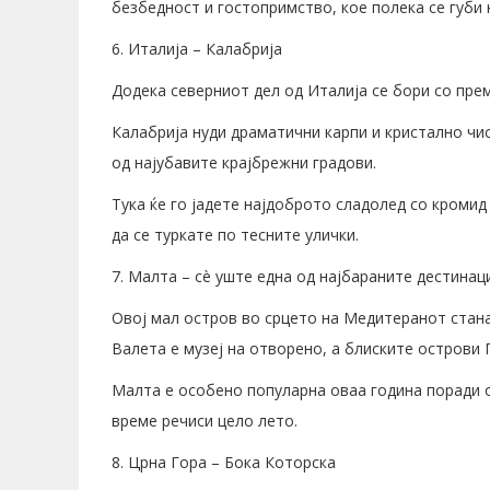
безбедност и гостопримство, кое полека се губи 
6. Италија – Калабрија
Додека северниот дел од Италија се бори со прем
Калабрија нуди драматични карпи и кристално чи
од најубавите крајбрежни градови.
Тука ќе го јадете најдоброто сладолед со кромид 
да се туркате по тесните улички.
7. Малта – сè уште една од најбараните дестинац
Овој мал остров во срцето на Медитеранот стана 
Валета е музеј на отворено, а блиските острови 
Малта е особено популарна оваа година поради 
време речиси цело лето.
8. Црна Гора – Бока Которска