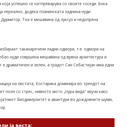
 која успешно се натпреварува со своите соседи. Бока
да нереално, додека планинската заднина нуди
Дурмитор. Тоа е мешавина од луксуз и недопрена
избираат таканаречени ладни одмори, т.е. одмори на
илбао нуди совршена мешавина од врвна архитектура и
г е драматичен и зелен, а градот Сан Себастијан има едни
нација на листата, Костарика доминира во трендот на
т полн со стрес, нивното мото „пура вида“ звучи како
ројатниот биодиверзитет и авантури во дождовните шуми,
ор.
ли ја веста: