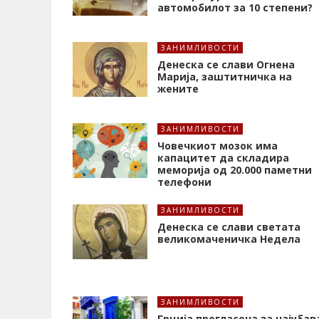
автомобилот за 10 степени?
ЗАНИМЛИВОСТИ
Денеска се слави Огнена
Марија, заштитничка на
жените
ЗАНИМЛИВОСТИ
Човечкиот мозок има
капацитет да складира
меморија од 20.000 паметни
телефони
ЗАНИМЛИВОСТИ
Денеска се слави светата
великомаченичка Недела
ЗАНИМЛИВОСТИ
Грција прогласена за најубав