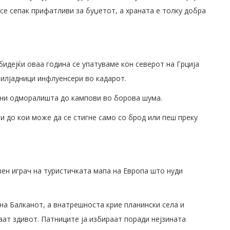
се сепак прифатливи за буџетот, а храната е толку добра
идејќи оваа година се упатуваме кон северот на Грција
 илјадници инфлуенсери во кадарот.
узни одморалишта до кампови во борова шума.
и до кои може да се стигне само со брод или пеш преку
озен играч на туристичката мапа на Европа што нуди
на Балканот, а внатрешноста крие планински села и
ат здивот. Патниците ја избираат поради нејзината