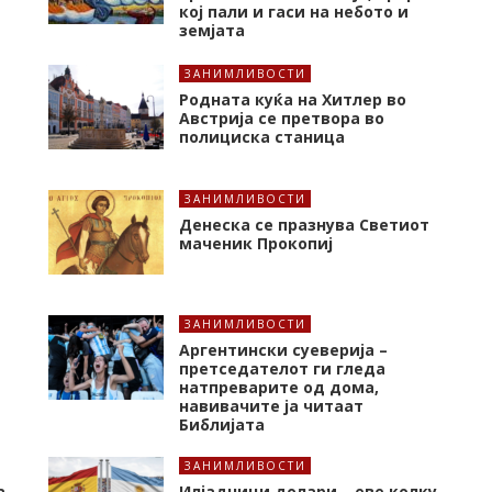
кој пали и гаси на небото и
земјата
ЗАНИМЛИВОСТИ
Родната куќа на Хитлер во
Австрија се претвора во
полициска станица
ЗАНИМЛИВОСТИ
Денеска се празнува Светиот
маченик Прокопиј
ЗАНИМЛИВОСТИ
Аргентински суеверија –
претседателот ги гледа
натпреварите од дома,
навивачите ја читаат
Библијата
ЗАНИМЛИВОСТИ
а
Илјадници долари – еве колку