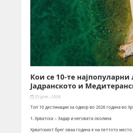
Кои се 10-те најпопуларн
Јадранското и Медитеранс
23 јуни , 2026
Топ 10 дестинации за одмор во 2026 година во Хр
1. Хрватска – Задар и неговата околина
Хрватскиот брег оваа година е на петтото место