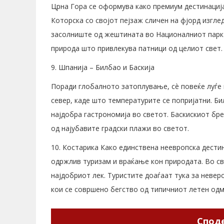
Црна Гора се оформува како премиум дестинација
Которска со својот пејзаж сличен на фјорд изгле
засолниште од жештината во Националниот парк 
природа што привлекува патници од целиот свет.
9. Шпанија – Билбао и Баскија
Поради глобалното затоплување, сè повеќе луѓе 
север, каде што температурите се попријатни. Б
најдобра гастрономија во светот. Баскискиот бре
од најубавите градски плажи во светот.
10. Костарика Како единствена неевропска дести
одржлив туризам и враќање кон природата. Во све
најдобриот лек. Туристите доаѓаат тука за неве
кои се совршено бегство од типичниот летен одм
Споде