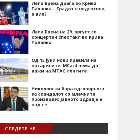
Лепа Брена доаѓа во Крива
Паланка – Градот е подготвен,
а вие?
Лепа Брена на 29. август со
концертен спектакл во Крива
Паланка
Од 15 јуни нови правила на
патарините: MCard нема да
важи на MTAG лентите
Николовски бара одговорност
за скандалот со млечните
производи: Јавното здравје е
над сѐ
СЛЕДЕТЕ НЕ…