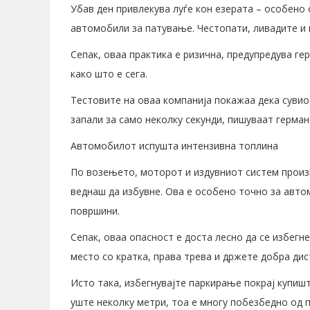
Убав ден привлекува луѓе кон езерата – особено 
автомобили за патување. Честопати, ливадите и
Сепак, оваа практика е ризична, предупредува ге
како што е сега.
Тестовите на оваа компанија покажаа дека сувио
запали за само неколку секунди, пишуваат германс
Автомобилот испушта интензивна топлина
По возењето, моторот и издувниот систем прои
веднаш да избувне. Ова е особено точно за авто
површини.
Сепак, оваа опасност е доста лесно да се избегн
место со кратка, права трева и држете добра дис
Исто така, избегнувајте паркирање покрај купишт
уште неколку метри, тоа е многу побезбедно од 