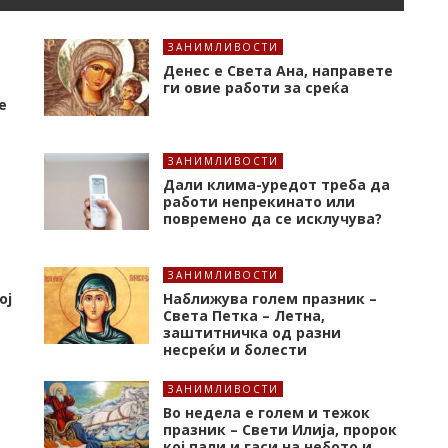
ЗАНИМЛИВОСТИ
Денес е Света Ана, направете
ги овие работи за среќа
е
ЗАНИМЛИВОСТИ
Дали клима-уредот треба да
работи непрекинато или
повремено да се исклучува?
ЗАНИМЛИВОСТИ
ој
Наближува голем празник –
Света Петка – Летна,
заштитничка од разни
несреќи и болести
ЗАНИМЛИВОСТИ
Во недела е голем и тежок
празник – Свети Илија, пророк
кој пали и гаси на небото и