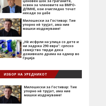
ценовен шок за граѓаните,
освен за членовите на ВМРО-
ДПМНЕ, кои очигледно точат
некаде за џабе
Милошески за Гостивар: Тие
упорно нѐ трујат, ама ние
машки издржуваме!
„Нѐ исфрли на улица со дете и
ни задржа 290 евра“: српско
семејство тврди дека
доживеало драма на одмор во
Грција
ИЗБОР НА УРЕДНИКОТ
Милошески за Гостивар: Тие
упорно нѐ трујат, ама ние
машки издржуваме!