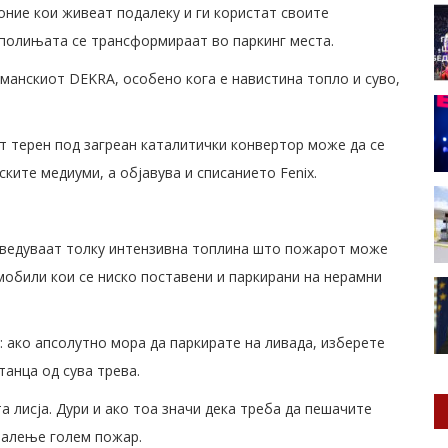
оние кои живеат подалеку и ги користат своите
 полињата се трансформираат во паркинг места.
рманскиот DEKRA, особено кога е навистина топло и суво,
т терен под загреан каталитички конвертор може да се
ките медиуми, а објавува и списанието Fenix.
зведуваат толку интензивна топлина што пожарот може
мобили кои се ниско поставени и паркирани на нерамни
е: ако апсолутно мора да паркирате на ливада, изберете
танца од сува трева.
а лисја. Дури и ако тоа значи дека треба да пешачите
палење голем пожар.