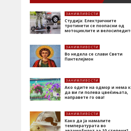
ЗАНИМЛИВОСТИ
Студија: Електричните
тротинети се поопасни од
мотоциклите и велосипедит
ЗАНИМЛИВОСТИ
Во недела се слави Свети
Пантелејмон
ЗАНИМЛИВОСТИ
Ако одите на одмор и нема к
да ви ги полева цвеќињата,
направете го ова!
ЗАНИМЛИВОСТИ
Како да ја намалите
температурата во
автомобилот за 10 степени?