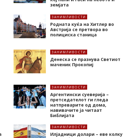
земјата
ЗАНИМЛИВОСТИ
Родната куќа на Хитлер во
Австрија се претвора во
полициска станица
ЗАНИМЛИВОСТИ
Денеска се празнува Светиот
маченик Прокопиј
ЗАНИМЛИВОСТИ
Аргентински суеверија –
претседателот ги гледа
натпреварите од дома,
навивачите ја читаат
Библијата
ЗАНИМЛИВОСТИ
а
Илјадници долари – еве колку