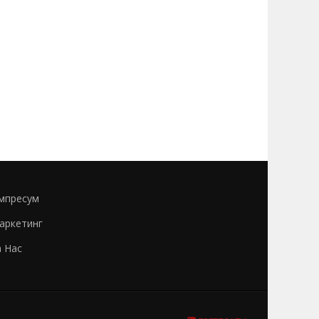
мпресум
аркетинг
а Нас