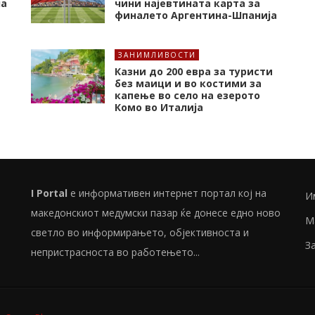
на
чини најевтината карта за
финалето Аргентина-Шпанија
ЗАНИМЛИВОСТИ
Казни до 200 евра за туристи
без маици и во костими за
капење во село на езерото
Комо во Италија
I Portal
е информативен интернет портал кој на
И
македонскиот медумски пазар ќе донесе едно ново
М
светло во информирањето, објективноста и
З
непристрасноста во работењето...