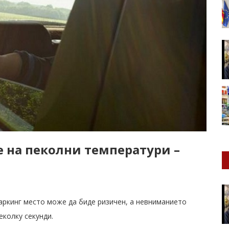
е на пеколни температури –
аркинг место може да биде ризичен, а невниманието
еколку секунди.