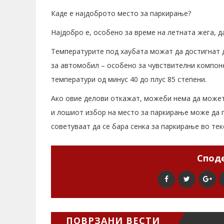
Каде е најдоброто место за паркирање?
Најдобро е, особено за време на летната жега, д
Температурите под хаубата можат да достигнат д
за автомобил – особено за чувствителни компоне
температури од минус 40 до плус 85 степени.
Ако овие делови откажат, можеби нема да может
и лошиот избор на место за паркирање може да 
советуваат да се бара сенка за паркирање во тек
Споде
ПОВРЗАНИ ВЕСТИ