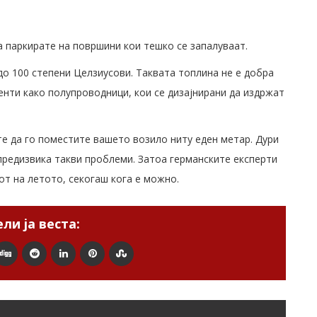
а паркирате на површини кои тешко се запалуваат.
о 100 степени Целзиусови. Таквата топлина не е добра
нти како полупроводници, кои се дизајнирани да издржат
е да го поместите вашето возило ниту еден метар. Дури
предизвика такви проблеми. Затоа германските експерти
от на летото, секогаш кога е можно.
ли ја веста: