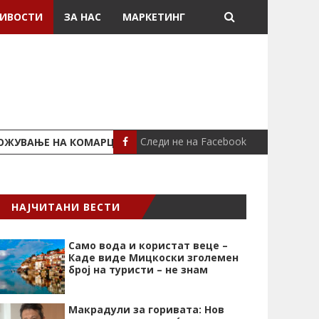
ИВОСТИ
ЗА НАС
МАРКЕТИНГ
Следи не на Facebook
МНОЖУВАЊЕ НА КОМАРЦИТЕ“
СТУДИЈА
ЗАНИМЛИВОСТИ
НАЈЧИТАНИ ВЕСТИ
Само вода и користат веце –
Каде виде Мицкоски зголемен
број на туристи – не знам
Макрадули за горивата: Нов