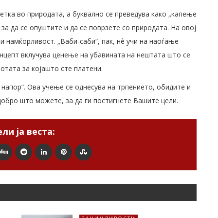
етка во природата, а буквално се преведува како „капење
за да се опуштите и да се поврзете со природата. На овој
и намќорливост. „Ваби-саби“, пак, нѐ учи на наоѓање
нцепт вклучува ценење на убавината на нештата што се
отата за којашто сте платени.
, напор“. Ова учење се однесува на трпението, обидите и
добро што можете, за да ги постигнете Вашите цели.
ли ја веста: