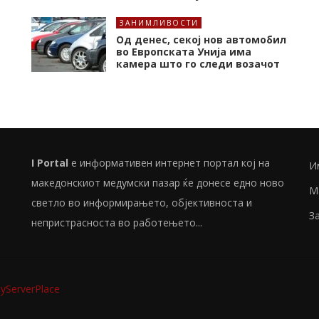
ЗАНИМЛИВОСТИ
Од денес, секој нов автомобил
во Европската Унија има
камера што го следи возачот
I Portal
е информативен интернет портал кој на
И
македонскиот медумски пазар ќе донесе едно ново
М
светло во информирањето, објективноста и
З
непристрасноста во работењето...
ServerPlace