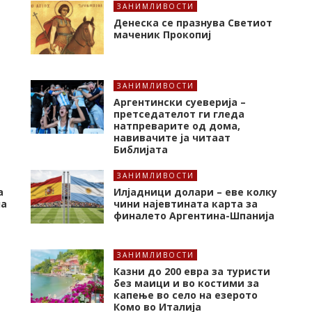
ЗАНИМЛИВОСТИ
Денеска се празнува Светиот
маченик Прокопиј
ЗАНИМЛИВОСТИ
Аргентински суеверија –
претседателот ги гледа
натпреварите од дома,
навивачите ја читаат
Библијата
ЗАНИМЛИВОСТИ
а
Илјадници долари – еве колку
на
чини најевтината карта за
финалето Аргентина-Шпанија
ЗАНИМЛИВОСТИ
Казни до 200 евра за туристи
без маици и во костими за
капење во село на езерото
Комо во Италија