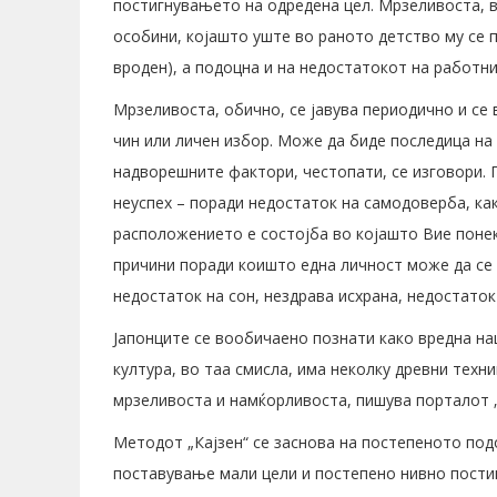
постигнувањето на одредена цел. Мрзеливоста, 
особини, којашто уште во раното детство му се 
вроден), а подоцна и на недостатокот на работни
Мрзеливоста, обично, се јавува периодично и се
чин или личен избор. Може да биде последица н
надворешните фактори, честопати, се изговори. 
неуспех – поради недостаток на самодоверба, как
расположението е состојба во којашто Вие поне
причини поради коишто една личност може да се 
недостаток на сон, нездрава исхрана, недостаток
Јапонците се вообичаено познати како вредна нац
култура, во таа смисла, има неколку древни техн
мрзеливоста и намќорливоста, пишува порталот 
Методот „Кајзен“ се заснова на постепеното по
поставување мали цели и постепено нивно постиг