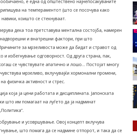
вообичаено, е една од општествено најнепосакуваните
припишува на темпераментот (што се посочува како
 навики, коишто се стекнуваат.
 верува дека тоа претставува ментална состојба, намерен
а надворешни и внатрешни фактори, при што
Причините за мрзеливоста може да бидат и стравот од
о и избегнување одговорност. Од друга страна, пак,
когаш се чувствувате апатично и лошо… Постојат многу
чувствува мрзеливо, вклучувајќи хормонални промени,
 на физичка активност и стрес.
ија која ја цени работата и дисциплината. Јапонската
ики што им помагаат на луѓето да ја надминат
„Политика“.
добрување и усовршување. Овој концепт вклучува
нување, што помага да се надмине отпорот, и така да се