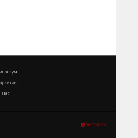
мпресум
аркетинг
а Нас
ПРЕТПЛАТИ