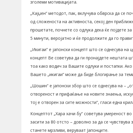
зголеми мотивацијата.
„Кајџен“ методот, пак, вклучува обврска да се по
од сложеноста на активноста, секој ден приближн
прошетате, почнете со одлука дека ќе појдете за 
5 минути, веројатно и ќе продолжите да го прави
„Икигаи“ е јапонски концепт што се однесува на 
концепт Ве советува да ги пронајдете нештата шт
тоа како водич за Вашите одлуки и постапки. Ако
Вашето „икигаи“ може да биде блогирање за тем
„Шошин“ е јапонски збор што се однесува на – „о
отвореност и прифаќање на новите знаења, искус
тој е отворен за сите можности“, гласи една крил
Концептот „Хара хачи бу“ советува умереност во 
засити за 80 отсто – доволно за да се чувствува з
станете мрзливи, веруваат Јапонците.