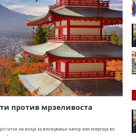
ети против мрзеливоста
остаток на волја за вложување напор или енергија во