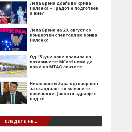
Лепа Брена доаѓа во Крива
Паланка – Градот е подготвен,
а вие?
Лепа Брена на 29. август со
концертен спектакл во Крива
Паланка
Од 15 јуни нови правила на
патарините: MCard нема да
важи на MTAG лентите
Николовски бара одговорност
за скандалот со млечните
производи: Јавното здравје е
над сѐ
СЛЕДЕТЕ НЕ…