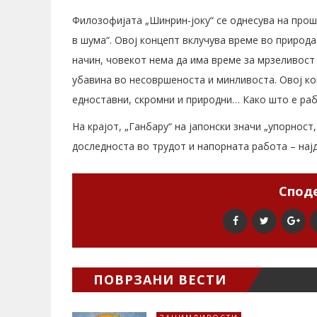
Филозофијата „Шинрин-јоку“ се однесува на прош
в шума“. Овој концепт вклучува време во природа 
начин, човекот нема да има време за мрзеливост 
убавина во несовршеноста и минливоста. Овој ко
едноставни, скромни и природни… Како што е раб
На крајот, „Ганбару“ на јапонски значи „упорност
доследноста во трудот и напорната работа – нај
Споде
ПОВРЗАНИ ВЕСТИ