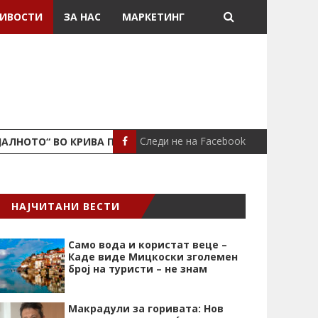
ИВОСТИ
ЗА НАС
МАРКЕТИНГ
Следи не на Facebook
ЈАЛНОТО“ ВО КРИВА ПАЛАНКА
ПОЖАР ВО СТАН
ЛОКАЛНО
НАЈЧИТАНИ ВЕСТИ
Само вода и користат веце –
Каде виде Мицкоски зголемен
број на туристи – не знам
Макрадули за горивата: Нов