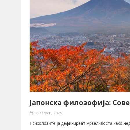
Јапонска филозофија: Сов
18 август , 2025
Психолозите ја дефинираат мрзеливоста како нед