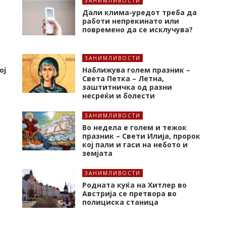
ЗАНИМЛИВОСТИ
Дали клима-уредот треба да
работи непрекинато или
повремено да се исклучува?
ЗАНИМЛИВОСТИ
ој
Наближува голем празник –
Света Петка – Летна,
заштитничка од разни
несреќи и болести
ЗАНИМЛИВОСТИ
Во недела е голем и тежок
празник – Свети Илија, пророк
кој пали и гаси на небото и
земјата
ЗАНИМЛИВОСТИ
Родната куќа на Хитлер во
Австрија се претвора во
полициска станица