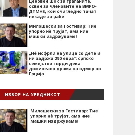
ценовен шок за граѓаните,
освен за членовите на ВМРО-
ДПМНЕ, кои очигледно точат
некаде за џабе
Милошески за Гостивар: Тие
упорно нѐ трујат, ама ние
машки издржуваме!
„Нѐ исфрли на улица со дете и
ни задржа 290 евра“: српско
семејство тврди дека
доживеало драма на одмор во
Грција
ИЗБОР НА УРЕДНИКОТ
Милошески за Гостивар: Тие
упорно нѐ трујат, ама ние
машки издржуваме!