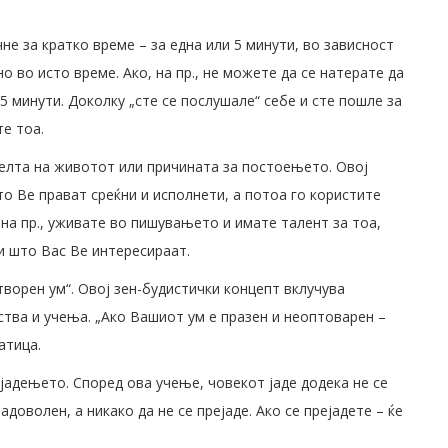
чне за кратко време – за една или 5 минути, во зависност
о во исто време. Ако, на пр., не можете да се натерате да
5 минути. Доколку „сте се послушале“ себе и сте пошле за
те тоа.
целта на животот или причината за постоењето. Овој
о Ве прават среќни и исполнети, а потоа го користите
 на пр., уживате во пишувањето и имате талент за тоа,
и што Вас Ве интересираат.
творен ум“. Овој зен-будистички концепт вклучува
тва и учења. „Ако Вашиот ум е празен и неоптоварен –
атица.
јадењето. Според ова учење, човекот јаде додека не се
адоволен, а никако да не се прејаде. Ако се прејадете – ќе