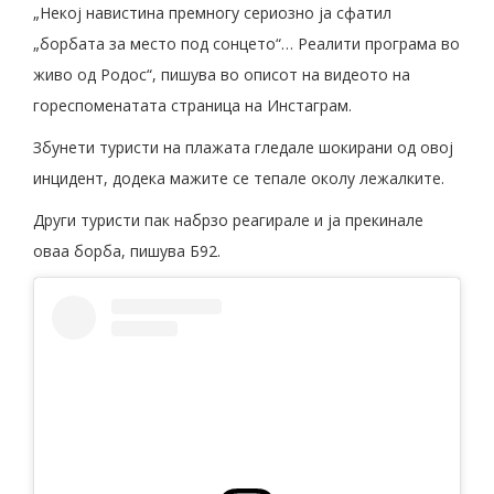
„Некој навистина премногу сериозно ја сфатил
„борбата за место под сонцето“… Реалити програма во
живо од Родос“, пишува во описот на видеото на
гореспоменатата страница на Инстаграм.
Збунети туристи на плажата гледале шокирани од овој
инцидент, додека мажите се тепале околу лежалките.
Други туристи пак набрзо реагирале и ја прекинале
оваа борба, пишува Б92.