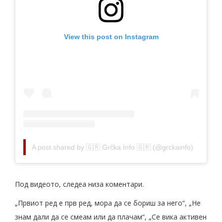
View this post on Instagram
A post shared by 🇬🇷 Grčka Info 🇬🇷 (@grckainfo)
Под видеото, следеа низа коментари.
„Првиот ред е прв ред, мора да се бориш за него“, „Не
знам дали да се смеам или да плачам“, „Се вика активен