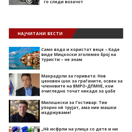
го следи возачот
НАЈЧИТАНИ ВЕСТИ
Само вода и користат веце – Каде
виде Мицкоски зголемен број на
туристи – не знам
Макрадули за горивата: Нов
ценовен шок за граѓаните, освен за
членовите на ВМРО-ДПМНЕ, кои
очигледно точат некаде за џабе
Милошески за Гостивар: Тие
упорно нѐ трујат, ама ние машки
издржуваме!
„Нѐ исфрли на улица со дете и ни