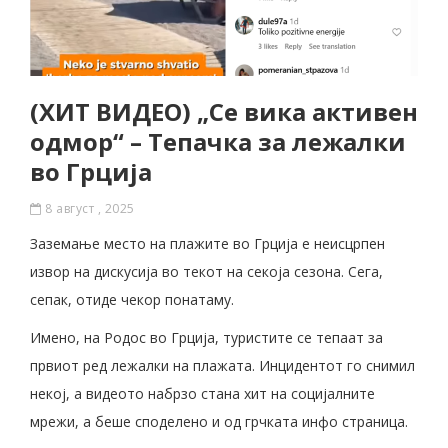
(ХИТ ВИДЕО) „Се вика активен
одмор“ – Тепачка за лежалки
во Грција
8 август , 2025
Заземање место на плажите во Грција е неисцрпен
извор на дискусија во текот на секоја сезона. Сега,
сепак, отиде чекор понатаму.
Имено, на Родос во Грција, туристите се тепаат за
првиот ред лежалки на плажата. Инцидентот го снимил
некој, а видеото набрзо стана хит на социјалните
мрежи, а беше споделено и од грчката инфо страница.