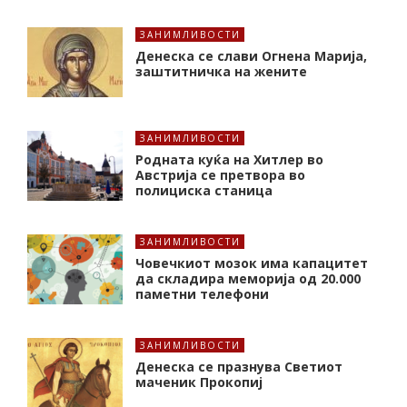
ЗАНИМЛИВОСТИ
Денеска се слави Огнена Марија,
заштитничка на жените
ЗАНИМЛИВОСТИ
Родната куќа на Хитлер во
Австрија се претвора во
полициска станица
ЗАНИМЛИВОСТИ
Човечкиот мозок има капацитет
да складира меморија од 20.000
паметни телефони
ЗАНИМЛИВОСТИ
Денеска се празнува Светиот
маченик Прокопиј