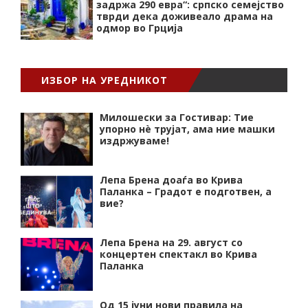
задржа 290 евра“: српско семејство
тврди дека доживеало драма на
одмор во Грција
ИЗБОР НА УРЕДНИКОТ
Милошески за Гостивар: Тие
упорно нѐ трујат, ама ние машки
издржуваме!
Лепа Брена доаѓа во Крива
Паланка – Градот е подготвен, а
вие?
Лепа Брена на 29. август со
концертен спектакл во Крива
Паланка
Од 15 јуни нови правила на