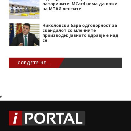
патарините: MCard нема да важи
на MTAG лентите
Николовски бара одговорност за
скандалот со млечните
производи: Јавното здравје е над
сѐ
СЛЕДЕТЕ НЕ…
e