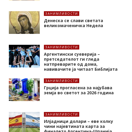
ЗАНИМЛИВОСТИ
Денеска се слави светата
великомаченичка Недела
ЗАНИМЛИВОСТИ
Аргентински суеверија –
претседателот ги гледа
натпреварите од дома,
навивачите ја читаат Библијата
ЗАНИМЛИВОСТИ
Грција прогласена за најубава
земја во светот за 2026 година
ЗАНИМЛИВОСТИ
Илјадници долари – еве колку
чини најевтината карта за
финалето Аргентина-Шпанија