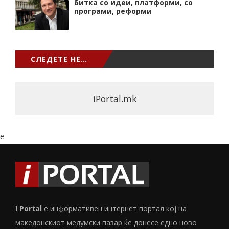
битка со идеи, платформи, со
програми, реформи
СЛЕДЕТЕ НЕ…
iPortal.mk
e
I Portal
е информативен интернет портал кој на
македонскиот медумски пазар ќе донесе едно ново