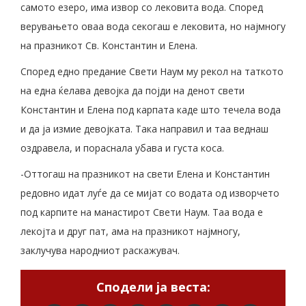
самото езеро, има извор со лековита вода. Според
верувањето оваа вода секогаш е лековита, но најмногу
на празникот Св. Константин и Елена.
Според едно предание Свети Наум му рекол на таткото
на една ќелава девојка да појди на денот свети
Константин и Елена под карпата каде што течела вода
и да ја измие девојката. Така направил и таа веднаш
оздравела, и пораснала убава и густа коса.
-Оттогаш на празникот на свети Елена и Константин
редовно идат луѓе да се мијат со водата од изворчето
под карпите на манастирот Свети Наум. Таа вода е
лекојта и друг пат, ама на празникот најмногу,
заклучува народниот раскажувач.
Сподели ја веста: