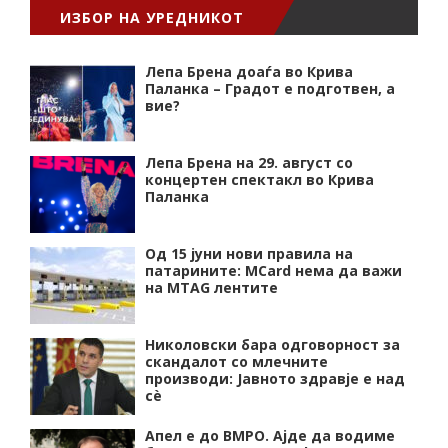
ИЗБОР НА УРЕДНИКОТ
Лепа Брена доаѓа во Крива
Паланка – Градот е подготвен, а
вие?
Лепа Брена на 29. август со
концертен спектакл во Крива
Паланка
Од 15 јуни нови правила на
патарините: MCard нема да важи
на MTAG лентите
Николовски бара одговорност за
скандалот со млечните
производи: Јавното здравје е над
сѐ
Апел е до ВМРО. Ајде да водиме