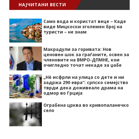
НАЈЧИТАНИ ВЕСТИ
Само вода и користат веце – Каде
виде Мицкоски зголемен број на
туристи – не знам
Макрадули за горивата: Нов
ценовен шок за граѓаните, освен за
членовите на ВМРО-ДПМНЕ, кои
очигледно точат некаде за џабе
„Нѐ исфрли на улица со дете и ни
задржа 290 евра“: српско семејство
тврди дека доживеало драма на
одмор во Грција
Ограбена црква во кривопаланечко
село