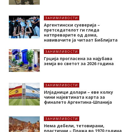
ЗАНИМЛИВОСТИ
Аргентински суеверија –
претседателот ги гледа
натпреварите од дома,
навивачите ја читаат Библијата
ЗАНИМЛИВОСТИ
Грција прогласена за најубава
земја во светот за 2026 година
ЗАНИМЛИВОСТИ
Илјадници долари – еве колку
чини најевтината карта за
финалето Аргентина-Шпанија
ЗАНИМЛИВОСТИ
Нема дебели, тетовирани,
пластични – Плажа во 1970 година