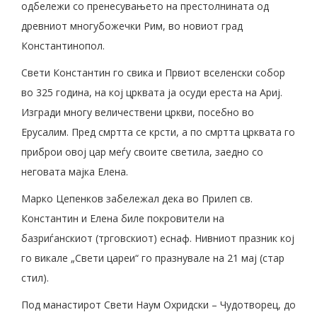
одбележи со пренесувањето на престолнината од
древниот многубожечки Рим, во новиот град
Константинопол.
Свети Константин го свика и Првиот вселенски собор
во 325 година, на кој црквата ја осуди ереста на Ариј.
Изгради многу величествени цркви, посебно во
Ерусалим. Пред смртта се крсти, а по смртта црквата го
приброи овој цар меѓу своите светила, заедно со
неговата мајка Елена.
Марко Цепенков забележал дека во Прилеп св.
Константин и Елена биле покровители на
базриѓанскиот (трговскиот) еснаф. Нивниот празник кој
го викале „Свети цареи“ го празнувале на 21 мај (стар
стил).
Под манастирот Свети Наум Охридски – Чудотворец, до