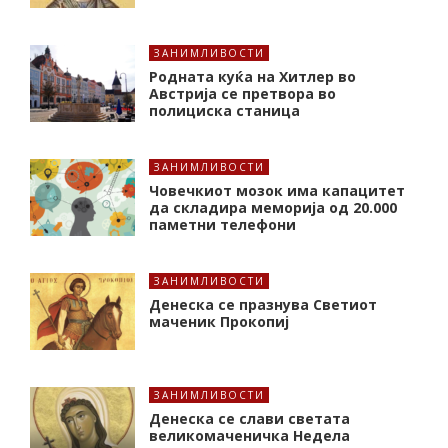
ЗАНИМЛИВОСТИ
Родната куќа на Хитлер во
Австрија се претвора во
полициска станица
ЗАНИМЛИВОСТИ
Човечкиот мозок има капацитет
да складира меморија од 20.000
паметни телефони
ЗАНИМЛИВОСТИ
Денеска се празнува Светиот
маченик Прокопиј
ЗАНИМЛИВОСТИ
Денеска се слави светата
великомаченичка Недела