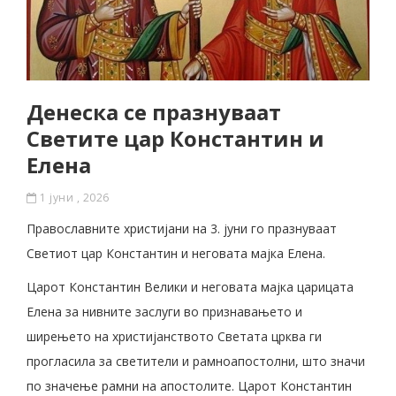
Денеска се празнуваат
Светите цар Константин и
Елена
1 јуни , 2026
Православните христијани на 3. јуни го празнуваат
Светиот цар Константин и неговата мајка Елена.
Царот Константин Велики и неговата мајка царицата
Елена за нивните заслуги во признавањето и
ширењето на христијанството Светата црква ги
прогласила за светители и рамноапостолни, што значи
по значење рамни на апостолите. Царот Константин