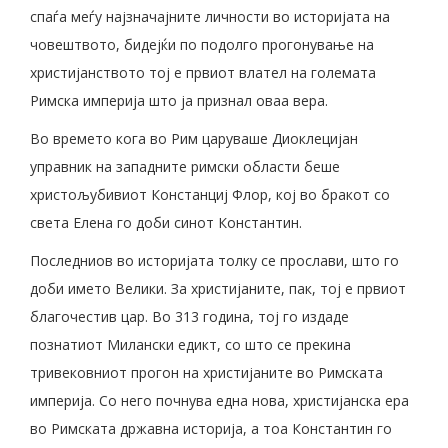
спаѓа меѓу најзначајните личности во историјата на
човештвото, бидејќи по подолго прогонување на
христијанството тој е првиот влател на големата
Римска империја што ја признал оваа вера.
Во времето кога во Рим царуваше Диоклецијан
управник на западните римски области беше
христољубивиот Констанциј Флор, кој во бракот со
света Елена го доби синот Константин.
Последниов во историјата толку се прослави, што го
доби името Велики. За христијаните, пак, тој е првиот
благочестив цар. Во 313 година, тој го издаде
познатиот Милански едикт, со што се прекина
тривековниот прогон на христијаните во Римската
империја. Со него почнува една нова, христијанска ера
во Римската државна историја, а тоа Константин го