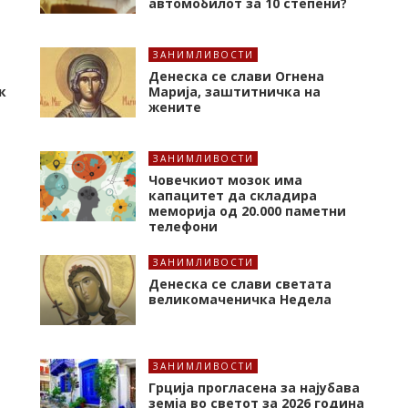
автомобилот за 10 степени?
ЗАНИМЛИВОСТИ
Денеска се слави Огнена
к
Марија, заштитничка на
жените
ЗАНИМЛИВОСТИ
Човечкиот мозок има
капацитет да складира
меморија од 20.000 паметни
телефони
ЗАНИМЛИВОСТИ
т
Денеска се слави светата
великомаченичка Недела
ЗАНИМЛИВОСТИ
Грција прогласена за најубава
земја во светот за 2026 година