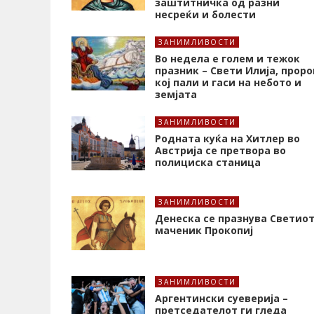
заштитничка од разни
несреќи и болести
ЗАНИМЛИВОСТИ
Во недела е голем и тежок
празник – Свети Илија, проро
кој пали и гаси на небото и
земјата
ЗАНИМЛИВОСТИ
Родната куќа на Хитлер во
Австрија се претвора во
полициска станица
ЗАНИМЛИВОСТИ
Денеска се празнува Светио
маченик Прокопиј
ЗАНИМЛИВОСТИ
Аргентински суеверија –
претседателот ги гледа