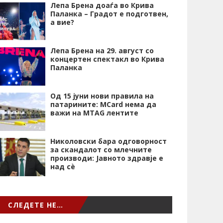
Лепа Брена доаѓа во Крива
Паланка – Градот е подготвен,
а вие?
Лепа Брена на 29. август со
концертен спектакл во Крива
Паланка
Од 15 јуни нови правила на
патарините: MCard нема да
важи на MTAG лентите
Николовски бара одговорност
за скандалот со млечните
производи: Јавното здравје е
над сѐ
СЛЕДЕТЕ НЕ…