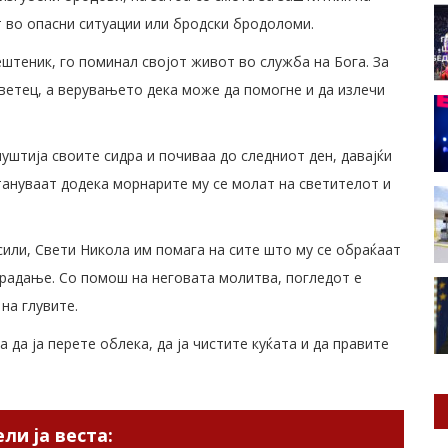
 во опасни ситуации или бродски бродоломи.
штеник, го поминал својот живот во служба на Бога. За
светец, а верувањето дека може да помогне и да излечи
спуштија своите сидра и почиваа до следниот ден, давајќи
стануваат додека морнарите му се молат на светителот и
сили, Свети Никола им помага на сите што му се обраќаат
радање. Со помош на неговата молитва, погледот е
 на глувите.
а да ја перете облека, да ја чистите куќата и да правите
ли ја веста: