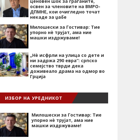
ценовен шок за граѓаните,
освен за членовите на ВМРО-
ДПМНЕ, кои очигледно точат
некаде за џабе
Милошески за Гостивар: Тие
упорно нѐ трујат, ама ние
машки издржуваме!
„Нѐ исфрли на улица со дете и
ни задржа 290 евра“: српско
семејство тврди дека
доживеало драма на одмор во
Грција
ИЗБОР НА УРЕДНИКОТ
Милошески за Гостивар: Тие
упорно нѐ трујат, ама ние
машки издржуваме!