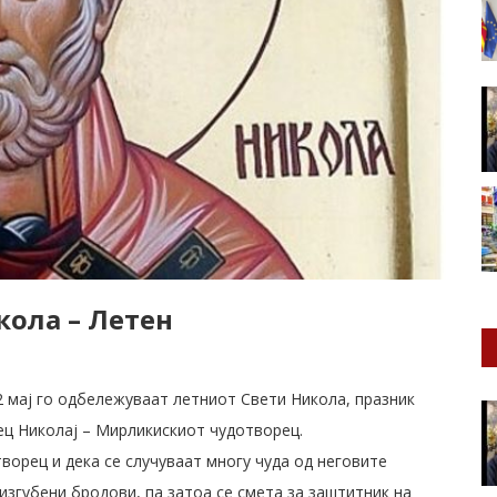
кола – Летен
2 мај го одбележуваат летниот Свети Никола, празник
ец Николај – Мирликискиот чудотворец.
ворец и дека се случуваат многу чуда од неговите
изгубени бродови, па затоа се смета за заштитник на