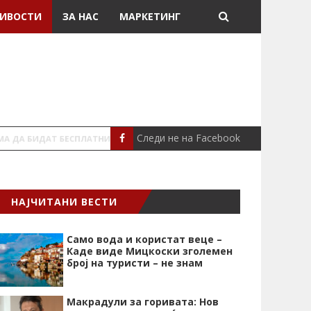
ИВОСТИ
ЗА НАС
МАРКЕТИНГ
Следи не на Facebook
АЛАРМАНТНО
МАКЕДОНИЈА
НАЈЧИТАНИ ВЕСТИ
Само вода и користат веце –
Каде виде Мицкоски зголемен
број на туристи – не знам
Макрадули за горивата: Нов