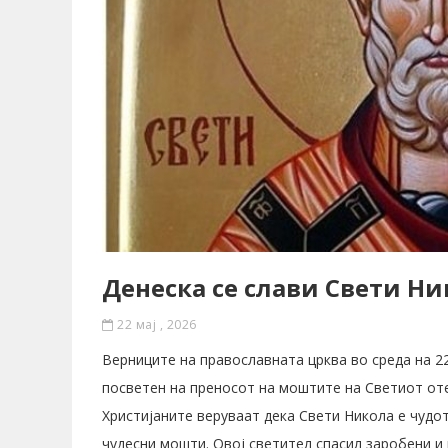
Денеска се слави Свети Ни
22 мај , 2026
Верниците на православната црква во среда на 2
посветен на преносот на моштите на Светиот от
Христијаните веруваат дека Свети Никола е чудот
чудесни мошти. Овој светител спасил заробени и 