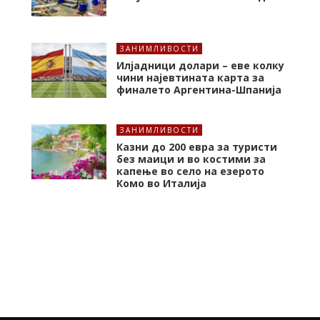
ЗАНИМЛИВОСТИ
Илјадници долари – еве колку
чини најевтината карта за
финалето Аргентина-Шпанија
ЗАНИМЛИВОСТИ
Казни до 200 евра за туристи
без маици и во костими за
капење во село на езерото
Комо во Италија