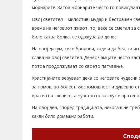
морнарите. Затоа морнарите често го повикуваат
Овој светител – милостив, мудар и бестрашен све
време на неговиот живот, тој веќе се сметал за 
било каква болка, се одржува до денес.
На овој датум, сите бродови, каде и да беа, ги и
слава на овој светител. Денес чамците често за
потоа продолжуваат со своето патување.
Христијаните веруваат дека со неговите чудесни 
за помош во болест, беспомошност и душевно ст
вратен на слепите, а чувството за слух е вратено
На овој ден, според традицијата, никогаш не треб
какви било домашни работи.
Споде