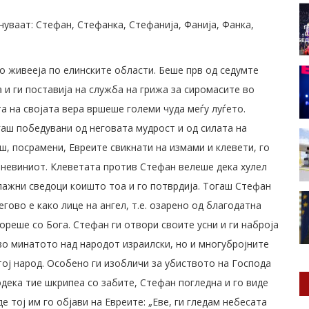
нуваат: Стефан, Стефанка, Стефанија, Фанија, Фанка,
о живееја по елинските области. Беше прв од седумте
 и ги поставија на служба на грижа за сиромасите во
та на својата вера вршеше големи чуда меѓу луѓето.
гаш победувани од неговата мудрост и од силата на
ш, посрамени, Евреите свикнати на измами и клевети, го
 невиниот. Клеветата против Стефан велеше дека хулел
 лажни сведоци коишто тоа и го потврдија. Тогаш Стефан
гово е како лице на ангел, т.е. озарено од благодатна
ореше со Бога. Стефан ги отвори своите усни и ги наброја
во минатото над народот израилски, но и многубројните
тој народ. Особено ги изобличи за убиството на Господа
одека тие шкрипеа со забите, Стефан погледна и го виде
 тој им го објави на Евреите: „Еве, ги гледам небесата