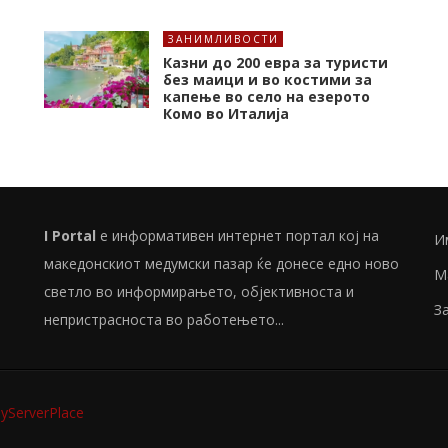
ЗАНИМЛИВОСТИ
Казни до 200 евра за туристи
без маици и во костими за
капење во село на езерото
Комо во Италија
I Portal
е информативен интернет портал кој на
И
македонскиот медумски пазар ќе донесе едно ново
М
светло во информирањето, објективноста и
З
непристрасноста во работењето...
ServerPlace