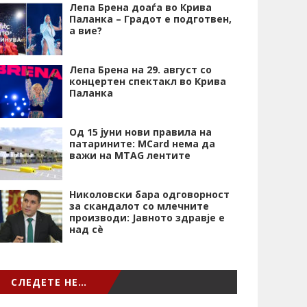
Лепа Брена доаѓа во Крива
Паланка – Градот е подготвен,
а вие?
Лепа Брена на 29. август со
концертен спектакл во Крива
Паланка
Од 15 јуни нови правила на
патарините: MCard нема да
важи на MTAG лентите
Николовски бара одговорност
за скандалот со млечните
производи: Јавното здравје е
над сѐ
СЛЕДЕТЕ НЕ…