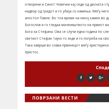
отворени и Синот Човечки кај седи од десната ст
надвор од градот и го убија со камења. Меѓу не
апостол Павле. Во тоа време на некој камен во 
Богослов и го гледаа мачеништвото на првиот мач
Бога за Стефана. Ова се случи една година по сл
светиот Стефан тајно го зеде и го погреба на сво
Така заврши во слава првенецот меѓу христијанс
Христос.
Споде
ПОВРЗАНИ ВЕСТИ