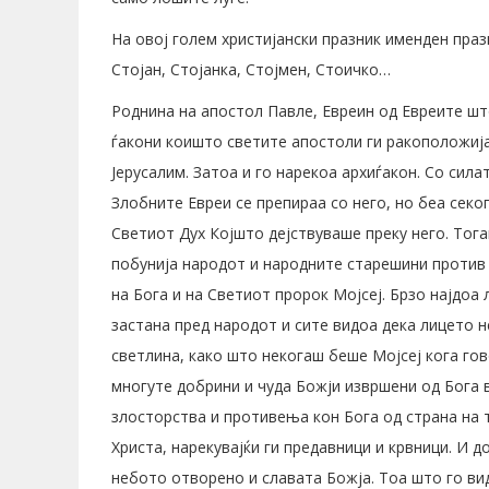
На овој голем христијански празник именден праз
Стојан, Стојанка, Стојмен, Стоичко…
Роднина на апостол Павле, Евреин од Евреите шт
ѓакони коишто светите апостоли ги ракоположија
Јерусалим. Затоа и го нарекоа архиѓакон. Со сила
Злобните Евреи се препираа со него, но беа секо
Светиот Дух Којшто дејствуваше преку него. Тога
побунија народот и народните старешини против
на Бога и на Светиот пророк Мојсеј. Брзо најдоа
застана пред народот и сите видоа дека лицето не
светлина, како што некогаш беше Мојсеј кога гов
многуте добрини и чуда Божји извршени од Бога 
злосторства и противења кон Бога од страна на 
Христа, нарекувајќи ги предавници и крвници. И д
небото отворено и славата Божја. Тоа што го виде