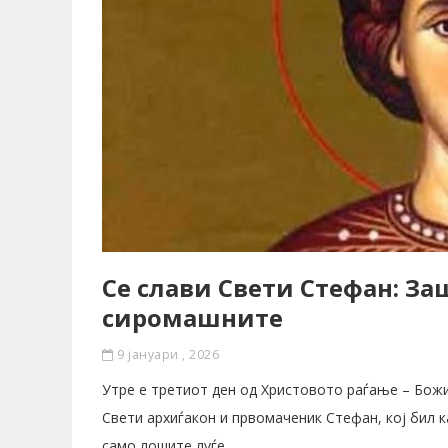
Се слави Свети Стефан: За
сиpoмашните
9 јануари , 2026
Утре е третиот ден од Христовото раѓање – Божи
Свети архиѓакон и првомаченик Стефан, кој бил 
само лошите луѓе.