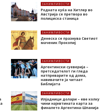
ЗАНИМЛИВОСТИ
Родната куќа на Хитлер во
Австрија се претвора во
полициска станица
ЗАНИМЛИВОСТИ
Денеска се празнува Светиот
маченик Прокопиј
ЗАНИМЛИВОСТИ
Аргентински суеверија –
претседателот ги гледа
натпреварите од дома,
навивачите ја читаат
Библијата
ЗАНИМЛИВОСТИ
а
Илјадници долари – еве колку
на
чини најевтината карта за
финалето Аргентина-Шпанија