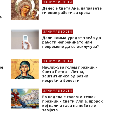
ЗАНИМЛИВОСТИ
Денес е Света Ана, направете
ги овие работи за среќа
е
ЗАНИМЛИВОСТИ
Дали клима-уредот треба да
работи непрекинато или
повремено да се исклучува?
ЗАНИМЛИВОСТИ
ој
Наближува голем празник –
Света Петка – Летна,
заштитничка од разни
несреќи и болести
ЗАНИМЛИВОСТИ
Во недела е голем и тежок
празник – Свети Илија, пророк
кој пали и гаси на небото и
земјата