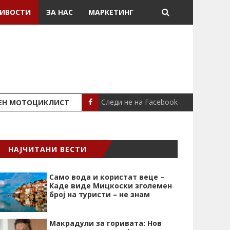
ИВОСТИ
ЗА НАС
МАРКЕТИНГ
Следи не на Facebook
ШЕН МОТОЦИКЛИСТ
СЕВЕРИНА ВО НИК
СЦЕНА
НАЈЧИТАНИ ВЕСТИ
Само вода и користат веце –
Каде виде Мицкоски зголемен
број на туристи – не знам
Макрадули за горивата: Нов