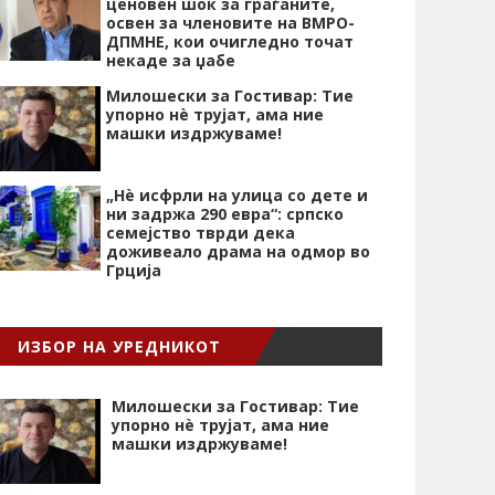
ценовен шок за граѓаните,
освен за членовите на ВМРО-
ДПМНЕ, кои очигледно точат
некаде за џабе
Милошески за Гостивар: Тие
упорно нѐ трујат, ама ние
машки издржуваме!
„Нѐ исфрли на улица со дете и
ни задржа 290 евра“: српско
семејство тврди дека
доживеало драма на одмор во
Грција
ИЗБОР НА УРЕДНИКОТ
Милошески за Гостивар: Тие
упорно нѐ трујат, ама ние
машки издржуваме!