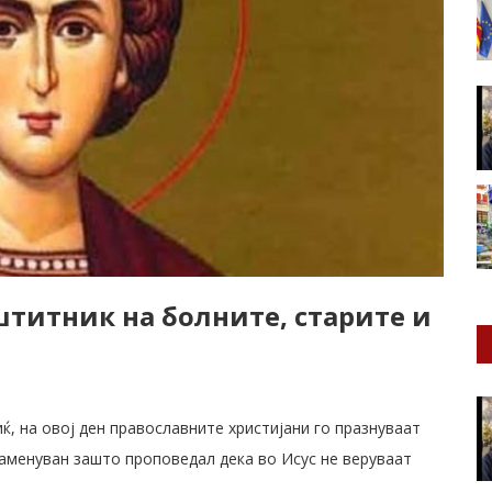
штитник на бoлнитe, стapите и
ќ, на овој ден православните христијани го празнуваат
каменуван зашто проповедал дека во Исус не веруваат