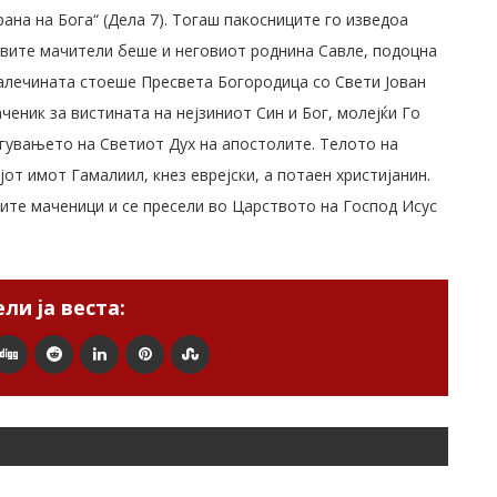
рана на Бога“ (Дела 7). Тогаш пакосниците го изведоа
говите мачители беше и неговиот роднина Савле, подоцна
далечината стоеше Пресвета Богородица со Свети Јован
еник за вистината на нејзиниот Син и Бог, молејќи Го
егувањето на Светиот Дух на апостолите. Телото на
јот имот Гамалиил, кнез еврејски, а потаен христијанин.
ките маченици и се пресели во Царството на Господ Исус
ли ја веста: