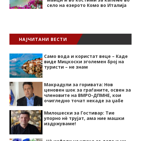
село на езерото Комо во Италија
НАЈЧИТАНИ ВЕСТИ
Само вода и користат веце – Каде
виде Мицкоски зголемен број на
туристи – не знам
Макрадули за горивата: Нов
ценовен шок за граѓаните, освен за
членовите на ВМРО-ДПМНЕ, кои
очигледно точат некаде за џабе
Милошески за Гостивар: Тие
упорно нѐ трујат, ама ние машки
издржуваме!