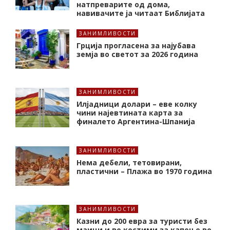
натпреварите од дома,
навивачите ја читаат Библијата
ЗАНИМЛИВОСТИ
Грција прогласена за најубава
земја во светот за 2026 година
ЗАНИМЛИВОСТИ
Илјадници долари – еве колку
чини најевтината карта за
финалето Аргентина-Шпанија
ЗАНИМЛИВОСТИ
Нема дебели, тетовирани,
пластични – Плажа во 1970 година
ЗАНИМЛИВОСТИ
Казни до 200 евра за туристи без
маици и во костими за капење во