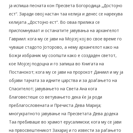
ја испиша песната кон Пресвета Богородица „Достојно
ест“. Заради овој настан таа келија и денес се нарекува
келијата „Достојно ест“. Во оваа прилика се
приспомнуваат и останатите јавувања на архангелот
Гавриил: кога му се јави на Мојсеј кој во свое време го
чуваше стадото Јоторово, а нему архангелот како на
Божји избраник му соопшти како е создаден светот,
кое Мојсеј подоцна и го запиша во Книгата на
Постанокот; кога му се јави на пророкот Даниил и му ја
објави тајната за идните царства и за доаѓањето на
Спасителот; јавувањето на Света Ана кога
благовестеше со ветувањето дека ќе Ја роди
преблагословената и Пречиста Дева Марија;
многукратното јавување на Пресветата Дева додека
Таа пребиваше во храмот ерусалимски; кога му се јави
на првосвештеникот Захариј и го извести за раѓањето