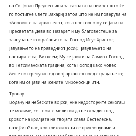
на Св. Јован Предвесник и за казната на немост што ќе
го постигне Свети Захариј затоа што не им поверува на
зборовите на архангелот; кога повторно му се јави на
Пресветата Дева во Назарет и му благовестеше за
зачнувањето и раѓањето на Господ Исус Христос;
јавувањето на праведниот Јосиф; јавувањето на
пастирите кај Витлеем; Му се јави и на Самиот Господ
во Гетсиманската градина, кога Господ како човек
беше поткрепуван од овој архангел пред страдањето;
кога им се јави на жените Мироносици итн.
Тропар
Водачу на небеските војски, ние недостојните секогаш
те молиме, со твоите молитви да нe оградиш под
кровот на крилјата на твојата слава бестелесна,
пазејќи н? нас, кои грижливо ти се приклонуваме и