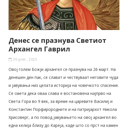
Денес се празнува Светиот
Архангел Гаврил
26 јули , 2025
Овој голем Божји архангел се празнува на 26 март. На
денешен ден пак, се слават и чествуваат неговите чуда
и јавувања низ целата историја на човечкото спасение.
Се смета дека оваа слава е востановена најпрво на
Света Гора во 9 век, за време на царевите Василиј и
Константин Порфирородните и на патријархот Никола
Хрисоверг, а по повод јавувањето на овој архангел во
една келија близу до Кареја, каде што со прст на камен