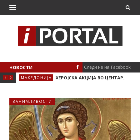
Следи не на Facebook
НОВОСТИ
ЛИТЕ И ВЕЛОСИПЕДИТЕ
ХЕРОЈСКА АКЦИЈА ВО ЦЕНТАРОТ НА СКОПЈЕ: ДВАЈЦА ГРАЃАНИ СКОКНАА ВО ВАРДАР И СПАСИЈА ЖЕНА
МАКЕДОНИЈА
СВЕ
ЗАНИМЛИВОСТИ