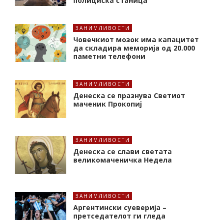
полициска станица
ЗАНИМЛИВОСТИ
Човечкиот мозок има капацитет
да складира меморија од 20.000
паметни телефони
ЗАНИМЛИВОСТИ
Денеска се празнува Светиот
маченик Прокопиј
ЗАНИМЛИВОСТИ
Денеска се слави светата
великомаченичка Недела
ЗАНИМЛИВОСТИ
Аргентински суеверија –
претседателот ги гледа