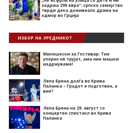
„Нѐ исфрли на улица со дете и ни
задржа 290 евра“: српско семејство
тврди дека доживеало драма на
одмор во Грција
ИЗБОР НА УРЕДНИКОТ
Милошески за Гостивар: Тие
упорно нѐ трујат, ама ние машки
издржуваме!
Лепа Брена доаѓа во Крива
Паланка – Градот е подготвен, а
вие?
Лепа Брена на 29. август со
концертен спектакл во Крива
Паланка