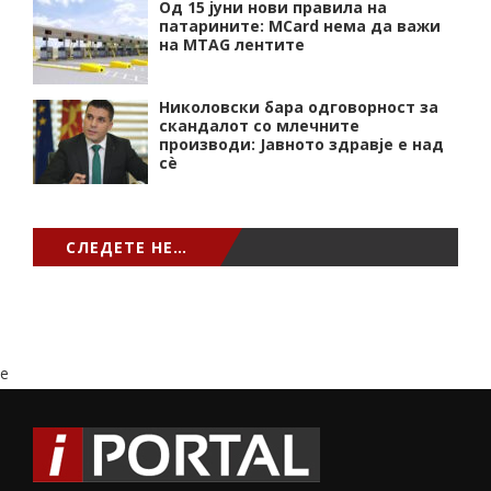
Од 15 јуни нови правила на
патарините: MCard нема да важи
на MTAG лентите
Николовски бара одговорност за
скандалот со млечните
производи: Јавното здравје е над
сѐ
СЛЕДЕТЕ НЕ…
e