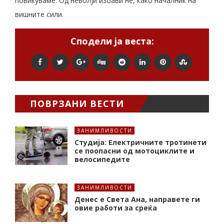
повикуваме: Од неволји избави не, како началник на
вишните сили.
Сподели ја веста:
ПОВРЗАНИ ВЕСТИ
ЗАНИМЛИВОСТИ
Студија: Електричните тротинети
се поопасни од мотоциклите и
велосипедите
ЗАНИМЛИВОСТИ
Денес е Света Ана, направете ги
овие работи за среќа