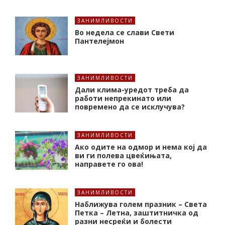
ЗАНИМЛИВОСТИ
Во недела се слави Свети
Пантелејмон
ЗАНИМЛИВОСТИ
Дали клима-уредот треба да
работи непрекинато или
повремено да се исклучува?
ЗАНИМЛИВОСТИ
Ако одите на одмор и нема кој да
ви ги полева цвеќињата,
направете го ова!
ЗАНИМЛИВОСТИ
Наближува голем празник – Света
Петка – Летна, заштитничка од
разни несреќи и болести