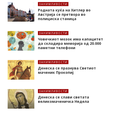
ЗАНИМЛИВОСТИ
Родната куќа на Хитлер во
Австрија се претвора во
полициска станица
ЗАНИМЛИВОСТИ
Човечкиот мозок има капацитет
да складира меморија од 20.000
паметни телефони
ЗАНИМЛИВОСТИ
Денеска се празнува Светиот
маченик Прокопиј
ЗАНИМЛИВОСТИ
Денеска се слави светата
великомаченичка Недела