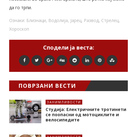
да го трпи.
Ознаки:
Близнаци
,
Водолија
,
Јарец
,
Развод
,
Стрелец
,
Хороскоп
Сподели ја веста:
ПОВРЗАНИ ВЕСТИ
ЗАНИМЛИВОСТИ
Студија: Електричните тротинети
се поопасни од мотоциклите и
велосипедите
ЗАНИМЛИВОСТИ