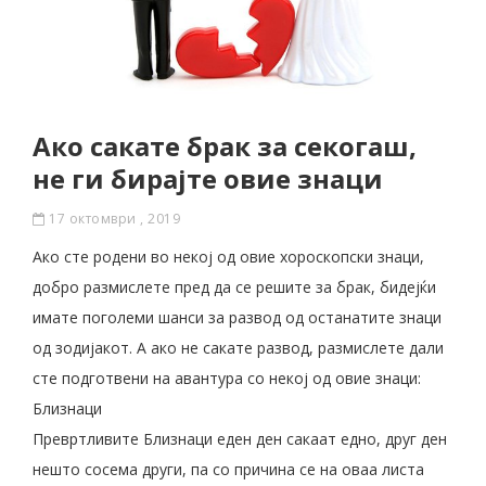
Ако сакате брак за секогаш,
не ги бирајте овие знаци
17 октомври , 2019
Ако сте родени во некој од овие хороскопски знаци,
добро размислете пред да се решите за брак, бидејќи
имате поголеми шанси за развод од останатите знаци
од зодијакот. А ако не сакате развод, размислете дали
сте подготвени на авантура со некој од овие знаци:
Близнаци
Превртливите Близнаци еден ден сакаат едно, друг ден
нешто сосема други, па со причина се на оваа листа