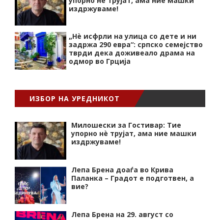
упорно нѐ трујат, ама ние машки
издржуваме!
„Нѐ исфрли на улица со дете и ни
задржа 290 евра“: српско семејство
тврди дека доживеало драма на
одмор во Грција
ИЗБОР НА УРЕДНИКОТ
Милошески за Гостивар: Тие
упорно нѐ трујат, ама ние машки
издржуваме!
Лепа Брена доаѓа во Крива
Паланка – Градот е подготвен, а
вие?
Лепа Брена на 29. август со