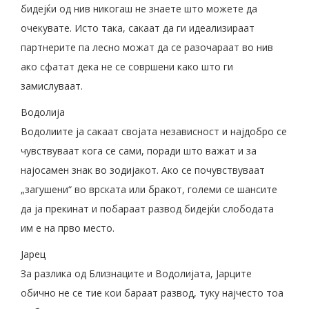
бидејќи од нив никогаш не знаете што можете да
очекувате. Исто така, сакаат да ги идеализираат
партнерите па лесно можат да се разочараат во нив
ако сфатат дека не се совршени како што ги
замислуваат.
Водолија
Водолиите ја сакаат својата независност и најдобро се
чувствуваат кога се сами, поради што важат и за
најосамен знак во зодијакот. Ако се почувствуваат
„загушени“ во врската или бракот, големи се шансите
да ја прекинат и побараат развод бидејќи слободата
им е на прво место.
Јарец
За разлика од Близнаците и Водолијата, Јарците
обично не се тие кои бараат развод, туку најчесто тоа