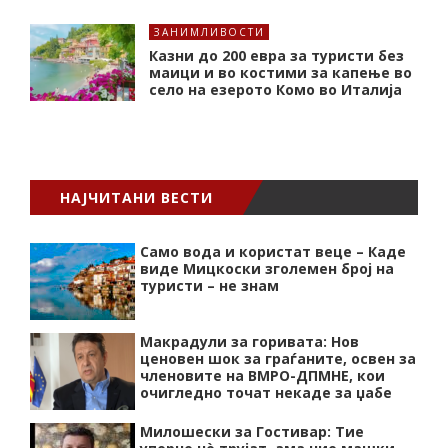
ЗАНИМЛИВОСТИ
Казни до 200 евра за туристи без
маици и во костими за капење во
село на езерото Комо во Италија
НАЈЧИТАНИ ВЕСТИ
Само вода и користат веце – Каде
виде Мицкоски зголемен број на
туристи – не знам
Макрадули за горивата: Нов
ценовен шок за граѓаните, освен за
членовите на ВМРО-ДПМНЕ, кои
очигледно точат некаде за џабе
Милошески за Гостивар: Тие