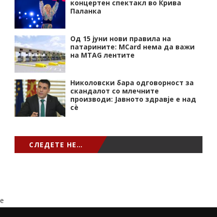
концертен спектакл во Крива
Паланка
Од 15 јуни нови правила на
патарините: MCard нема да важи
на MTAG лентите
Николовски бара одговорност за
скандалот со млечните
производи: Јавното здравје е над
сѐ
СЛЕДЕТЕ НЕ…
e