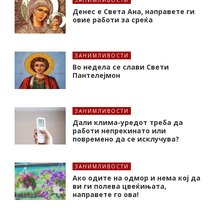
Денес е Света Ана, направете ги
овие работи за среќа
ЗАНИМЛИВОСТИ
Во недела се слави Свети
Пантелејмон
ЗАНИМЛИВОСТИ
Дали клима-уредот треба да
работи непрекинато или
повремено да се исклучува?
ЗАНИМЛИВОСТИ
Ако одите на одмор и нема кој да
ви ги полева цвеќињата,
направете го ова!