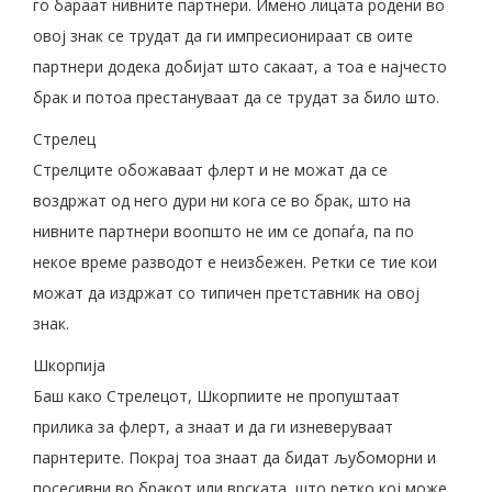
го бараат нивните партнери. Имено лицата родени во
овој знак се трудат да ги импресионираат св оите
партнери додека добијат што сакаат, а тоа е најчесто
брак и потоа престануваат да се трудат за било што.
Стрелец
Стрелците обожаваат флерт и не можат да се
воздржат од него дури ни кога се во брак, што на
нивните партнери воопшто не им се допаѓа, па по
некое време разводот е неизбежен. Ретки се тие кои
можат да издржат со типичен претставник на овој
знак.
Шкорпија
Баш како Стрелецот, Шкорпиите не пропуштаат
прилика за флерт, а знаат и да ги изневеруваат
парнтерите. Покрај тоа знаат да бидат љубоморни и
посесивни во бракот или врската, што ретко кој може