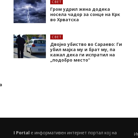
СВЕТ
Гром удрил жена додека
носела чадор за сонце на Крк
во Хрватска
СВЕТ
Двојно убиство во Сараево: Ги
убил мајка му и брат му, па
кажал дека ги испратил на
„подобро место“
а
I Portal
е информативен интернет портал кој на
И