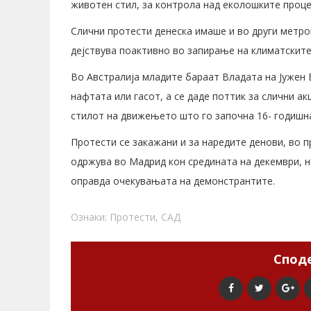
животен стил, за контрола над еколошките проце
Слични протести денеска имаше и во други метроп
дејствува поактивно во запирање на климатските
Во Австралија младите бараат Владата на Јужен В
нафтата или гасот, а се даде поттик за слични ак
стилот на движењето што го започна 16- годишна
Протести се закажани и за наредите денови, во п
одржува во Мадрид кон средината на декември, н
оправда очекувањата на демонстрантите.
Ознаки:
Протести
,
САД
Споде