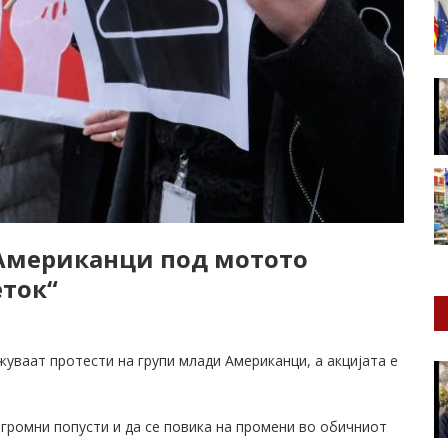
 Американци под мотото
еток“
жуваат протести на групи млади Американци, а акцијата е
огромни попусти и да се повика на промени во обичниот