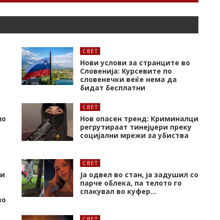
СВЕТ
Нови услови за странците во
Словенија: Курсевите по
словенечки веќе нема да
бидат бесплатни
СВЕТ
но
Нов опасен тренд: Криминалци
регрутираат тинејџери преку
социјални мрежи за убиства
СВЕТ
 и
Ја одвел во стан, ја задушил со
парче облека, па телото го
спакувал во куфер…
во
СВЕТ