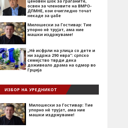
ценовен шок за граѓаните,
освен за членовите на ВМРО-
ДПМНЕ, кои очигледно точат
некаде за џабе
Милошески за Гостивар: Тие
упорно нѐ трујат, ама ние
машки издржуваме!
„Нѐ исфрли на улица со дете и
ни задржа 290 евра“: српско
семејство тврди дека
доживеало драма на одмор во
Грција
ИЗБОР НА УРЕДНИКОТ
Милошески за Гостивар: Тие
упорно нѐ трујат, ама ние
машки издржуваме!