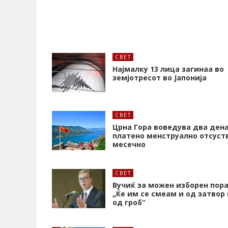
СВЕТ
Најмалку 13 лица загинаа во
земјотресот во Јапонија
СВЕТ
Црна Гора воведува два ден
платено менструално отсуст
месечно
СВЕТ
Вучиќ за можен изборен пора
„Ќе им се смеам и од затвор 
од гроб“