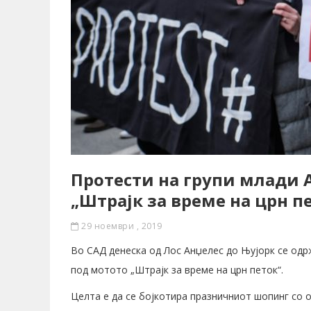
Протести на групи млади
„Штрајк за време на црн п
29 ноември , 2019
Во САД денеска од Лос Анџелес до Њујорк се одр
под мотото „Штрајк за време на црн петок“.
Целта е да се бојкотира празничниот шопинг со 