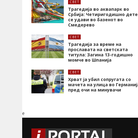
СВЕТ
Трагедија во аквапарк во
Србија: Четиригодишно дете
се удави во базенот во
Смедерево
СВЕТ
Трагедија за време на
прославата на светската
титула: Загина 13-годишно
момче во Шпанија
СВЕТ
Хрват ја убил сопругата со
мачета на улица во Германиј
пред очи на минувачи
e