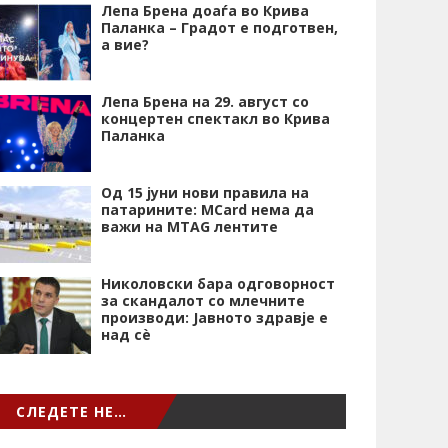
Лепа Брена доаѓа во Крива
Паланка – Градот е подготвен,
а вие?
Лепа Брена на 29. август со
концертен спектакл во Крива
Паланка
Од 15 јуни нови правила на
патарините: MCard нема да
важи на MTAG лентите
Николовски бара одговорност
за скандалот со млечните
производи: Јавното здравје е
над сѐ
СЛЕДЕТЕ НЕ…