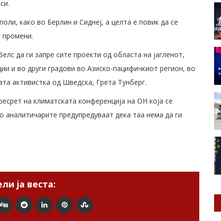
си.
оли, како во Берлин и Сиднеј, а целта е повик да се
 промени.
елс да ги запре сите проекти од областа на јагленот,
ции и во други градови во Азиско-пацифичкиот регион, во
та активистка од Шведска, Грета Тунберг.
ресрет на климатската конференција на ОН која се
о аналитичарите предупредуваат дека таа нема да ги
ли ја веста: