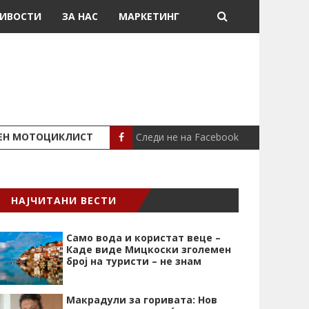
ИВОСТИ
ЗА НАС
МАРКЕТИНГ
Следи не на Facebook
ШЕН МОТОЦИКЛИСТ
СЕВЕРИНА ВО НИК
СЦЕНА
НАЈЧИТАНИ ВЕСТИ
Само вода и користат веце –
Каде виде Мицкоски зголемен
број на туристи – не знам
Макрадули за горивата: Нов