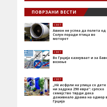
ПОВРЗАНИ ВЕСТИ
СВЕТ
Авион не успеа да полета од
Солун поради птица во
моторот
СВЕТ
Во Грција казнуваат и за бав
возење
СВЕТ
„Нѐ исфрли на улица со дете
ни задржа 290 евра“: српско
семејство тврди дека
доживеало драма на одмор 
Грција