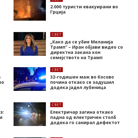
2.000 туристи евакуирани во
Грција
СВЕТ
„Како да се убие Меланија
Трамп“ – Иран објави видео со
директна закана кон
семејството на Трамп
СВЕТ
а
32-годишен маж во Косово
во
почина откако се задушил
додека јадел лубеница
СВЕТ
з:
Електричар загина откако
и
падна од електричен столб
додека го санирал дефектот