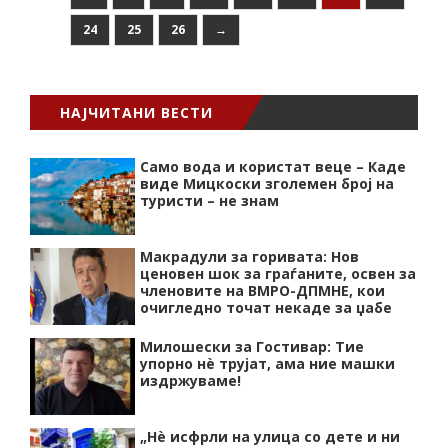
24
25
26
→
НАЈЧИТАНИ ВЕСТИ
Само вода и користат веце – Каде
виде Мицкоски зголемен број на
туристи – не знам
Макрадули за горивата: Нов
ценовен шок за граѓаните, освен за
членовите на ВМРО-ДПМНЕ, кои
очигледно точат некаде за џабе
Милошески за Гостивар: Тие
упорно нѐ трујат, ама ние машки
издржуваме!
„Нѐ исфрли на улица со дете и ни