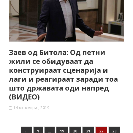
Заев од Битола: Од петни
жили се обидуваат да
конструираат сценарија и
лаги и реагираат заради тоа
што државата оди напред
(ВИДЕО)
14 октомври , 2019
←
1
…
19
20
21
22
23