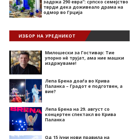
задржа 290 евра“: српско семејство
тврди дека доживеало драма на
одмор во Грција
ИЗБОР НА УРЕДНИКОТ
Милошески за Гостивар: Тие
упорно нѐ трујат, ама ние машки
издржуваме!
Лепа Брена доаѓа во Крива
Паланка – Градот е подготвен, а
вие?
Лепа Брена на 29. август со
концертен спектакл во Крива
Паланка
Од 15 јуни нови правила на