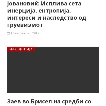
Јовановиќ: Исплива сета
инерција, ентропија,
интереси и наследство од
груевизмот
16 октомври , 2019
МАКЕДОНИЈА
Заев во Брисел на средби со