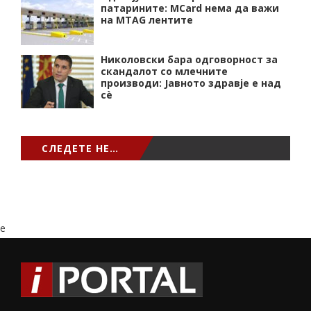
патарините: MCard нема да важи
на MTAG лентите
Николовски бара одговорност за
скандалот со млечните
производи: Јавното здравје е над
сѐ
СЛЕДЕТЕ НЕ…
e