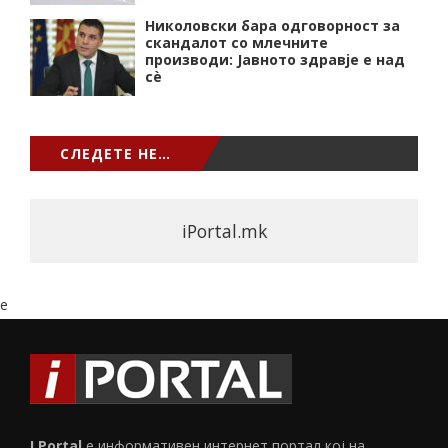
Николовски бара одговорност за
скандалот со млечните
производи: Јавното здравје е над
сѐ
СЛЕДЕТЕ НЕ…
iPortal.mk
e
I Portal
е информативен интернет портал кој на