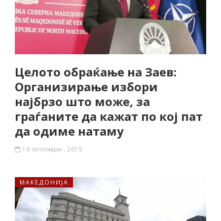
Целото обраќање на Заев:
Организирање избори
најбрзо што може, за
граѓаните да кажат по кој пат
да одиме натаму
19 октомври , 2019
МАКЕДОНИЈА