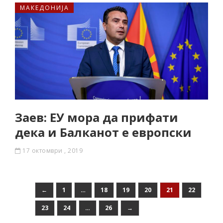
МАКЕДОНИЈА
Заев: ЕУ мора да прифати
дека и Балканот е европски
17 октомври , 2019
←
1
…
18
19
20
21
22
23
24
…
26
→