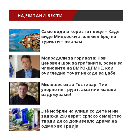
НАЈЧИТАНИ ВЕСТИ
Само вода и користат веце – Каде
виде Мицкоски зголемен број на
туристи – не знам
Макрадули за горивата: Нов
ценовен шок за граѓаните, освен за
членовите на ВМРО-ДПМНЕ, кои
очигледно точат некаде за џабе
Милошески за Гостивар: Тие
упорно нѐ трујат, ама ние машки
издржуваме!
„Нѐ исфрли на улица со дете и ни
задржа 290 евра“: српско семејство
тврди дека доживеало драма на
одмор во Грција