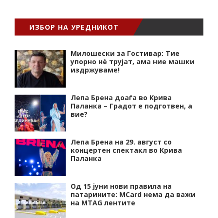
ИЗБОР НА УРЕДНИКОТ
Милошески за Гостивар: Тие
упорно нѐ трујат, ама ние машки
издржуваме!
Лепа Брена доаѓа во Крива
Паланка – Градот е подготвен, а
вие?
Лепа Брена на 29. август со
концертен спектакл во Крива
Паланка
Од 15 јуни нови правила на
патарините: MCard нема да важи
на MTAG лентите