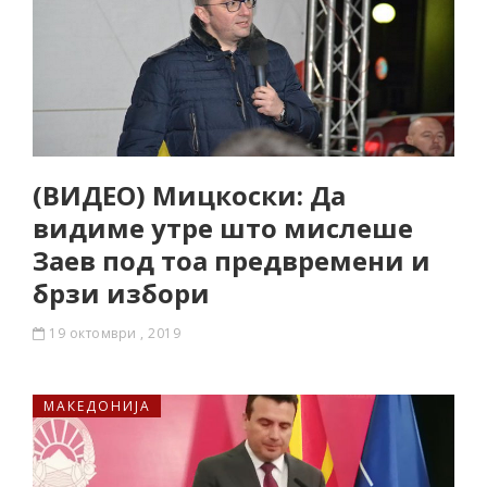
(ВИДЕО) Мицкоски: Да
видиме утре што мислеше
Заев под тоа предвремени и
брзи избори
19 октомври , 2019
МАКЕДОНИЈА