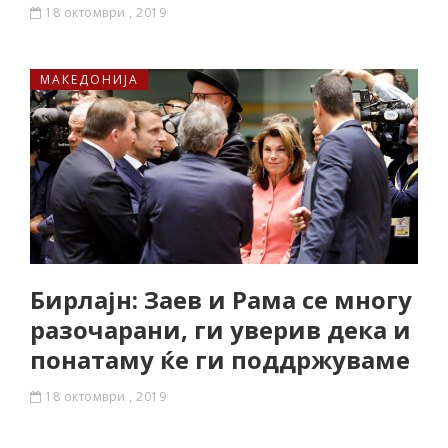
18 октомври , 2019
МАКЕДОНИЈА
Бирлајн: Заев и Рама се многу
разочарани, ги уверив дека и
понатаму ќе ги поддржуваме
18 октомври , 2019