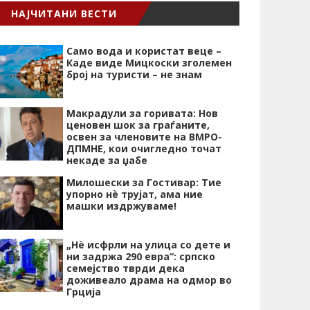
НАЈЧИТАНИ ВЕСТИ
Само вода и користат веце –
Каде виде Мицкоски зголемен
број на туристи – не знам
Макрадули за горивата: Нов
ценовен шок за граѓаните,
освен за членовите на ВМРО-
ДПМНЕ, кои очигледно точат
некаде за џабе
Милошески за Гостивар: Тие
упорно нѐ трујат, ама ние
машки издржуваме!
„Нѐ исфрли на улица со дете и
ни задржа 290 евра“: српско
семејство тврди дека
доживеало драма на одмор во
Грција