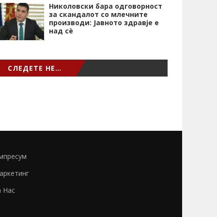
Николовски бара одговорност
за скандалот со млечните
производи: Јавното здравје е
над сѐ
СЛЕДЕТЕ НЕ…
мпресум
аркетинг
а Нас