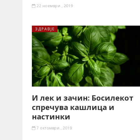
22 ноември , 2019
ЗДРАВЈЕ
И лек и зачин: Босилекот
спречува кашлица и
настинки
7 октомври , 2019