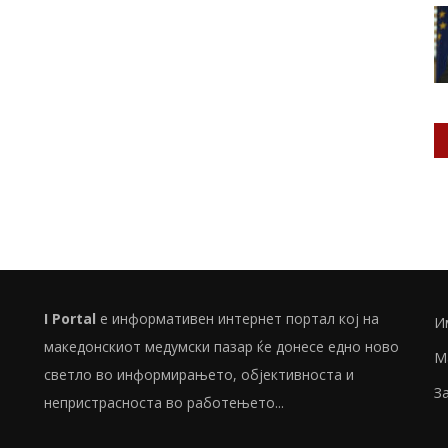
I Portal
е информативен интернет портал кој на
И
македонскиот медумски пазар ќе донесе едно ново
М
светло во информирањето, објективноста и
З
непристрасноста во работењето...