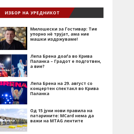
ИЗБОР НА УРЕДНИКОТ
Милошески за Гостивар: Тие
упорно нѐ трујат, ама ние
машки издржуваме!
Лепа Брена доаѓа во Крива
Паланка – Градот е подготвен,
а вие?
Лепа Брена на 29. август со
концертен спектакл во Крива
Паланка
Од 15 јуни нови правила на
патарините: MCard нема да
важи на MTAG лентите