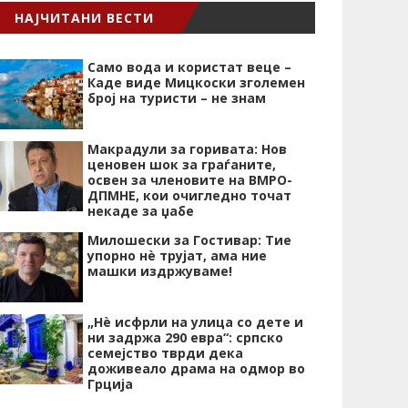
НАЈЧИТАНИ ВЕСТИ
Само вода и користат веце –
Каде виде Мицкоски зголемен
број на туристи – не знам
Макрадули за горивата: Нов
ценовен шок за граѓаните,
освен за членовите на ВМРО-
ДПМНЕ, кои очигледно точат
некаде за џабе
Милошески за Гостивар: Тие
упорно нѐ трујат, ама ние
машки издржуваме!
„Нѐ исфрли на улица со дете и
ни задржа 290 евра“: српско
семејство тврди дека
доживеало драма на одмор во
Грција