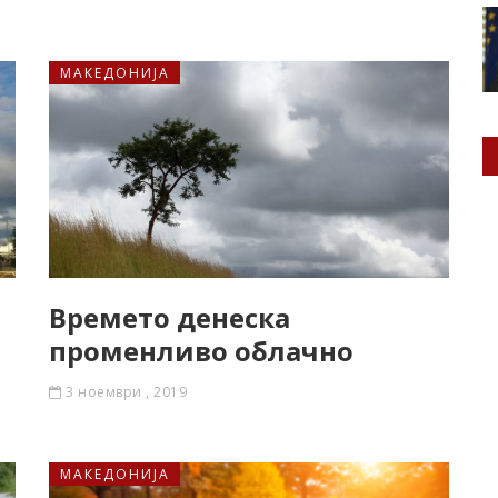
МАКЕДОНИЈА
Времето денеска
а
променливо облачно
3 ноември , 2019
МАКЕДОНИЈА