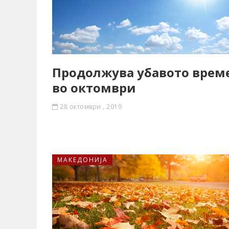
Продолжува убавото врем
во октомври
28 октомври , 2019
МАКЕДОНИЈА