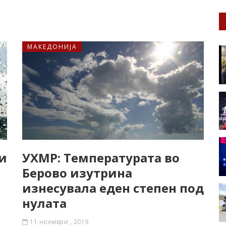
МАКЕДОНИЈА
 и
УХМР: Температурата во
Берово изутрина
изнесувала еден степен под
нулата
11 ноември , 2019