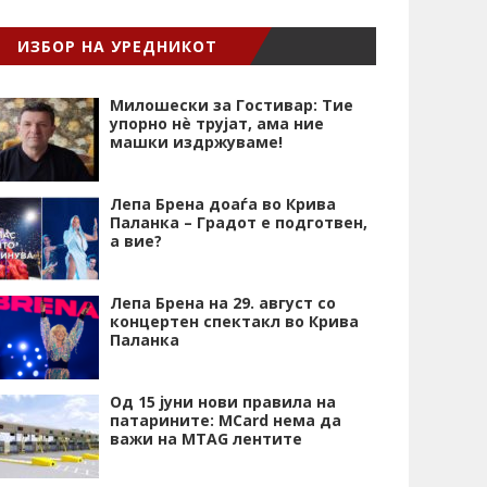
ИЗБОР НА УРЕДНИКОТ
Милошески за Гостивар: Тие
упорно нѐ трујат, ама ние
машки издржуваме!
Лепа Брена доаѓа во Крива
Паланка – Градот е подготвен,
а вие?
Лепа Брена на 29. август со
концертен спектакл во Крива
Паланка
Од 15 јуни нови правила на
патарините: MCard нема да
важи на MTAG лентите