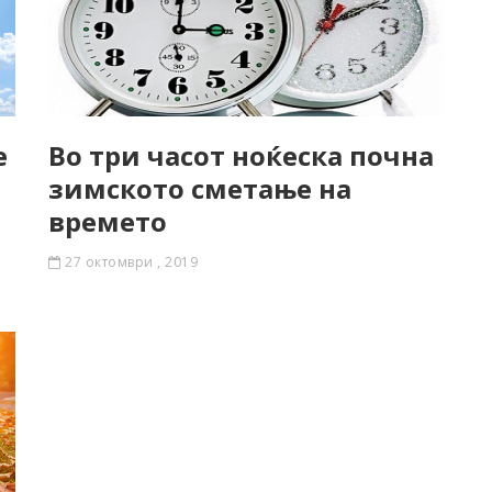
е
Во три часот ноќеска почна
зимското сметање на
времето
27 октомври , 2019