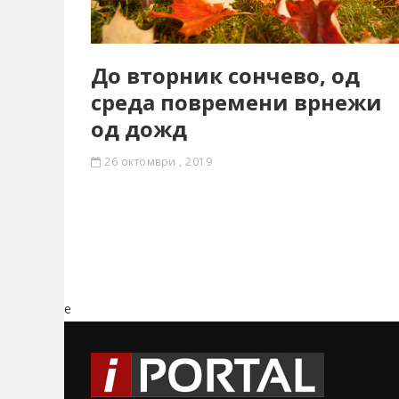
До вторник сончево, од
среда повремени врнежи
од дожд
26 октомври , 2019
e