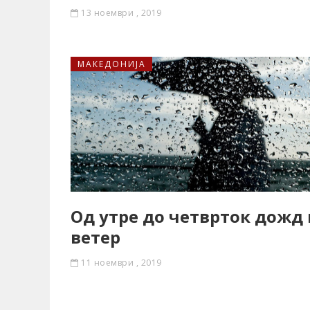
13 ноември , 2019
МАКЕДОНИЈА
Од утре до четврток дожд
ветер
11 ноември , 2019