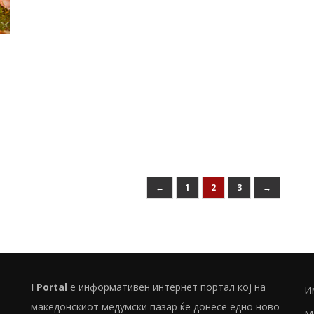
←
1
2
3
→
I Portal
е информативен интернет портал кој на
И
македонскиот медумски пазар ќе донесе едно ново