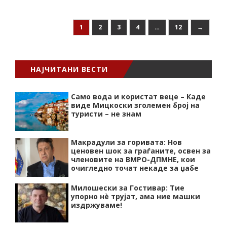
1
2
3
4
…
12
→
НАЈЧИТАНИ ВЕСТИ
Само вода и користат веце – Каде
виде Мицкоски зголемен број на
туристи – не знам
Макрадули за горивата: Нов
ценовен шок за граѓаните, освен за
членовите на ВМРО-ДПМНЕ, кои
очигледно точат некаде за џабе
Милошески за Гостивар: Тие
упорно нѐ трујат, ама ние машки
издржуваме!