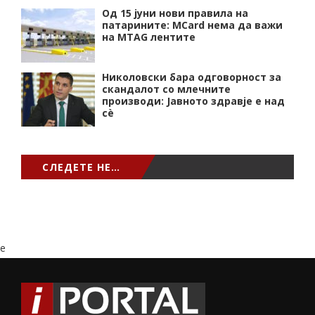
Од 15 јуни нови правила на
патарините: MCard нема да важи
на MTAG лентите
Николовски бара одговорност за
скандалот со млечните
производи: Јавното здравје е над
сѐ
СЛЕДЕТЕ НЕ…
e