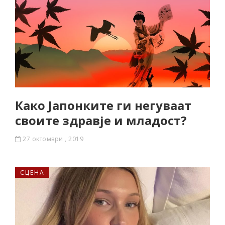
Како Јапонките ги негуваат
своите здравје и младост?
27 октомври , 2019
СЦЕНА