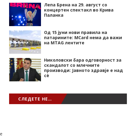
Лепа Брена на 29. август со
концертен спектакл во Крива
Паланка
Од 15 јуни нови правила на
патарините: MCard нема да важи
на MTAG лентите
Николовски бара одговорност за
скандалот со млечните
производи: Јавното здравје е над
сѐ
СЛЕДЕТЕ НЕ…
e