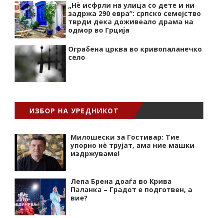
„Нѐ исфрли на улица со дете и ни
задржа 290 евра“: српско семејство
тврди дека доживеало драма на
одмор во Грција
Ограбена црква во кривопаланечко
село
ИЗБОР НА УРЕДНИКОТ
Милошески за Гостивар: Тие
упорно нѐ трујат, ама ние машки
издржуваме!
Лепа Брена доаѓа во Крива
Паланка – Градот е подготвен, а
вие?