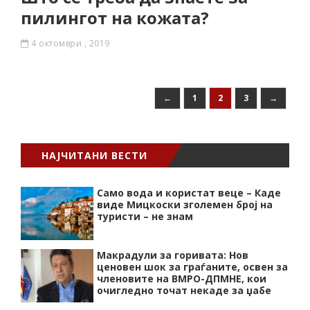
пилингот на кожата?
4 октомври , 2019
←
1
2
3
→
НАЈЧИТАНИ ВЕСТИ
Само вода и користат веце – Каде
виде Мицкоски зголемен број на
туристи – не знам
Макрадули за горивата: Нов
ценовен шок за граѓаните, освен за
членовите на ВМРО-ДПМНЕ, кои
очигледно точат некаде за џабе