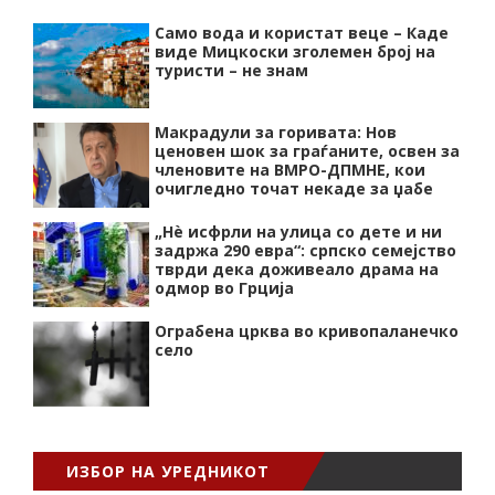
Само вода и користат веце – Каде
виде Мицкоски зголемен број на
туристи – не знам
Макрадули за горивата: Нов
ценовен шок за граѓаните, освен за
членовите на ВМРО-ДПМНЕ, кои
очигледно точат некаде за џабе
„Нѐ исфрли на улица со дете и ни
задржа 290 евра“: српско семејство
тврди дека доживеало драма на
одмор во Грција
Ограбена црква во кривопаланечко
село
ИЗБОР НА УРЕДНИКОТ