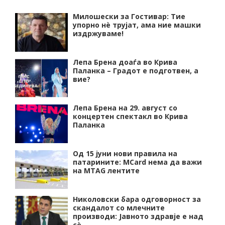
Милошески за Гостивар: Тие
упорно нѐ трујат, ама ние машки
издржуваме!
Лепа Брена доаѓа во Крива
Паланка – Градот е подготвен, а
вие?
Лепа Брена на 29. август со
концертен спектакл во Крива
Паланка
Од 15 јуни нови правила на
патарините: MCard нема да важи
на MTAG лентите
Николовски бара одговорност за
скандалот со млечните
производи: Јавното здравје е над
сѐ