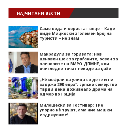
НАЈЧИТАНИ ВЕСТИ
Само вода и користат веце – Каде
виде Мицкоски зголемен број на
туристи – не знам
Макрадули за горивата: Нов
ценовен шок за граѓаните, освен за
членовите на ВМРО-ДПМНЕ, кои
очигледно точат некаде за џабе
„Нѐ исфрли на улица со дете и ни
задржа 290 евра“: српско семејство
тврди дека доживеало драма на
одмор во Грција
Милошески за Гостивар: Тие
упорно нѐ трујат, ама ние машки
издржуваме!