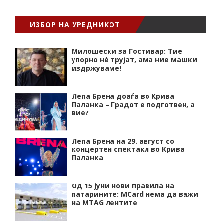
ИЗБОР НА УРЕДНИКОТ
Милошески за Гостивар: Тие
упорно нѐ трујат, ама ние машки
издржуваме!
Лепа Брена доаѓа во Крива
Паланка – Градот е подготвен, а
вие?
Лепа Брена на 29. август со
концертен спектакл во Крива
Паланка
Од 15 јуни нови правила на
патарините: MCard нема да важи
на MTAG лентите