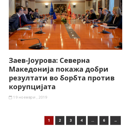
Заев-Јоурова: Северна
Македонија покажа добри
резултати во борбта против
корупцијата
19 ноември , 2019
1
2
3
4
…
6
→