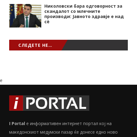
Николовски бара одговорност за
скандалот со млечните
производи: Јавното здравје е над
сѐ
СЛЕДЕТЕ НЕ…
e
I Portal
е информативен интернет портал кој на
македонскиот медумски пазар ќе донесе едно ново