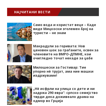
НАЈЧИТАНИ ВЕСТИ
Само вода и користат веце – Каде
виде Мицкоски зголемен број на
туристи – не знам
Макрадули за горивата: Нов
ценовен шок за граѓаните, освен за
членовите на ВМРО-ДПМНЕ, кои
очигледно точат некаде за џабе
Милошески за Гостивар: Тие
упорно нѐ трујат, ама ние машки
издржуваме!
„Нѐ исфрли на улица со дете и ни
задржа 290 евра“: српско семејство
тврди дека доживеало драма на
одмор во Грција