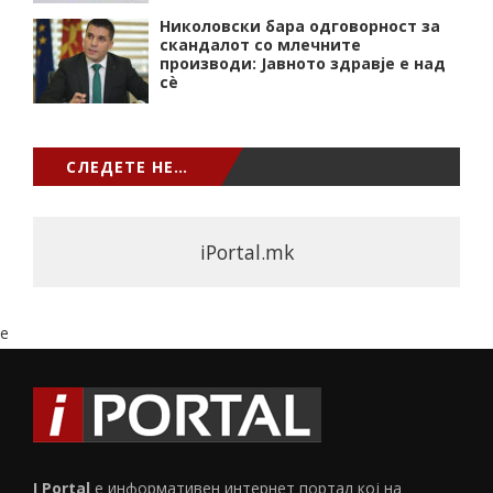
Николовски бара одговорност за
скандалот со млечните
производи: Јавното здравје е над
сѐ
СЛЕДЕТЕ НЕ…
iPortal.mk
e
I Portal
е информативен интернет портал кој на