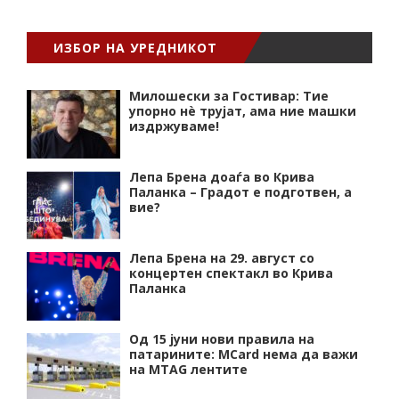
ИЗБОР НА УРЕДНИКОТ
Милошески за Гостивар: Тие
упорно нѐ трујат, ама ние машки
издржуваме!
Лепа Брена доаѓа во Крива
Паланка – Градот е подготвен, а
вие?
Лепа Брена на 29. август со
концертен спектакл во Крива
Паланка
Од 15 јуни нови правила на
патарините: MCard нема да важи
на MTAG лентите