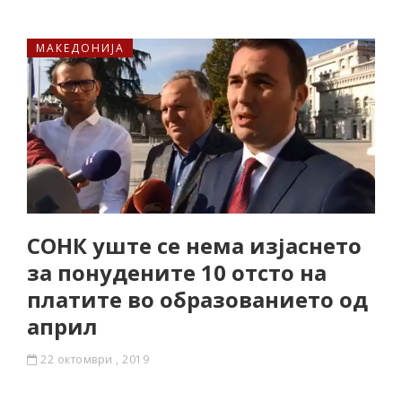
МАКЕДОНИЈА
СОНК уште се нема изјаснето
за понудените 10 отсто на
платите во образованието од
април
22 октомври , 2019