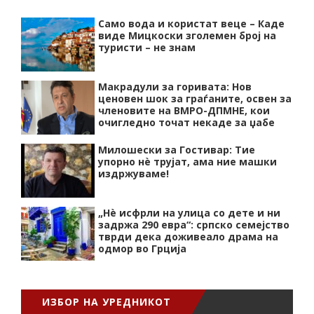
Само вода и користат веце – Каде
виде Мицкоски зголемен број на
туристи – не знам
Макрадули за горивата: Нов
ценовен шок за граѓаните, освен за
членовите на ВМРО-ДПМНЕ, кои
очигледно точат некаде за џабе
Милошески за Гостивар: Тие
упорно нѐ трујат, ама ние машки
издржуваме!
„Нѐ исфрли на улица со дете и ни
задржа 290 евра“: српско семејство
тврди дека доживеало драма на
одмор во Грција
ИЗБОР НА УРЕДНИКОТ