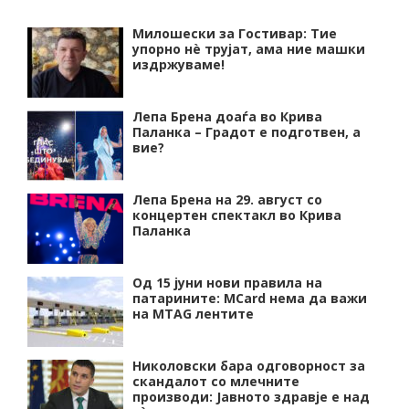
Милошески за Гостивар: Тие
упорно нѐ трујат, ама ние машки
издржуваме!
Лепа Брена доаѓа во Крива
Паланка – Градот е подготвен, а
вие?
Лепа Брена на 29. август со
концертен спектакл во Крива
Паланка
Од 15 јуни нови правила на
патарините: MCard нема да важи
на MTAG лентите
Николовски бара одговорност за
скандалот со млечните
производи: Јавното здравје е над