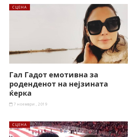
СЦЕНА
Гал Гадот емотивна за
роденденот на нејзината
ќерка
7 ноември , 2019
СЦЕНА