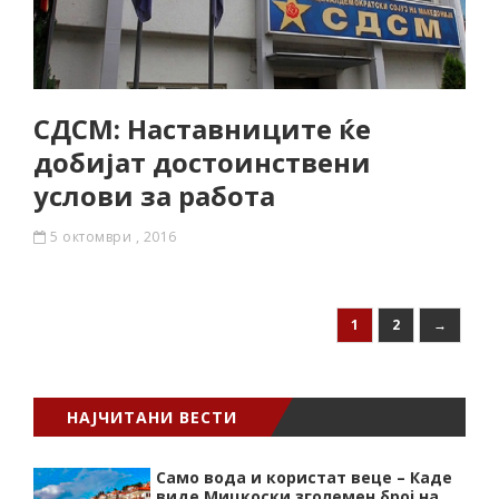
СДСМ: Наставниците ќе
добијат достоинствени
услови за работа
5 октомври , 2016
1
2
→
НАЈЧИТАНИ ВЕСТИ
Само вода и користат веце – Каде
виде Мицкоски зголемен број на