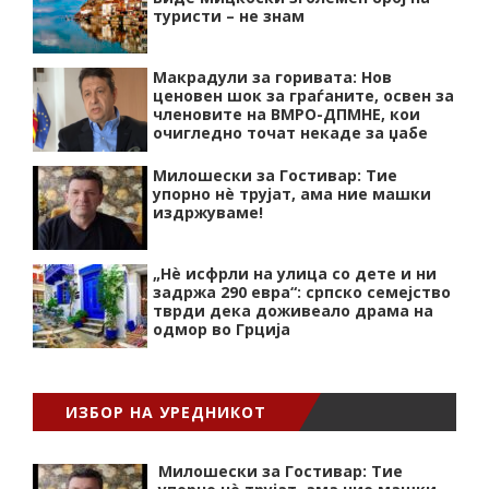
туристи – не знам
Макрадули за горивата: Нов
ценовен шок за граѓаните, освен за
членовите на ВМРО-ДПМНЕ, кои
очигледно точат некаде за џабе
Милошески за Гостивар: Тие
упорно нѐ трујат, ама ние машки
издржуваме!
„Нѐ исфрли на улица со дете и ни
задржа 290 евра“: српско семејство
тврди дека доживеало драма на
одмор во Грција
ИЗБОР НА УРЕДНИКОТ
Милошески за Гостивар: Тие