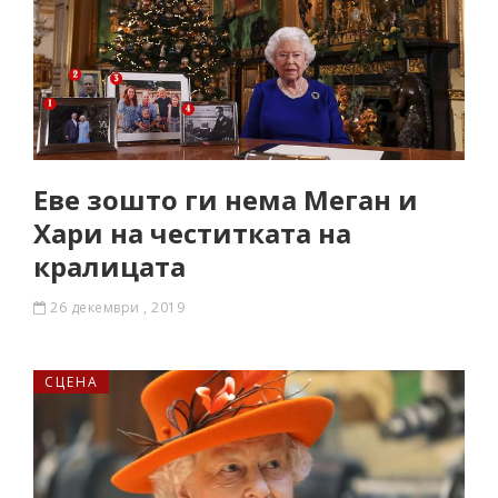
Еве зошто ги нема Меган и
Хари на честитката на
кралицата
26 декември , 2019
СЦЕНА