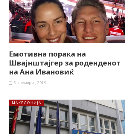
Емотивна порака на
Швајнштајгер за роденденот
на Ана Ивановиќ
6 ноември , 2019
МАКЕДОНИЈА