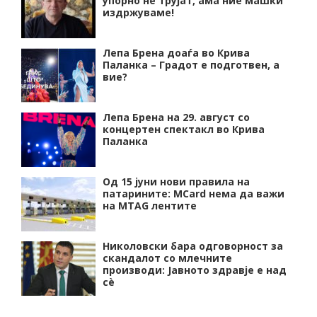
упорно нѐ трујат, ама ние машки
издржуваме!
Лепа Брена доаѓа во Крива
Паланка – Градот е подготвен, а
вие?
Лепа Брена на 29. август со
концертен спектакл во Крива
Паланка
Од 15 јуни нови правила на
патарините: MCard нема да важи
на MTAG лентите
Николовски бара одговорност за
скандалот со млечните
производи: Јавното здравје е над
сѐ