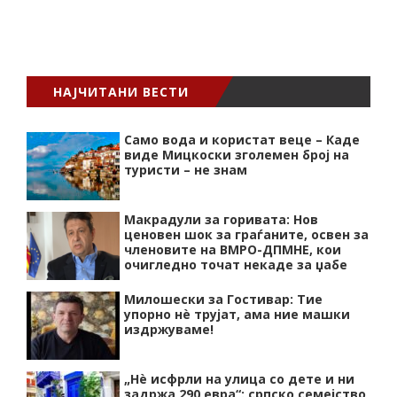
НАЈЧИТАНИ ВЕСТИ
Само вода и користат веце – Каде
виде Мицкоски зголемен број на
туристи – не знам
Макрадули за горивата: Нов
ценовен шок за граѓаните, освен за
членовите на ВМРО-ДПМНЕ, кои
очигледно точат некаде за џабе
Милошески за Гостивар: Тие
упорно нѐ трујат, ама ние машки
издржуваме!
„Нѐ исфрли на улица со дете и ни
задржа 290 евра“: српско семејство