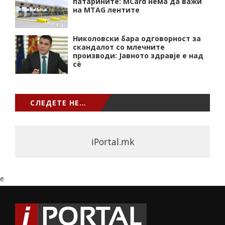
патарините: MCard нема да важи
на MTAG лентите
Николовски бара одговорност за
скандалот со млечните
производи: Јавното здравје е над
сѐ
СЛЕДЕТЕ НЕ…
iPortal.mk
e