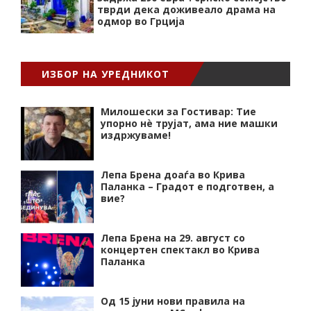
тврди дека доживеало драма на
одмор во Грција
ИЗБОР НА УРЕДНИКОТ
Милошески за Гостивар: Тие
упорно нѐ трујат, ама ние машки
издржуваме!
Лепа Брена доаѓа во Крива
Паланка – Градот е подготвен, а
вие?
Лепа Брена на 29. август со
концертен спектакл во Крива
Паланка
Од 15 јуни нови правила на