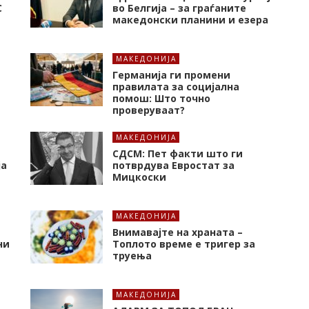
C
во Белгија – за граѓаните
македонски планини и езера
МАКЕДОНИЈА
Германија ги промени
правилата за социјална
помош: Што точно
проверуваат?
МАКЕДОНИЈА
СДСМ: Пет факти што ги
ја
потврдува Евростат за
Мицкоски
МАКЕДОНИЈА
Внимавајте на храната –
ни
Топлото време е тригер за
труења
МАКЕДОНИЈА