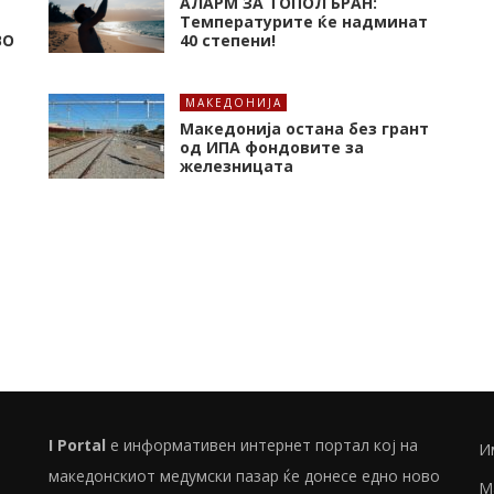
Е
АЛАРМ ЗА ТОПОЛ БРАН:
Tемпературите ќе надминат
ВО
40 степени!
МАКЕДОНИЈА
Македонија остана без грант
од ИПА фондовите за
железницата
I Portal
е информативен интернет портал кој на
И
македонскиот медумски пазар ќе донесе едно ново
М