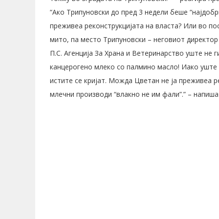
“Ако Трипуновски до пред 3 недели беше “најдобр
преживеа реконструкцијата на власта? Или во по
мито, па место Трипуновски – неговиот директор
П.С.
Агенција За Храна и Ветеринарство
уште не г
канцерогено млеко со палмино масло! Иако уште
истите се кријат. Можда Цветан не ја преживеа р
млечни производи “влакно не им фали”.” – напиша