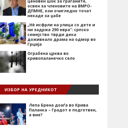
ценовен шок за граѓаните,
освен за членовите на ВМРО-
ДПМНЕ, кои очигледно точат
некаде за џабе
„Нѐ исфрли на улица со дете и
ни задржа 290 евра“: српско
семејство тврди дека
доживеало драма на одмор во
Грција
Ограбена црква во
кривопаланечко село
ИЗБОР НА УРЕДНИКОТ
Лепа Брена доаѓа во Крива
Паланка – Градот е подготвен,
а вие?