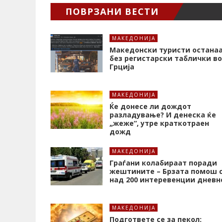
ПОВРЗАНИ ВЕСТИ
МАКЕДОНИЈА
Македонски туристи остана
без регистарски таблички во
Грција
МАКЕДОНИЈА
Ќе донесе ли дождот
разладување? И денеска ќе
„жеже“, утре краткотраен
дожд
МАКЕДОНИЈА
Граѓани колабираат поради
жештините – Брзата помош 
над 200 интеревенции дневн
МАКЕДОНИЈА
Подгответе се за пекол: