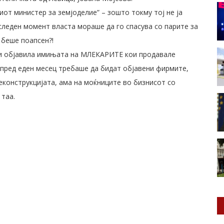
иот министер за земјоделие” – зошто токму тој не ја
следен момент власта мораше да го спасува со парите за
 беше поапсен?!
и објавила имињата на МЛЕКАРИТЕ кои продавале
 пред еден месец требаше да бидат објавени фирмите,
еконструкцијата, ама на моќниците во бизнисот со
 таа.