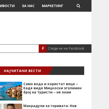
ИВОСТИ
ЗА НАС
МАРКЕТИНГ
Следи не на Facebook
МЕСИ ДОНИРАШЕ 8
СПОРТ
НАЈЧИТАНИ ВЕСТИ
Само вода и користат веце –
Каде виде Мицкоски зголемен
број на туристи – не знам
Макрадули за горивата: Нов