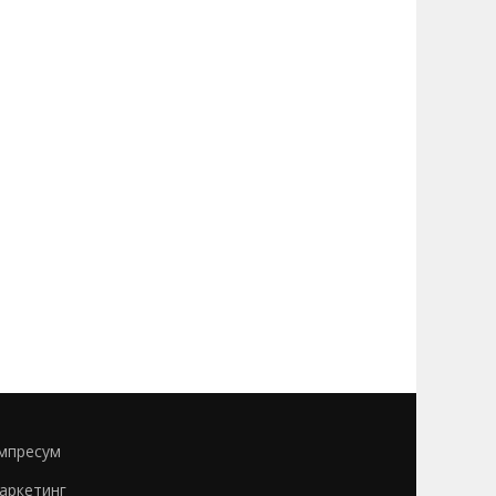
мпресум
аркетинг