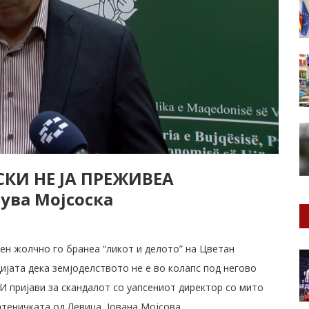
КИ НЕ ЈА ПРЕЖИВЕА
ува Мојсоска
ден жолчно го бранеа “ликот и делото” на Цветан
ијата дека земјоделството не е во колапс под негово
И пријави за скандалот со уапсениот директор со мито
атеничката од Левица, Јована Мојсова.