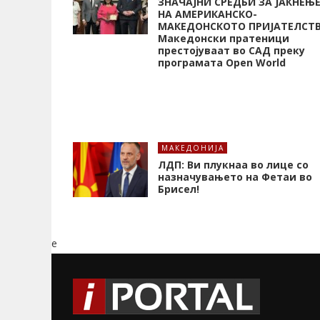
ЗНАЧАЈНИ СРЕДБИ ЗА ЈАКНЕЊ
НА АМЕРИКАНСКО-
МАКЕДОНСКОТО ПРИЈАТЕЛСТ
Македонски пратеници
престојуваат во САД преку
програмата Open World
МАКЕДОНИЈА
ЛДП: Ви плукнаа во лице со
назначувањето на Фетаи во
Брисел!
e