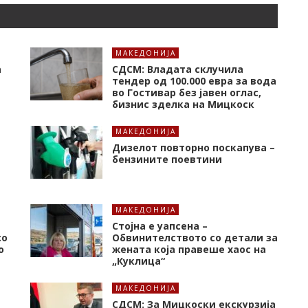
МАКЕДОНИЈА
а
СДСМ: Владата склучила
тендер од 100.000 евра за вода
во Гостивар без јавен оглас,
бизнис зделка на Мицкоск
МАКЕДОНИЈА
Дизелот повторно поскапува –
бензините поевтини
МАКЕДОНИЈА
Стојна е уапсена –
со
Обвинителството со детали за
о
жената која правеше хаос на
„Куклица“
МАКЕДОНИЈА
СДСМ: За Мицкоски екскурзија