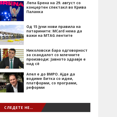
Лепа Брена на 29. август со
концертен спектакл во Крива
Паланка
Од 15 јуни нови правила на
патарините: MCard нема да
важи на MTAG лентите
Николовски бара одговорност
за скандалот со млечните
производи: Јавното здравје е
над сѐ
Апел е до ВМРО. Ајде да
водиме битка со идеи,
платформи, со програми,
реформи
СЛЕДЕТЕ НЕ…