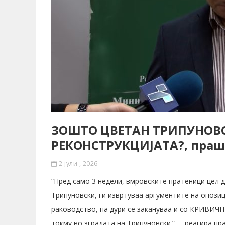
ЗОШТО ЦВЕТАН ТРИПУНОВС
РЕКОНСТРУКЦИЈАТА?, праш
2 јули , 2026
“Пред само 3 недели, вмровските пратеници цел 
Трипуновски, ги извртуваа аргументите на опозиц
раководство, па дури се закануваа и со КРИВИЧН
токму во зградата на Трипуновски.” – реагира пр