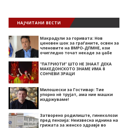
НАЈЧИТАНИ ВЕСТИ
Макрадули за горивата: Нов
ценовен шок за граѓаните, освен за
членовите на ВМРО-ДПМНЕ, кои
очигледно точат некаде за џабе
“ПАТРИОТИ” ШТО НЕ ЗНААТ ДЕКА
МАКЕДОНСКОТО ЗНАМЕ ИМА 8
СОНЧЕВИ ЗРАЦИ
Милошески за Гостивар: Тие
упорно нѐ трујат, ама ние машки
издржуваме!
Затворено родилиште, гинеколози
пред пензија: Неизвесна иднина на
грижата за женско здравје во