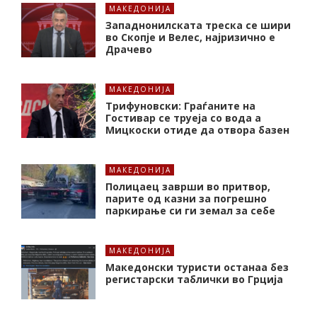
МАКЕДОНИЈА
Западнонилската треска се шири
во Скопје и Велес, најризично е
Драчево
МАКЕДОНИЈА
Трифуновски: Граѓаните на
Гостивар се труеја со вода а
Мицкоски отиде да отвора базен
МАКЕДОНИЈА
Полицаец заврши во притвор,
парите од казни за погрешно
паркирање си ги земал за себе
МАКЕДОНИЈА
Македонски туристи останаа без
регистарски таблички во Грција