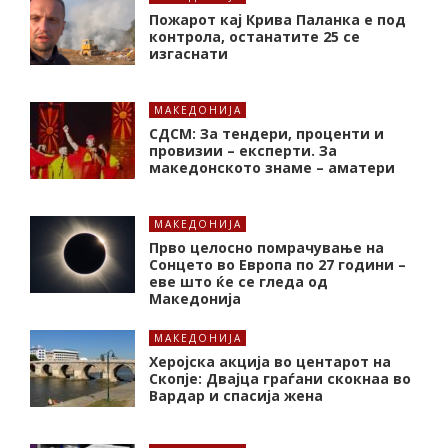
Пожарот кај Крива Паланка е под
контрола, останатите 25 се
изгаснати
МАКЕДОНИЈА
СДСМ: За тендери, проценти и
провизии – експерти. За
македонското знаме – аматери
МАКЕДОНИЈА
Прво целосно помрачување на
Сонцето во Европа по 27 години –
еве што ќе се гледа од
Македонија
МАКЕДОНИЈА
Херојска акција во центарот на
Скопје: Двајца граѓани скокнаа во
Вардар и спасија жена