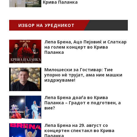
Крива Паланка
ИЗБОР НА УРЕДНИКОТ
Лепа Брена, Ацо Пејовиќ и Слаткар
на голем концерт во Крива
Паланка
Милошески за Гостивар: Тие
упорно нѐ трујат, ама ние машки
издржуваме!
Лепа Брена доаѓа во Крива
Паланка – Градот е подготвен, а
вие?
Лепа Брена на 29. август со
концертен спектакл во Крива
Паланка