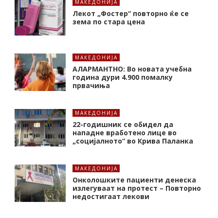
МАКЕДОНИЈА
Лекот „Фостер“ повторно ќе се
зема по стара цена
МАКЕДОНИЈА
АЛАРМАНТНО: Во новата учебна
година дури 4.900 помалку
првачиња
МАКЕДОНИЈА
22-годишник се обидел да
нападне вработено лице во
„социјалното“ во Крива Паланка
МАКЕДОНИЈА
Онколошките пациенти денеска
излегуваат на протест – Повторно
недостигаат лекови