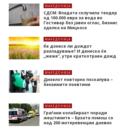
МАКЕДОНИЈА
СДСМ: Владата склучила тендер
од 100.000 евра за вода во
Гостивар без јавен оглас, бизнис
зделка на Мицкоск
МАКЕДОНИЈА
Ќе донесе ли дождот
разладување? И денеска ќе
„жеже“, утре краткотраен дожд
МАКЕДОНИЈА
Дизелот повторно поскапува –
бензините поевтини
МАКЕДОНИЈА
Граѓани колабираат поради
жештините – Брзата помош со
над 200 интеревенции дневно