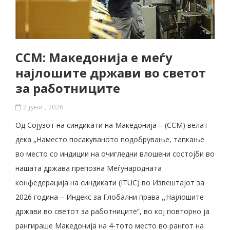
ССМ: Македонија е меѓу
најлошите држави во светот
за работниците
2 јуни , 2026
Од Сојузот на синдикати на Македонија – (ССМ) велат
дека „Наместо посакуваното подобрување, тапкање
во место со индиции на очигледни влошени состојби во
нашата држава препозна Меѓународната
конфедерација на синдикати (ITUC) во Извештајот за
2026 година – Индекс за Глобални права ,,Најлошите
држави во светот за работниците”, во кој повторно ја
рангираше Македонија на 4-тото место во рангот на