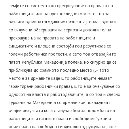
земјите со систематско прекршување на правата на
работниците или на претпоследното место , но за
разлика од минатогодишниот извештај, оваа година и
со вклучени обсервации на сериозни дополнителни
прекршувања на правата на работниците и
синдикатите и влошени состојби кои резултираа со
големи работнички протести, а сето тоа отварајќи го
патот Република Македонија полека, но сигурно да се
приближува до срамното последно место (5- тото
место е за државите каде што работниците немаат
гарантирани работнички права), што е за очекување со
односот на власта и работодавачите, а со тоа и свесно
туркање на Македонија со држави кои покажуваат
очајни резултати кога станува збор за положбата на
работниците и нивните права и слободи меѓу кои и
оние права на слободно синдикално здружување, кое