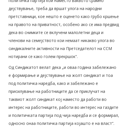
политичка партија кои наместо ваквото срамно
дејствување, треба да вршат улога на народни
претставници, кое нешто е оценето како грубо кршење
на правото на приватност, особено ако се има предвид
дека во снимките се вклучени малолетни деца и
членови на семејството кои немаат никакво улога во
синдикалните активности на Претседателот на ССМ
нотирани се како голем прекршок“.
Од Синдикатот велат дека „и оваа година забележано
е формирање и дејствување на жолт синдикат и тоа
под политичка наредба, како и забележано е
присилување на работниците да се приклучат на
таквиот жолт синдикат кој наместо да работи во
интерес на работниците, работи во интерес на газдите
и политичката партија под чија наредба и се формирал,
односно онаа политичка партија којашто е на власт“.