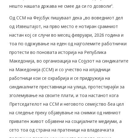
нешто нашата држава не смее да си го дозволи“.
Од ССМ на Фејсбук пишуваат дека „во воведниот дел
од Извештајот, на прво место е нотиран срамниот
настан кој се случи во месец февруари, 2026 година и
тоа по одржување на еден од најголемите работнички
протести во поновата историја на Република
Македонија, во организација на Сојузот на синдикатите
на Македонија (ССМ) и со учество на илјадници
работници кои се охрабрија и се придружија на
синдикалните преставници на улица, протестирајќи за
зголемување на своите плати, и тоа настанот кога
Претседателот на ССМ и неговото семејство беа цел
на следење преку објавување на снимки од нивниот
приватен живот објавени на социјалните медиуми, а
сето тоа од страна на пратеници на владеачката