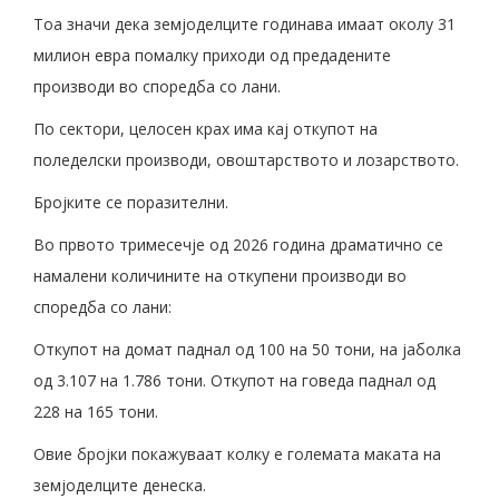
Тоа значи дека земјоделците годинава имаат околу 31
милион евра помалку приходи од предадените
производи во споредба со лани.
По сектори, целосен крах има кај откупот на
поледелски производи, овоштарството и лозарството.
Бројките се поразителни.
Во првото тримесечје од 2026 година драматично се
намалени количините на откупени производи во
споредба со лани:
Откупот на домат паднал од 100 на 50 тони, на јаболка
од 3.107 на 1.786 тони. Откупот на говеда паднал од
228 на 165 тони.
Овие бројки покажуваат колку е големата маката на
земјоделците денеска.