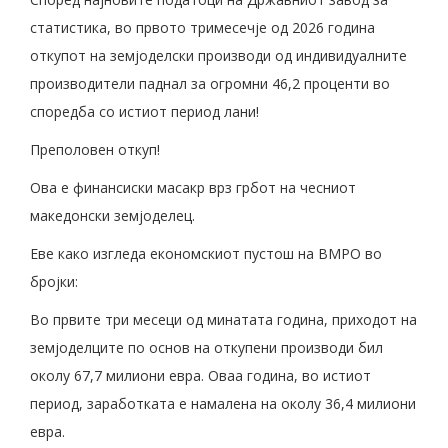
статистика, во првото тримесечје од 2026 година
откупот на земјоделски производи од индивидуалните
производители паднал за огромни 46,2 проценти во
споредба со истиот период лани!
Преполовен откуп!
Ова е финансиски масакр врз грбот на чесниот
македонски земјоделец.
Еве како изгледа економскиот пустош на ВМРО во
бројки:
Во првите три месеци од минатата година, приходот на
земјоделците по основ на откупени производи бил
околу 67,7 милиони евра. Оваа година, во истиот
период, заработката е намалена на околу 36,4 милиони
евра.