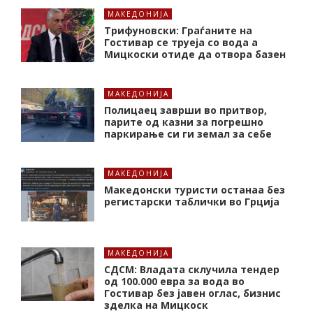
МАКЕДОНИЈА
Трифуновски: Граѓаните на
Гостивар се труеја со вода а
Мицкоски отиде да отвора базен
МАКЕДОНИЈА
Полицаец заврши во притвор,
парите од казни за погрешно
паркирање си ги земал за себе
МАКЕДОНИЈА
Македонски туристи останаа без
регистарски таблички во Грција
МАКЕДОНИЈА
СДСМ: Владата склучила тендер
од 100.000 евра за вода во
Гостивар без јавен оглас, бизнис
зделка на Мицкоск