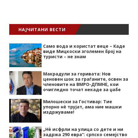
НАЈЧИТАНИ ВЕСТИ
Само вода и користат веце – Каде
виде Мицкоски зголемен број на
туристи – не знам
Макрадули за горивата: Нов
ценовен шок за граѓаните, освен за
членовите на ВМРО-ДПМНЕ, кои
очигледно точат некаде за џабе
Милошески за Гостивар: Тие
упорно нѐ трујат, ама ние машки
издржуваме!
„Нѐ исфрли на улица со дете и ни
задржа 290 евра“: српско семејство