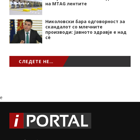
на MTAG лентите
Николовски бара одговорност за
скандалот со млечните
производи: Јавното здравје е над
сѐ
СЛЕДЕТЕ НЕ…
e