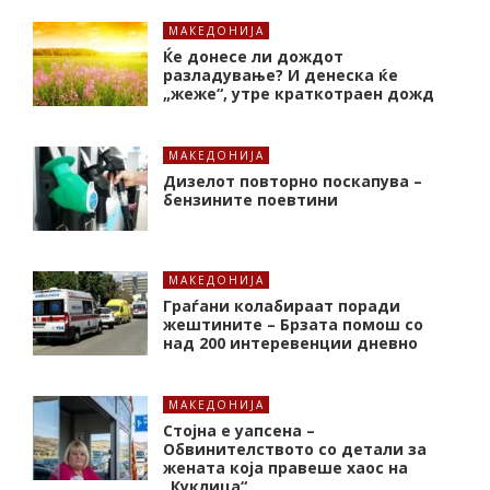
МАКЕДОНИЈА
Ќе донесе ли дождот
разладување? И денеска ќе
„жеже“, утре краткотраен дожд
МАКЕДОНИЈА
Дизелот повторно поскапува –
бензините поевтини
МАКЕДОНИЈА
Граѓани колабираат поради
жештините – Брзата помош со
над 200 интеревенции дневно
МАКЕДОНИЈА
Стојна е уапсена –
Обвинителството со детали за
жената која правеше хаос на
„Куклица“