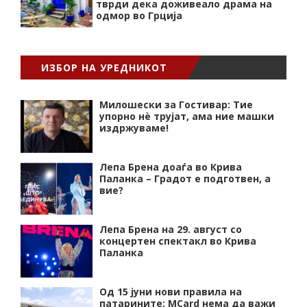
тврди дека доживеало драма на
одмор во Грција
ИЗБОР НА УРЕДНИКОТ
Милошески за Гостивар: Тие
упорно нѐ трујат, ама ние машки
издржуваме!
Лепа Брена доаѓа во Крива
Паланка – Градот е подготвен, а
вие?
Лепа Брена на 29. август со
концертен спектакл во Крива
Паланка
Од 15 јуни нови правила на
патарините: MCard нема да важи