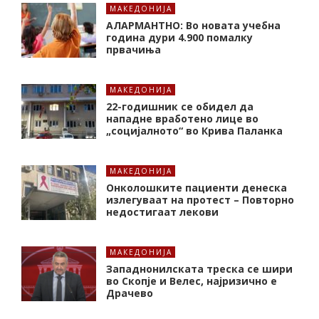
МАКЕДОНИЈА
АЛАРМАНТНО: Во новата учебна
година дури 4.900 помалку
првачиња
МАКЕДОНИЈА
22-годишник се обидел да
нападне вработено лице во
„социјалното“ во Крива Паланка
МАКЕДОНИЈА
Онколошките пациенти денеска
излегуваат на протест – Повторно
недостигаат лекови
МАКЕДОНИЈА
Западнонилската треска се шири
во Скопје и Велес, најризично е
Драчево