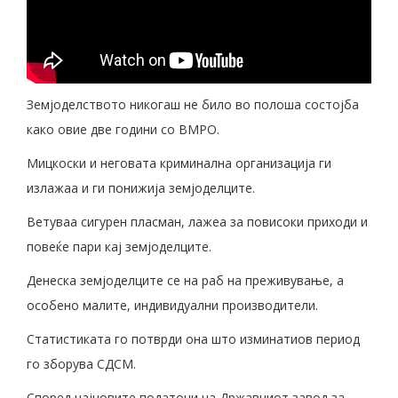
Земјоделството никогаш не било во полоша состојба
како овие две години со ВМРО.
Мицкоски и неговата криминална организација ги
излажаа и ги понижија земјоделците.
Ветуваа сигурен пласман, лажеа за повисоки приходи и
повеќе пари кај земјоделците.
Денеска земјоделците се на раб на преживување, а
особено малите, индивидуални производители.
Статистиката го потврди она што изминатиов период
го зборува СДСМ.
Според најновите податоци на Државниот завод за