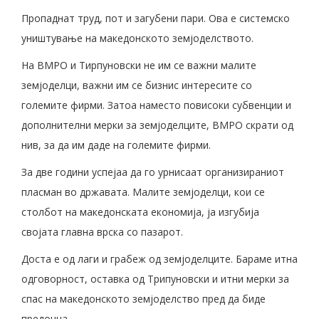
Пропаднат труд, пот и загубени пари. Ова е системско
уништување на македонското земјоделството.
На ВМРО и Тирпуновски не им се важни малите
земјоделци, важни им се бизнис интересите со
големите фирми. Затоа наместо повисоки субвенции и
дополнителни мерки за земјоделците, ВМРО скрати од
нив, за да им даде на големите фирми.
За две години успејаа да го урнисаат организираниот
пласман во државата. Малите земјоделци, кои се
столбот на македонската економија, ја изгубија
својата главна врска со пазарот.
Доста е од лаги и грабеж од земјоделците. Бараме итна
одговорност, оставка од Трипуновски и итни мерки за
спас на македонското земјоделство пред да биде
предоцна.